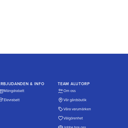
ERBJUDANDEN & INFO
TEAM ALUTORP
Mängdrabatt
Om oss
Elevrabatt
Vår gårdsbutik
Våra varumärken
Välgörenhet
Jobba hos oss