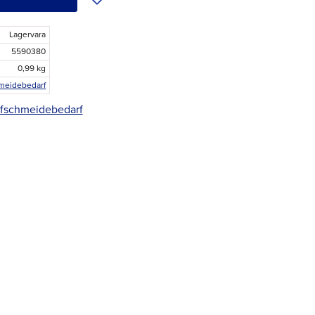
Lagervara
5590380
0,99 kg
meidebedarf
Hufschmeidebedarf
r