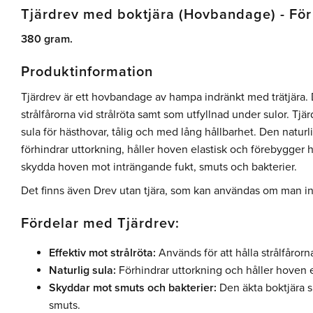
Tjärdrev med boktjära (Hovbandage) - För 
380 gram.
Produktinformation
Tjärdrev är ett hovbandage av hampa indränkt med trätjära. 
strålfårorna vid strålröta samt som utfyllnad under sulor. Tj
sula för hästhovar, tålig och med lång hållbarhet. Den naturli
förhindrar uttorkning, håller hoven elastisk och förebygger ho
skydda hoven mot inträngande fukt, smuts och bakterier.
Det finns även Drev utan tjära, som kan användas om man int
Fördelar med Tjärdrev:
Effektiv mot strålröta:
Används för att hålla strålfårorn
Naturlig sula:
Förhindrar uttorkning och håller hoven e
Skyddar mot smuts och bakterier:
Den äkta boktjära 
smuts.