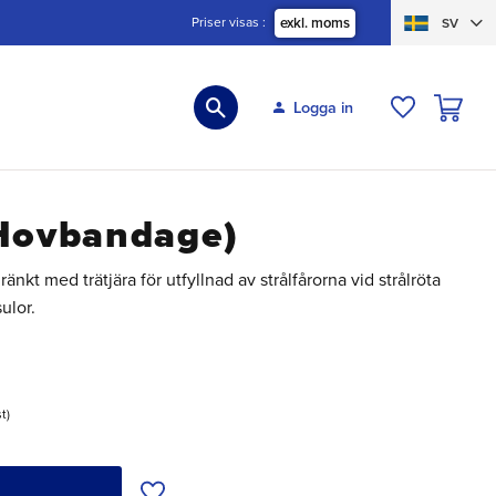
Priser visas
exkl. moms
SV
KUNDVA
Logga in
ÖNSKELIS
(Hovbandage)
t med trätjära för utfyllnad av strålfårorna vid strålröta
ulor.
st
Lägg till i önskelista