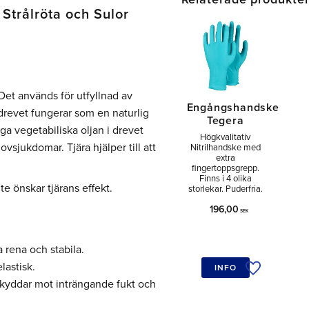
Strålröta och Sulor
Det används för utfyllnad av
Engångshandske
ärdrevet fungerar som en naturlig
Tegera
ga vegetabiliska oljan i drevet
Högkvalitativ
vsjukdomar. Tjära hjälper till att
Nitrilhandske med
extra
fingertoppsgrepp.
Finns i 4 olika
e önskar tjärans effekt.
storlekar. Puderfria.
196,00
SEK
a rena och stabila.
lastisk.
INFO
Lägg till i ö
skyddar mot inträngande fukt och