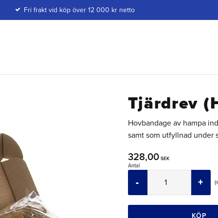
Fri frakt vid köp över 12 000 kr netto
Tjärdrev 
Hovbandage av hampa indränk
samt som utfyllnad under s
328,00
SEK
Antal
-
+
KÖP