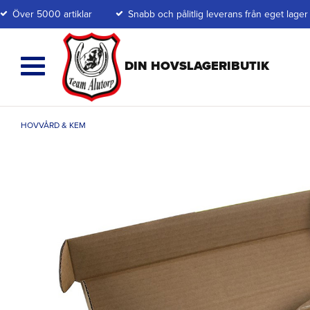
Över 5000 artiklar
Snabb och pålitlig leverans från eget lager
HOVVÅRD & KEM