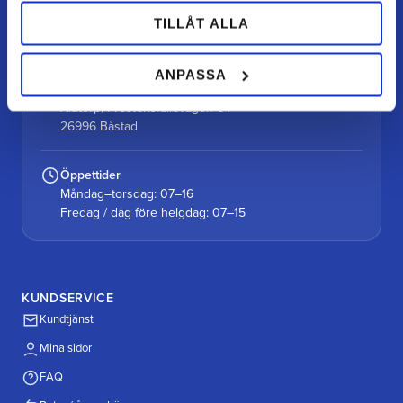
Kontakt
kundtjanst@teamalutorp.se
TILLÅT ALLA
0727-434 434
ANPASSA
Vår gårdsbutik
Alutorp, Frestensfällevägen 64
26996 Båstad
Öppettider
Måndag–torsdag: 07–16
Fredag / dag före helgdag: 07–15
KUNDSERVICE
Kundtjänst
Mina sidor
FAQ