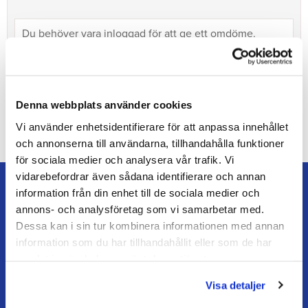
Denna webbplats använder cookies
Bli den första att lämna ett omdöme.
Vi använder enhetsidentifierare för att anpassa innehållet
och annonserna till användarna, tillhandahålla funktioner
för sociala medier och analysera vår trafik. Vi
vidarebefordrar även sådana identifierare och annan
information från din enhet till de sociala medier och
annons- och analysföretag som vi samarbetar med.
Dessa kan i sin tur kombinera informationen med annan
TEAM ALUTORP
information som du har tillhandahållit eller som de har
Din hovslageributik online med stort lager, snabb
samlat in när du har använt deras tjänster.
leverans och personlig service.
Visa detaljer