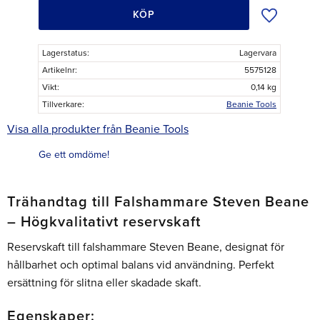
Lägg till i ö
KÖP
Lagerstatus
Lagervara
Artikelnr
5575128
Vikt
0,14 kg
Tillverkare
Beanie Tools
Visa alla produkter från Beanie Tools
Ge ett omdöme!
Trähandtag till Falshammare Steven Beane
– Högkvalitativt reservskaft
Reservskaft till falshammare Steven Beane, designat för
hållbarhet och optimal balans vid användning. Perfekt
ersättning för slitna eller skadade skaft.
Egenskaper: