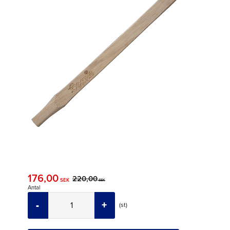
Nedsatt pris:
176,00
Ordinarie pris:
220,00
SEK
SEK
Antal
-
+
st