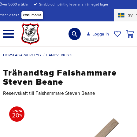
Över 5000 artiklar
Snabb och pålitlig leverans från eget lager
Meny
Priser visas
exkl. moms
SV
KUND
Logga in
ÖNSKE
HOVSLAGARVERKTYG
HANDVERKTYG
Trähandtag Falshammare
Steven Beane
Reservskaft till Falshammare Steven Beane
SPARA
20
%