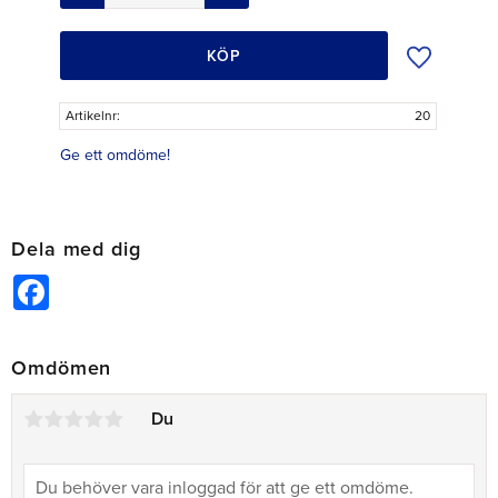
Lägg till i ö
KÖP
Artikelnr
20
Ge ett omdöme!
Dela med dig
Facebook
Omdömen
Du