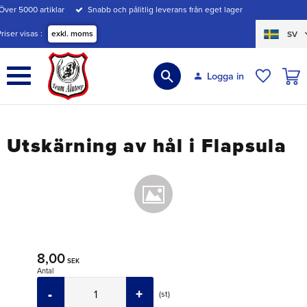
Över 5000 artiklar
Snabb och pålitlig leverans från eget lager
Meny
Priser visas
exkl. moms
SV
KUND
Logga in
ÖNSKE
Utskärning av hål i Flapsula
8,00
SEK
Antal
-
+
st