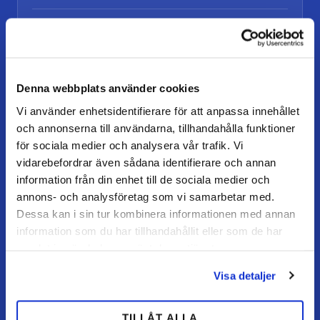
Vår gårdsbutik
Alutorp, Frestensfällevägen 64
26996 Båstad
Denna webbplats använder cookies
Öppettider
Vi använder enhetsidentifierare för att anpassa innehållet
Måndag–torsdag: 07–16
Fredag / dag före helgdag: 07–15
och annonserna till användarna, tillhandahålla funktioner
för sociala medier och analysera vår trafik. Vi
vidarebefordrar även sådana identifierare och annan
information från din enhet till de sociala medier och
KUNDSERVICE
annons- och analysföretag som vi samarbetar med.
Kundtjänst
Dessa kan i sin tur kombinera informationen med annan
information som du har tillhandahållit eller som de har
Mina sidor
samlat in när du har använt deras tjänster.
FAQ
Visa detaljer
Retur / ångra köp
Reklamation
TILLÅT ALLA