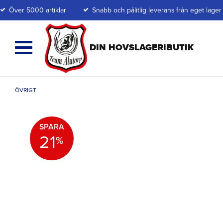
Över 5000 artiklar
Snabb och pålitlig leverans från eget lager
ÖVRIGT
SPARA
21
%