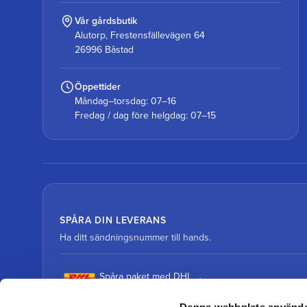
Vår gårdsbutik
Alutorp, Frestensfällevägen 64
26996 Båstad
Öppettider
Måndag–torsdag: 07–16
Fredag / dag före helgdag: 07–15
SPÅRA DIN LEVERANS
Ha ditt sändningsnummer till hands.
Spåra paket med DHL
Denna webbplats använde