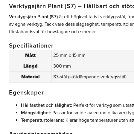
Verktygsjärn Plant (S7) – Hållbart och st
Verktygsjärn Plant (S7)
är ett högkvalitativt verktygsstål, fr
av egna verktyg. Tack vare dess slagseghet, temperaturtoler
förstahandsval för hovslagare och smeder.
Specifikationer
Mått
25 mm x 15 mm
Längd
300 mm
Material
S7-stål (stötdämpande verktygsstål)
Egenskaper
Hållfasthet och tålighet:
Perfekt för verktyg som utsätts
Mångsidighet:
Passar för smide av en rad olika verktyg
Temperaturtolerans:
Klarar höga temperaturer utan att 