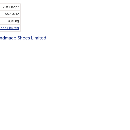
2 st i lager
5575492
0,75 kg
oes Limited
Handmade Shoes Limited