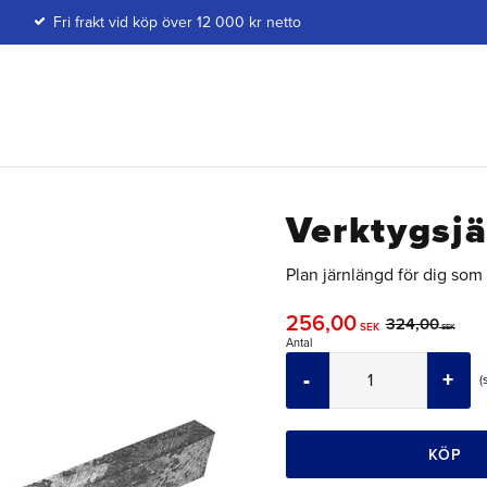
Fri frakt vid köp över 12 000 kr netto
Verktygsjä
Plan järnlängd för dig som 
Nedsatt pris:
256,00
Ordinarie pris
324,00
SEK
SEK
Antal
-
+
KÖP