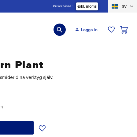
Priser visas
exkl. moms
SV
KUNDVA
Logga in
ÖNSKELIS
rn Plant
smider dina verktyg själv.
:
st
Lägg till i önskelista