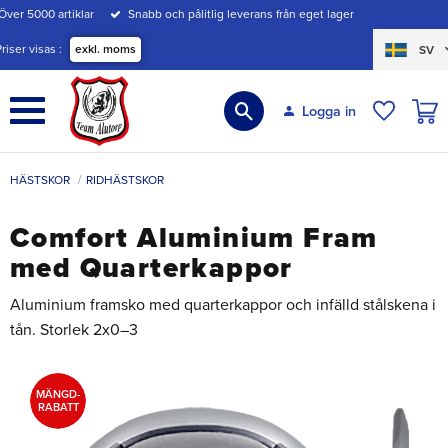
Över 5000 artiklar
Snabb och pålitlig leverans från eget lager
Meny
Priser visas
exkl. moms
SV
KUND
Logga in
ÖNSKE
HÄSTSKOR
RIDHÄSTSKOR
Comfort Aluminium Fram
med Quarterkappor
Aluminium framsko med quarterkappor och infälld stålskena i
tån. Storlek 2x0–3
MÄNGD-
RABATT