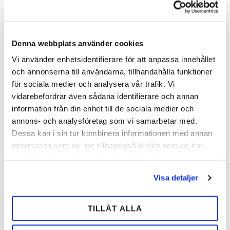
Lägg till i önskelista
Lägg 
Denna webbplats använder cookies
Vi använder enhetsidentifierare för att anpassa innehållet
MÄNGD-
MÄNGD-
och annonserna till användarna, tillhandahålla funktioner
RABATT
RABATT
för sociala medier och analysera vår trafik. Vi
vidarebefordrar även sådana identifierare och annan
information från din enhet till de sociala medier och
annons- och analysföretag som vi samarbetar med.
Dessa kan i sin tur kombinera informationen med annan
information som du har tillhandahållit eller som de har
samlat in när du har använt deras tjänster.
Maddox Söm
Mustad Söm
Kerckhaerts standard söm. Säljes
Mustads välkända söm och
Visa detaljer
i ask eller i hel låda.
specialsöm. Säljes i ask eller i hel
låda.
TILLÅT ALLA
134,00
128,00
SEK
SEK