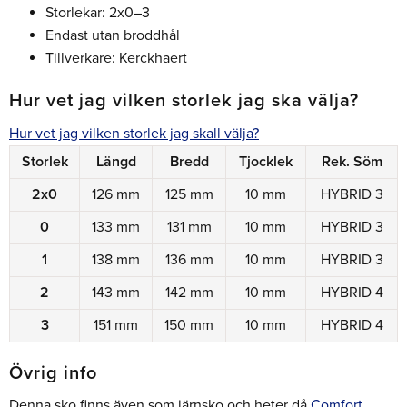
Storlekar: 2x0–3
Endast utan broddhål
Tillverkare: Kerckhaert
Hur vet jag vilken storlek jag ska välja?
Hur vet jag vilken storlek jag skall välja?
Storlek
Längd
Bredd
Tjocklek
Rek. Söm
2x0
126 mm
125 mm
10 mm
HYBRID 3
0
133 mm
131 mm
10 mm
HYBRID 3
1
138 mm
136 mm
10 mm
HYBRID 3
2
143 mm
142 mm
10 mm
HYBRID 4
3
151 mm
150 mm
10 mm
HYBRID 4
Övrig info
Denna sko finns även som järnsko och heter då
Comfort
.