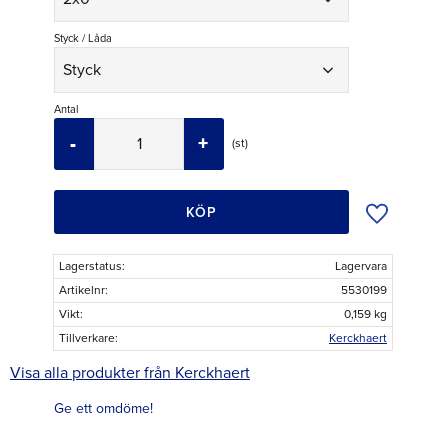
Styck / Låda
Antal
-
+
st
Lägg till i ö
KÖP
Lagerstatus
Lagervara
Artikelnr
5530199
Vikt
0,159 kg
Tillverkare
Kerckhaert
Visa alla produkter från Kerckhaert
Ge ett omdöme!