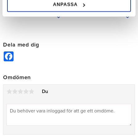
ANPASSA
Lägg till i önskelista
Lägg 
Dela med dig
Facebook
Omdömen
Du