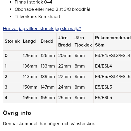
Finns i storlek 0–4
Oborrade eller med 2 st 3/8 broddhål
Tillverkare: Kerckhaert
Hur vet jag vilken storlek jag ska välja?
Järn
Järn
Rekommenderad
Storlek
Längd
Bredd
Bredd
Tjocklek
Söm
0
129mm
126mm
20mm
8mm
E3/E4/ESL3/ESL4
1
136mm
133mm
22mm
8mm
E4/ESL4
2
143mm
139mm
22mm
8mm
E4/E5/ESL4/ESL5
3
150mm
147mm
24mm
8mm
E5/ESL5
4
159mm
155mm
25mm
8mm
E5/ESL5
Övrig info
Denna skomodell har höger- och vänsterskor.