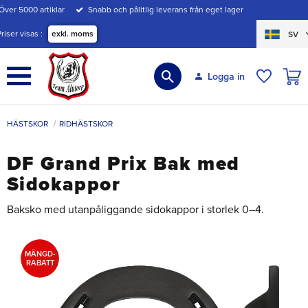
Över 5000 artiklar
Snabb och pålitlig leverans från eget lager
Meny
Priser visas
exkl. moms
SV
KUND
Logga in
ÖNSKE
HÄSTSKOR
RIDHÄSTSKOR
DF Grand Prix Bak med
Sidokappor
Baksko med utanpåliggande sidokappor i storlek 0–4.
MÄNGD-
RABATT