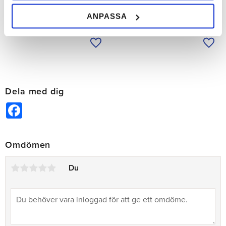
SEK
SEK
ANPASSA
Lägg till i önskelista
Lägg 
Dela med dig
Facebook
Omdömen
Du