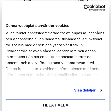
134,00
176,00
SEK
SEK
Lägg till i önskelista
Lägg 
Denna webbplats använder cookies
Vi använder enhetsidentifierare för att anpassa innehållet
och annonserna till användarna, tillhandahålla funktioner
MÄNGD-
MÄNGD-
för sociala medier och analysera vår trafik. Vi
RABATT
RABATT
vidarebefordrar även sådana identifierare och annan
information från din enhet till de sociala medier och
annons- och analysföretag som vi samarbetar med.
Dessa kan i sin tur kombinera informationen med annan
information som du har tillhandahållit eller som de har
samlat in när du har använt deras tjänster.
Maddox Söm
Mustad Söm
Visa detaljer
Kerckhaerts standard söm. Säljes
Mustads välkända söm och
i ask eller i hel låda.
specialsöm. Säljes i ask eller i hel
låda.
TILLÅT ALLA
134,00
128,00