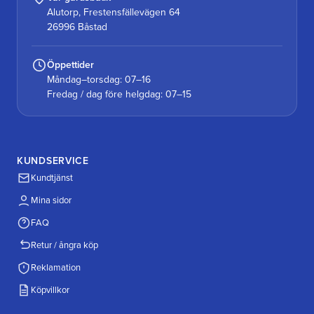
Alutorp, Frestensfällevägen 64
26996 Båstad
Öppettider
Måndag–torsdag: 07–16
Fredag / dag före helgdag: 07–15
KUNDSERVICE
Kundtjänst
Mina sidor
FAQ
Retur / ångra köp
Reklamation
Köpvillkor