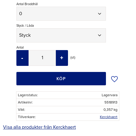
Antal Broddhål
Styck / Låda
Antal
-
+
st
Lägg till i ö
KÖP
Lagerstatus
Lagervara
Artikelnr
5518913
Vikt
0,357 kg
Tillverkare
Kerckhaert
Visa alla produkter från Kerckhaert