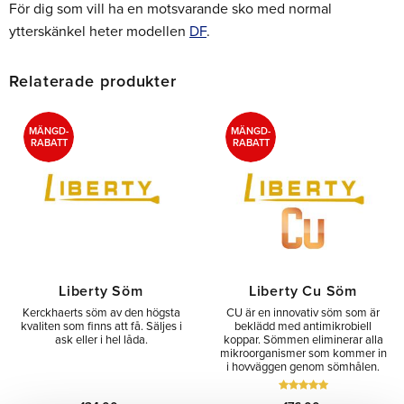
För dig som vill ha en motsvarande sko med normal
ytterskänkel heter modellen
DF
.
Relaterade produkter
MÄNGD-
MÄNGD-
RABATT
RABATT
Liberty Söm
Liberty Cu Söm
Kerckhaerts söm av den högsta
CU är en innovativ söm som är
kvaliten som finns att få. Säljes i
beklädd med antimikrobiell
ask eller i hel låda.
koppar. Sömmen eliminerar alla
mikroorganismer som kommer in
i hovväggen genom sömhålen.