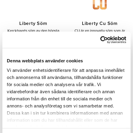
Liberty Söm
Liberty Cu Söm
Kerckhaerts söm av den högsta
CU är en innovativ söm som är
kvaliten som finns att få. Säljes i
beklädd med antimikrobiell
ask eller i hel låda.
koppar. Sömmen eliminerar alla
mikroorganismer som kommer in
i hovväggen genom sömhålen.
Denna webbplats använder cookies
134,00
176,00
SEK
SEK
Vi använder enhetsidentifierare för att anpassa innehållet
och annonserna till användarna, tillhandahålla funktioner
för sociala medier och analysera vår trafik. Vi
Lägg till i önskelista
Lägg 
vidarebefordrar även sådana identifierare och annan
information från din enhet till de sociala medier och
annons- och analysföretag som vi samarbetar med.
MÄNGD-
MÄNGD-
Dessa kan i sin tur kombinera informationen med annan
RABATT
RABATT
information som du har tillhandahållit eller som de har
samlat in när du har använt deras tjänster.