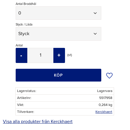
Antal Broddhål
Styck / Låda
Antal
-
+
st
Lägg till i ö
KÖP
Lagerstatus
Lagervara
Artikelnr
5517958
Vikt
0,264 kg
Tillverkare
Kerckhaert
Visa alla produkter från Kerckhaert