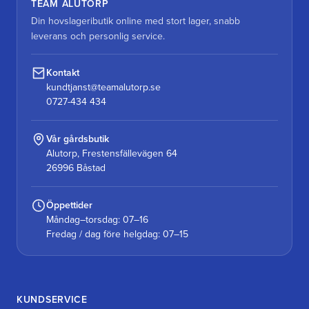
TEAM ALUTORP
Din hovslageributik online med stort lager, snabb
leverans och personlig service.
Kontakt
kundtjanst@teamalutorp.se
0727-434 434
Vår gårdsbutik
Alutorp, Frestensfällevägen 64
26996 Båstad
Öppettider
Måndag–torsdag: 07–16
Fredag / dag före helgdag: 07–15
KUNDSERVICE