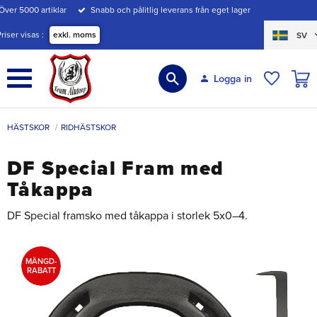
Över 5000 artiklar
Snabb och pålitlig leverans från eget lager
Meny
Priser visas
exkl. moms
SV
KUND
Logga in
ÖNSKE
HÄSTSKOR
RIDHÄSTSKOR
DF Special Fram med
Tåkappa
DF Special framsko med tåkappa i storlek 5x0–4.
MÄNGD-
RABATT