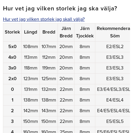
Hur vet jag vilken storlek jag ska välja?
Hur vet jag vilken storlek jag skall välja?
Järn
Järn
Rekommenderad
Storlek
Längd
Bredd
Bredd
Tjocklek
Söm
5x0
108mm
107mm
20mm
8mm
E2/ESL2
4x0
113mm
112mm
20mm
8mm
E3/ESL3
3x0
118mm
119mm
20mm
8mm
E3/ESL3
2x0
123mm
125mm
20mm
8mm
E3/ESL3
0
131mm
132mm
22mm
8mm
E3/E4/ESL3/ESL4
1
138mm
138mm
22mm
8mm
E4/ESL4
2
142mm
143mm
22mm
8mm
E4/E5/ESL4/ESL5
3
150mm
150mm
22mm
8mm
E5/ESL5
4
160mm
160mm
25mm
8mm
E5/E6/ESL5/ESL6