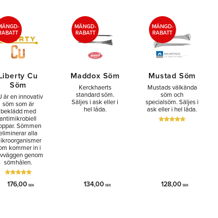
MÄNGD-
MÄNGD-
MÄNGD-
RABATT
RABATT
RABATT
Liberty Cu
Maddox Söm
Mustad Söm
Söm
Kerckhaerts
Mustads välkända
standard söm.
söm och
 är en innovativ
Säljes i ask eller i
specialsöm. Säljes i
söm som är
hel låda.
ask eller i hel låda.
beklädd med
antimikrobiell
oppar. Sömmen
eliminerar alla
ikroorganismer
om kommer in i
vväggen genom
sömhålen.
176,00
134,00
128,00
SEK
SEK
SEK