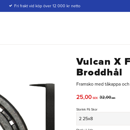
Fri frakt vid köp över 12 000 kr netto
Vulcan X 
Broddhål
Framsko med tåkappa och 
Nedsatt pris:
25,00
Ordinarie pris:
32,00
SEK
SEK
Storlek På Skor