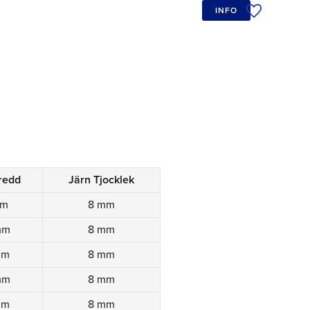
INFO
Lägg till i ö
redd
Järn Tjocklek
mm
8 mm
mm
8 mm
mm
8 mm
mm
8 mm
mm
8 mm