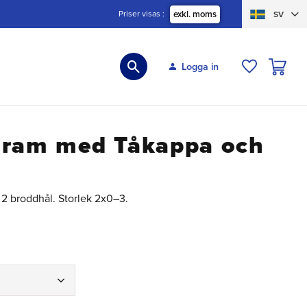
Priser visas
exkl. moms
SV
KUNDVA
Logga in
ÖNSKELIS
Fram med Tåkappa och
2 broddhål. Storlek 2x0–3.