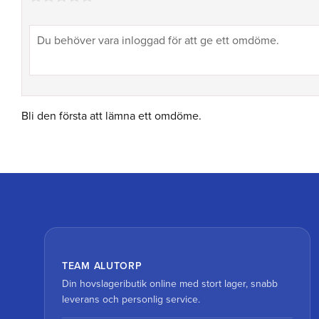
Bli den första att lämna ett omdöme.
TEAM ALUTORP
Din hovslageributik online med stort lager, snabb
leverans och personlig service.