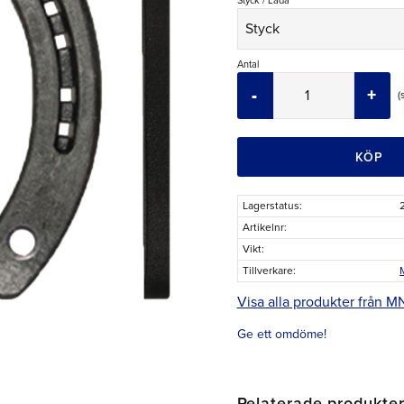
Styck / Låda
Antal
-
+
KÖP
Lagerstatus
Artikelnr
Vikt
Tillverkare
Visa alla produkter från M
Ge ett omdöme!
Relaterade produkte