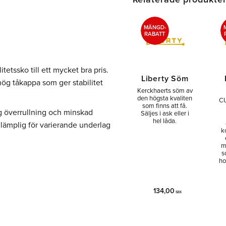
l
MÄNGD-
RABATT
tssko till ett mycket bra pris.
Liberty Söm
ög tåkappa som ger stabilitet
Kerckhaerts söm av
den högsta kvaliten
CU
som finns att få.
g överrullning och minskad
Säljes i ask eller i
hel låda.
lämplig för varierande underlag
k
m
s
ho
134,00
SEK