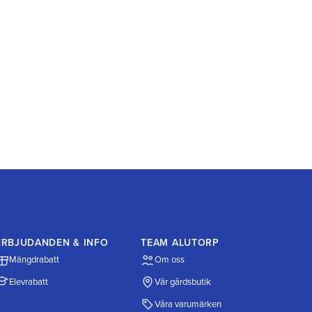
ERBJUDANDEN & INFO
TEAM ALUTORP
Mängdrabatt
Om oss
Elevrabatt
Vår gårdsbutik
Våra varumärken