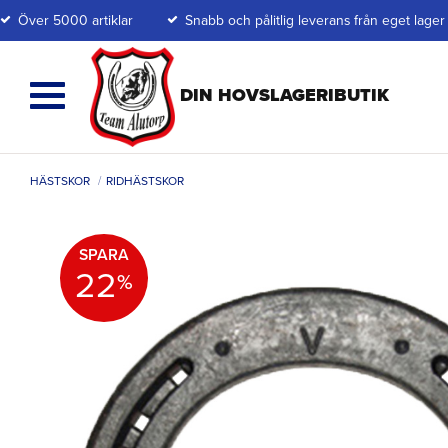
Över 5000 artiklar
Snabb och pålitlig leverans från eget lager
HÄSTSKOR
RIDHÄSTSKOR
SPARA
22
%