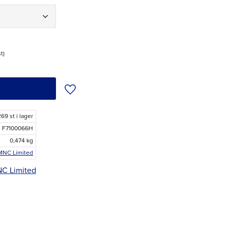
st
Lägg till i önskelista
269 st i lager
F7100066H
0,474 kg
MNC Limited
NC Limited
r