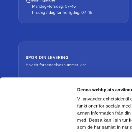
Åbningstider
Mandag–torsdag: 07–16
Fredag / dag før helligdag: 07–15
SPOR DIN LEVERING
Hav dit forsendelsesnummer klar.
Spor pakke med DHL
Denna webbplats använde
Vi använder enhetsidentifie
Spor pakke med DSV
funktioner för sociala medi
annan information från din
med. Dessa kan i sin tur k
som de har samlat in när d