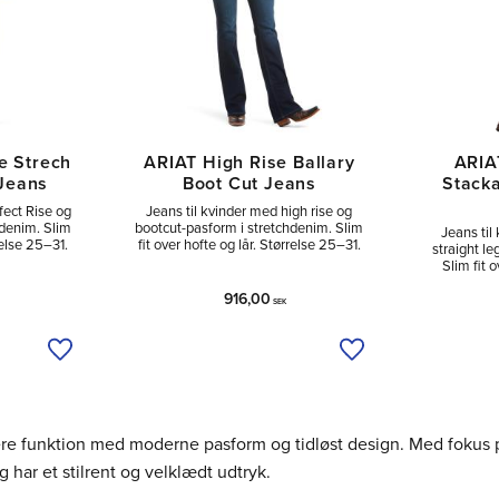
e Strech
ARIAT High Rise Ballary
ARIA
 Jeans
Boot Cut Jeans
Stacka
fect Rise og
Jeans til kvinder med high rise og
hdenim. Slim
bootcut-pasform i stretchdenim. Slim
Jeans til
relse 25–31.
fit over hofte og lår. Størrelse 25–31.
straight l
Slim fit 
916,00
SEK
Tilføj til ønskeliste
Tilføj til ønskeliste
binere funktion med moderne pasform og tidløst design. Med fokus
 har et stilrent og velklædt udtryk.