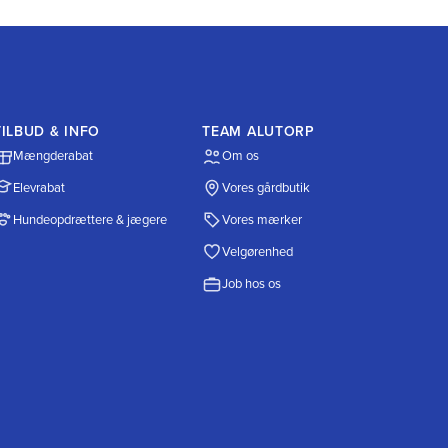
TILBUD & INFO
TEAM ALUTORP
Mængderabat
Om os
Elevrabat
Vores gårdbutik
Hundeopdrættere & jægere
Vores mærker
Velgørenhed
Job hos os