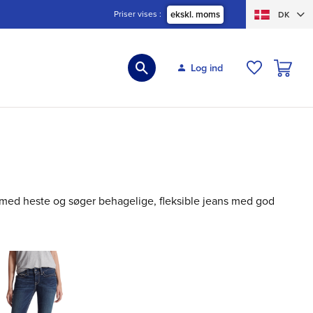
Priser vises
ekskl. moms
DK
INDKØBS
Log ind
ØNSKELIS
iv med heste og søger behagelige, fleksible jeans med god