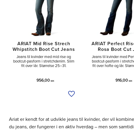
ARIAT Mid Rise Strech
ARIAT Perfect Ris
Whipstitch Boot Cut Jeans
Rosa Boot Cut
Jeans til kvinder med mid rise og
Jeans til kvinder med Per
bootcut-pasform i stretchdenim. Slim
bootcut-pasform i stretc
fit over lår. Størrelse 25–31.
fit over hofte og lår. Stør
956,00
916,00
SEK
SEK
Tilføj til ønskeliste
Ariat er kendt for at udvikle jeans til kvinder, der vil kom
du jeans, der fungerer i en aktiv hverdag – men som samtidig