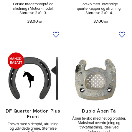
Forsko med frontoptå og
Forsko med udvendige
afrulning i Motion-model.
quarterkapper og afrulning.
Størrelse 2x0–3.
Størrelse 2x0–4.
38,00
37,00
SEK
SEK
Tilføj til ønskeliste
Tilfø
MÄNGD-
RABATT
DF Quarter Motion Plus
Duplo Åben Tå
Front
Åben tå-sko med net og brodder.
Maksimal overdrejning og
Forsko med sideoptå, afrulning
trykaflastning. Ideel ved
og udvidede grene. Størrelse
forfangenhed.