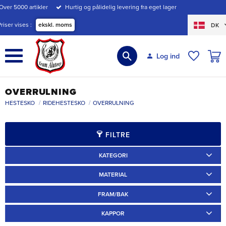
Over 5000 artikler
Hurtig og pålidelig levering fra eget lager
Menu
Priser vises
ekskl. moms
DK
INDK
Log ind
ØNSKE
OVERRULNING
HESTESKO
RIDEHESTESKO
OVERRULNING
FILTRE
KATEGORI
Ridskor
16
Specialskor
16
MATERIAL
Järn
19
Aluminium
12
FRAM/BAK
Fram
27
Bak
5
KAPPOR
Annat
1