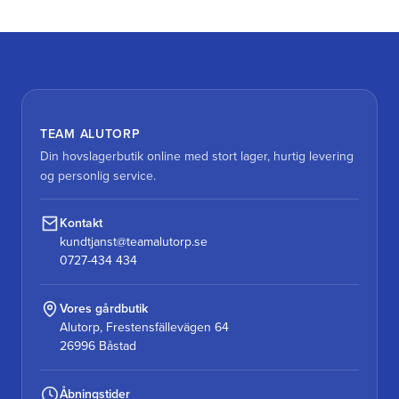
TEAM ALUTORP
Din hovslagerbutik online med stort lager, hurtig levering
og personlig service.
Kontakt
kundtjanst@teamalutorp.se
0727-434 434
Vores gårdbutik
Alutorp, Frestensfällevägen 64
26996 Båstad
Åbningstider