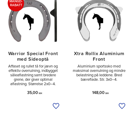
MÄNGD-
RABATT
Warrior Special Front
Xtra Rollix Aluminium
med Sideoptå
Front
Affaset og rullet tå for jævn og
Aluminium sportssko med
effektiv overrulning, indbygget
maksimal overrulning og mindre
såleaflastning samt bredere
belastning på leddene. Bred
grene, der giver optimal
bæreflade. Str. 3x0–4.
aflastning. Størrelse 2x0–4.
35,00
148,00
SEK
SEK
Tilføj til ønskeliste
Tilfø