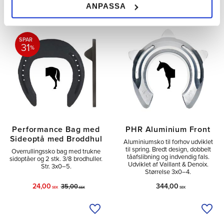
Tilføj til ønskeliste
Tilfø
ANPASSA
SPAR
31
%
Performance Bag med
PHR Aluminium Front
Sideoptå med Broddhul
Aluminiumsko til forhov udviklet
til spring. Bredt design, dobbelt
Overrullingssko bag med trukne
tåafslibning og indvendig fals.
sidoptåer og 2 stk. 3/8 brodhuller.
Udviklet af Vaillant & Denoix.
Str. 3x0–5.
Størrelse 3x0–4.
24,00
344,00
35,00
SEK
SEK
SEK
Tilføj til ønskeliste
Tilfø