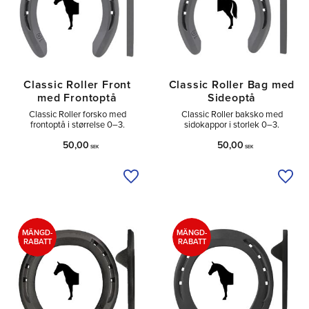
Classic Roller Front
Classic Roller Bag med
med Frontoptå
Sideoptå
Classic Roller forsko med
Classic Roller baksko med
frontoptå i størrelse 0–3.
sidokappor i storlek 0–3.
50,00
50,00
SEK
SEK
Tilføj til ønskeliste
Tilfø
MÄNGD-
MÄNGD-
RABATT
RABATT