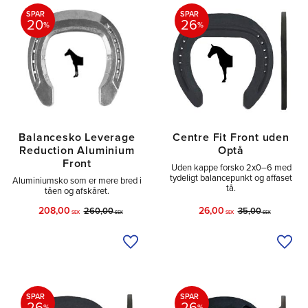
SPAR
SPAR
20
26
%
%
Balancesko Leverage
Centre Fit Front uden
Reduction Aluminium
Optå
Front
Uden kappe forsko 2x0–6 med
tydeligt balancepunkt og affaset
Aluminiumsko som er mere bred i
tå.
tåen og afskåret.
208,00
26,00
260,00
35,00
SEK
SEK
SEK
SEK
Tilføj til ønskeliste
Tilfø
SPAR
SPAR
%
%