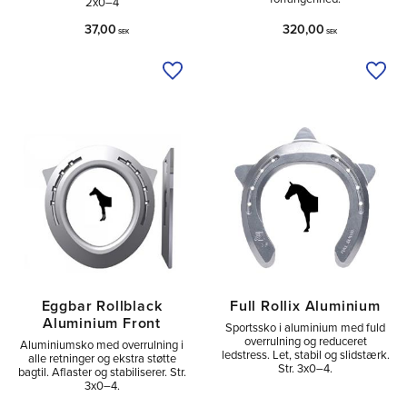
2x0–4
37,00
320,00
SEK
SEK
Tilføj til ønskeliste
Tilfø
Eggbar Rollblack
Full Rollix Aluminium
Aluminium Front
Sportssko i aluminium med fuld
overrulning og reduceret
Aluminiumsko med overrulning i
ledstress. Let, stabil og slidstærk.
alle retninger og ekstra støtte
Str. 3x0–4.
bagtil. Aflaster og stabiliserer. Str.
3x0–4.