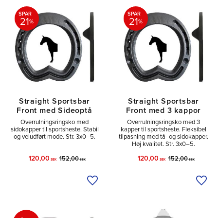
SPAR
SPAR
21
21
%
%
Straight Sportsbar
Straight Sportsbar
Front med Sideoptå
Front med 3 kappor
Overrulningsringsko med
Overrulningsringsko med 3
sidokapper til sportsheste. Stabil
kapper til sportsheste. Fleksibel
og veludført mode. Str. 3x0–5.
tilpasning med tå- og sidokapper.
Høj kvalitet. Str. 3x0–5.
120,00
120,00
152,00
152,00
SEK
SEK
SEK
SEK
Tilføj til ønskeliste
Tilfø