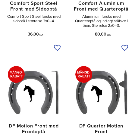
Comfort Sport Steel
Comfort Aluminium
Front med Sideoptå
Front med Quarteroptå
Comfort Sport Steel forsko med
Aluminium forsko med
sidoptå i størrelse 3x0–4.
Quarteroptå og indlagt stålske i
tåen. Størrelse 2x0–3.
36,00
80,00
SEK
SEK
Tilføj til ønskeliste
Tilfø
MÄNGD-
MÄNGD-
RABATT
RABATT
DF Motion Front med
DF Quarter Motion
Frontoptå
Front