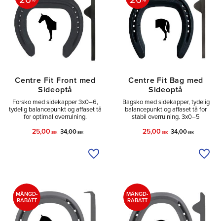
26
26
Centre Fit Front med
Centre Fit Bag med
Sideoptå
Sideoptå
Forsko med sidekapper 3x0–6,
Bagsko med sidekapper, tydelig
tydelig balancepunkt og affaset tå
balancepunkt og affaset tå for
for optimal overrulning.
stabil overrulning. 3x0–5
25,00
25,00
34,00
34,00
SEK
SEK
SEK
SEK
Tilføj til ønskeliste
Tilfø
MÄNGD-
MÄNGD-
RABATT
RABATT