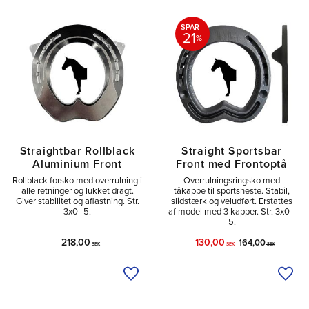
SPAR
21
%
Straightbar Rollblack
Straight Sportsbar
Aluminium Front
Front med Frontoptå
Rollblack forsko med overrulning i
Overrulningsringsko med
alle retninger og lukket dragt.
tåkappe til sportsheste. Stabil,
Giver stabilitet og aflastning. Str.
slidstærk og veludført. Erstattes
3x0–5.
af model med 3 kapper. Str. 3x0–
5.
218,00
130,00
164,00
SEK
SEK
SEK
Tilføj til ønskeliste
Tilfø