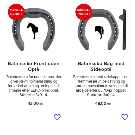
Tå
11
Sido
25
MÄNGD-
MÄNGD-
RABATT
RABATT
Utan
3
Balanssko Front uden
Balanssko Bag med
Optå
Sideoptå
Balancessko for uden kappe, der
Balancessko med sidekapper, der
giver jævn hovbelastning og
fremmer jævn belastning og
forbedret afrulning. Velegnet til
korrekt hovbalance. Velegnet til
arbejde efter ELPO-princippet.
arbejde efter ELPO-princippet.
Størrelse 3x0 - 4.
Størrelse 3x0 - 4.
43,00
48,00
SEK
SEK
Tilføj til ønskeliste
Tilfø