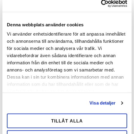
Tilføj til ønskeliste
Tilfø
Denna webbplats använder cookies
Vi använder enhetsidentifierare för att anpassa innehållet
och annonserna till användarna, tillhandahålla funktioner
för sociala medier och analysera vår trafik. Vi
vidarebefordrar även sådana identifierare och annan
information från din enhet till de sociala medier och
annons- och analysföretag som vi samarbetar med.
Dessa kan i sin tur kombinera informationen med annan
information som du har tillhandahållit eller som de har
Parabolix Aluminium
Parabolix Aluminium
Front
Bag
samlat in när du har använt deras tjänster.
Parabolix Aluminium Front
Forebyggende bagsko i
Visa detaljer
reducerer belastning i
aluminium, der mindsker
strålebenregionen og giver
belastning og øger stabilitet.
stabilitet og komfort. Str. 3x0–4.
Findes i str. 3x0–4.
284,00
284,00
TILLÅT ALLA
SEK
SEK