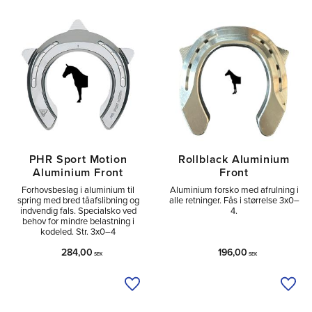
PHR Sport Motion
Rollblack Aluminium
Aluminium Front
Front
Forhovsbeslag i aluminium til
Aluminium forsko med afrulning i
spring med bred tåafslibning og
alle retninger. Fås i størrelse 3x0–
indvendig fals. Specialsko ved
4.
behov for mindre belastning i
kodeled. Str. 3x0–4
284,00
196,00
SEK
SEK
Tilføj til ønskeliste
Tilfø