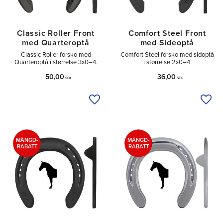
Classic Roller Front
Comfort Steel Front
med Quarteroptå
med Sideoptå
Classic Roller forsko med
Comfort Steel forsko med sidoptå
Quarteroptå i størrelse 3x0–4.
i størrelse 2x0–4.
50,00
36,00
SEK
SEK
Tilføj til ønskeliste
Tilfø
MÄNGD-
MÄNGD-
RABATT
RABATT