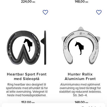
224,00
148,00
SEK
SEK
Tilføj til ønskeliste
Tilfø
Heartbar Sport Front
Hunter Rollix
med Sideoptå
Aluminium Front
Ring heartbar sko designet til
Aluminiumsko med optimeret
sportsheste med afrundet tå for
overrulning og bred tå/dragt for
at lette overrulning. Velegnet til
stabilitet og reduceret ledstress.
heste med hovledsproblemer.
Str. 3x0–4.
152,00
148,00
SEK
SEK