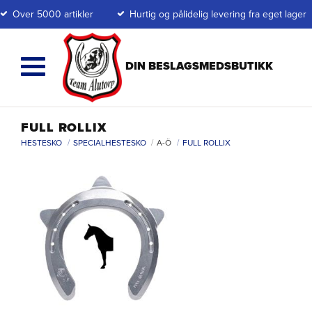
Over 5000 artikler
Hurtig og pålidelig levering fra eget lager
FULL ROLLIX
HESTESKO
SPECIALHESTESKO
A-Ö
FULL ROLLIX