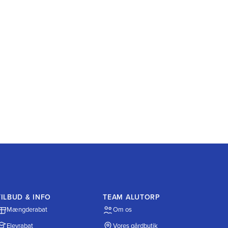
TILBUD & INFO
TEAM ALUTORP
Mængderabat
Om os
Elevrabat
Vores gårdbutik