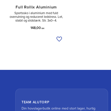
Full Rollix Aluminium
Sportssko i aluminium med fuld
overrulning og reduceret ledstress. Let,
stabil og slidstærk. Str. 3x0–4.
148,00
SEK
Tilføj til ønskeliste
TEAM ALUTORP
Din hovslagerbutik online med stort lager, hurtig