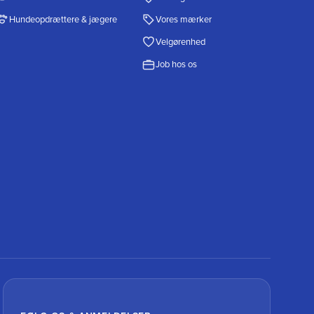
Hundeopdrættere & jægere
Vores mærker
Velgørenhed
Job hos os