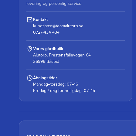
levering og personlig service.
Kontakt
kundtjanst@teamalutorp.se
0727-434 434
Vores gårdbutik
Alutorp, Frestensfällevägen 64
26996 Båstad
Åbningstider
Mandag–torsdag: 07–16
Fredag / dag før helligdag: 07–15