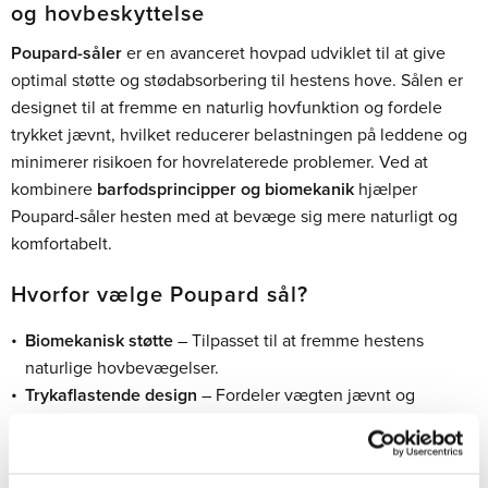
og hovbeskyttelse
Poupard-såler
er en avanceret hovpad udviklet til at give
optimal støtte og stødabsorbering til hestens hove. Sålen er
designet til at fremme en naturlig hovfunktion og fordele
trykket jævnt, hvilket reducerer belastningen på leddene og
minimerer risikoen for hovrelaterede problemer. Ved at
kombinere
barfodsprincipper og biomekanik
hjælper
Poupard-såler hesten med at bevæge sig mere naturligt og
komfortabelt.
Hvorfor vælge Poupard sål?
Biomekanisk støtte
– Tilpasset til at fremme hestens
naturlige hovbevægelser.
Trykaflastende design
– Fordeler vægten jævnt og
reducerer punktbelastning.
Optimal stødabsorbering
– Beskytter hoven på hårde
underlag og ved høj belastning.