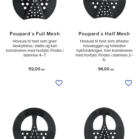
Poupard´s Full Mesh
Poupard´s Half Mesh
Hovsula til hest som giver
Hovsula til hest som aflaster
beskyttelse, støtte og kan
hovvæggen og forbedrer
kombineres med hovfyld. Findes i
trykfordelingen. Kan kombineres
størrelse 4–7.
med hovfyld. Findes i størrelse 2–
6.
112,00
94,00
SEK
SEK
Tilføj til ønskeliste
Tilfø