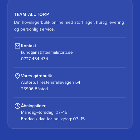
TEAM ALUTORP
Din hovslagerbutik online med stort lager, hurtig levering
og personlig service.
Kontakt
kundtjanst@teamalutorp.se
0727-434 434
Vores gårdbutik
Alutorp, Frestensfällevägen 64
26996 Båstad
Åbningstider
Mandag–torsdag: 07–16
Fredag / dag før helligdag: 07–15