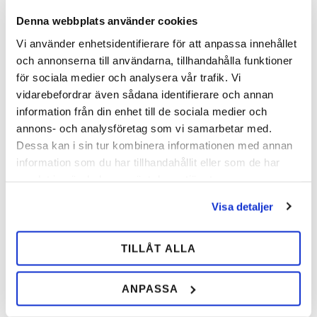
Ventilationshuller
– Forbedrer luftcirkulationen og bidrager
Denna webbplats använder cookies
til en sund hov.
Vi använder enhetsidentifierare för att anpassa innehållet
Holdbare materialer
– Udviklet med slidstærke og fleksible
och annonserna till användarna, tillhandahålla funktioner
komponenter.
för sociala medier och analysera vår trafik. Vi
vidarebefordrar även sådana identifierare och annan
Hvordan fungerer Poupard-såler?
information från din enhet till de sociala medier och
Poupard-såler
er inspireret af moderne hovplejeprincipper,
annons- och analysföretag som vi samarbetar med.
hvor målet er at efterligne barfodshovens naturlige
Dessa kan i sin tur kombinera informationen med annan
trykfordeling. Sålen fungerer som en stødabsorberende
information som du har tillhandahållit eller som de har
barriere, der mindsker belastningen på hovvæggen og
samlat in när du har använt deras tjänster.
bidrager til en sundere hovmekanik. De bruges ofte til
Visa detaljer
rehabilitering af heste med hovproblemer samt til at forbedre
præstation og komfort hos sport- og arbejdsheste.
TILLÅT ALLA
Hvordan bruges Poupard såler ved beslag?
Poupard-såler
er tilpasset forskellige beslagsteknikker og
ANPASSA
kan anvendes både til rehabilitering og forebyggende