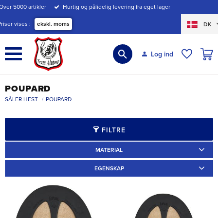
Over 5000 artikler
Hurtig og pålidelig levering fra eget lager
Menu
Priser vises
ekskl. moms
DK
INDK
Log ind
ØNSKE
POUPARD
SÅLER HEST
POUPARD
FILTRE
MATERIAL
Fusion
2
Plast
5
EGENSKAP
Kil
3
Slät
4