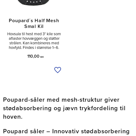
Poupard´s Half Mesh
Smal Kil
Hovsula til hest med 3° kile som
aflaster hovvæggen og støtter
strålen. Kan kombineres med
hovfyld. Findes i størrelse 1–6.
110,00
SEK
Tilføj til ønskeliste
Poupard-såler med mesh-struktur giver
stødabsorbering og jævn trykfordeling til
hoven.
Poupard såler – Innovativ stødabsorbering