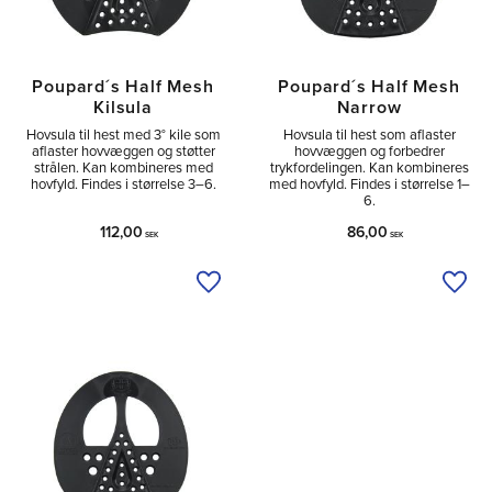
Poupard´s Half Mesh
Poupard´s Half Mesh
Kilsula
Narrow
Hovsula til hest med 3° kile som
Hovsula til hest som aflaster
aflaster hovvæggen og støtter
hovvæggen og forbedrer
strålen. Kan kombineres med
trykfordelingen. Kan kombineres
hovfyld. Findes i størrelse 3–6.
med hovfyld. Findes i størrelse 1–
6.
112,00
86,00
SEK
SEK
Tilføj til ønskeliste
Tilfø