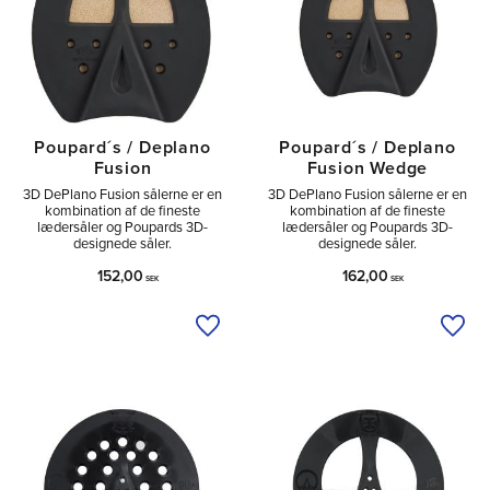
Poupard´s / Deplano
Poupard´s / Deplano
Fusion
Fusion Wedge
3D DePlano Fusion sålerne er en
3D DePlano Fusion sålerne er en
kombination af de fineste
kombination af de fineste
lædersåler og Poupards 3D-
lædersåler og Poupards 3D-
designede såler.
designede såler.
152,00
162,00
SEK
SEK
Tilføj til ønskeliste
Tilfø