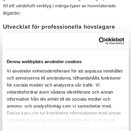
till ett värdefullt verktyg i många typer av hovrelaterade
åtgärder.
Utvecklat för professionella hovslagare
Top Gum är framtaget för yrkesverksamma som ställer höga
krav på material, arbetsflöde och resultat. Produkterna
används av hovslagare som arbetar med moderna metoder
inom hovvård och som behöver tillförlitliga lösningar för både
Denna webbplats använder cookies
limskor och hovrekonstruktion. Sortimentet kompletteras
Vi använder enhetsidentifierare för att anpassa innehållet
med tillbehör som säkerställer korrekt blandning och
och annonserna till användarna, tillhandahålla funktioner
applicering.
för sociala medier och analysera vår trafik. Vi
vidarebefordrar även sådana identifierare och annan
Populärt inom trav och galopp
information från din enhet till de sociala medier och
Top Gum har under lång tid använts inom trav- och
annons- och analysföretag som vi samarbetar med.
galoppsporten där kraven på hållbarhet, precision och
Dessa kan i sin tur kombinera informationen med annan
funktion är höga. Produkterna används på tävlingshästar där
information som du har tillhandahållit eller som de har
samlat in när du har använt deras tjänster.
hovens balans, komfort och prestation är viktiga faktorer.