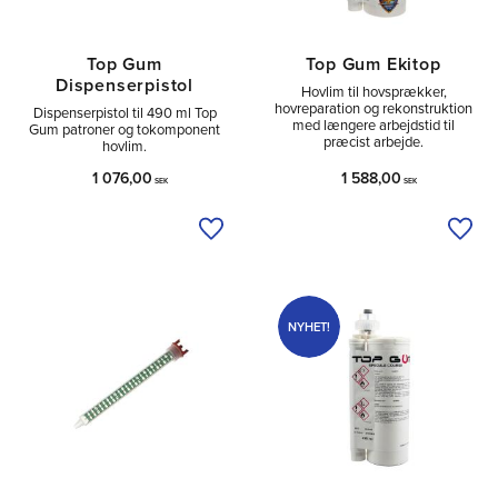
Top Gum
Top Gum Ekitop
Dispenserpistol
Hovlim til hovsprækker,
hovreparation og rekonstruktion
Dispenserpistol til 490 ml Top
med længere arbejdstid til
Gum patroner og tokomponent
præcist arbejde.
hovlim.
1 076,00
1 588,00
SEK
SEK
Tilføj til ønskeliste
Tilfø
NYHET!