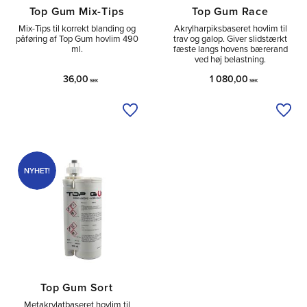
Top Gum Mix-Tips
Top Gum Race
Mix-Tips til korrekt blanding og
Akrylharpiksbaseret hovlim til
påføring af Top Gum hovlim 490
trav og galop. Giver slidstærkt
ml.
fæste langs hovens bærerand
ved høj belastning.
36,00
1 080,00
SEK
SEK
Tilføj til ønskeliste
Tilfø
NYHET!
Top Gum Sort
Metakrylatbaseret hovlim til