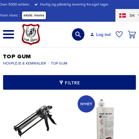
Over 5000 artikler
Hurtig og pålidelig levering fra eget lager
Menu
Priser vises
ekskl. moms
DK
INDK
Log ind
ØNSKE
TOP GUM
HOVPLEJE & KEMIKALIER
TOP GUM
FILTRE
NYHET!