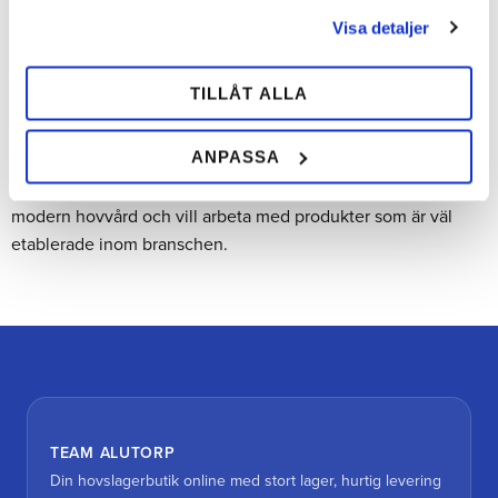
Samtidigt lämpar de sig lika väl för annan professionell
Visa detaljer
hovvård där samma krav på kvalitet ställs.
Top Gum hos Team Alutorp
TILLÅT ALLA
Hos Team Alutorp hittar du produkter från Top Gum för
ANPASSA
limskor, hovreparation och hovrekonstruktion. Sortimentet
riktar sig till hovslagare som söker professionella lösningar för
modern hovvård och vill arbeta med produkter som är väl
etablerade inom branschen.
TEAM ALUTORP
Din hovslagerbutik online med stort lager, hurtig levering