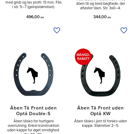
med greb og lav profil. 13 mm. Fås
åben tå og bred bagflade, der
i str. 5–7 (galopstørrelser).
aflaster tåen. Str. 3x0–4.
496,00
344,00
SEK
SEK
Tilføj til ønskeliste
Tilfø
MÄNGD-
RABATT
Åben Tå Front uden
Åben Tå Front uden
Optå Double-S
Optå KW
Åben tåsko for hurtigere
Åben tåsko i jern til forsko uden
overrulning. Enkel konstruktion
kappa. Størrelser 2–5.
uden kappe for øget smidighed.