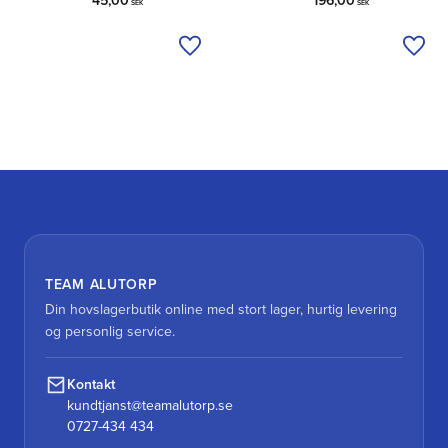
45,00
196,00
SEK
SEK
Tilføj til ønskeliste
Tilfø
TEAM ALUTORP
Din hovslagerbutik online med stort lager, hurtig levering
og personlig service.
Kontakt
kundtjanst@teamalutorp.se
0727-434 434