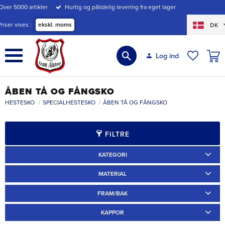
Over 5000 artikler
Hurtig og pålidelig levering fra eget lager
Menu
Priser vises
ekskl. moms
DK
INDK
Log ind
ØNSKE
ÅBEN TÅ OG FÅNGSKO
HESTESKO
SPECIALHESTESKO
ÅBEN TÅ OG FÅNGSKO
FILTRE
KATEGORI
Ridskor
5
Travskor
2
MATERIAL
Järn
7
Aluminium
7
FRAM/BAK
Limskor
12
Specialskor
12
Fram
24
Bak
9
KAPPOR
Annat
15
Ponnyskor
1
Arbetsskor
1