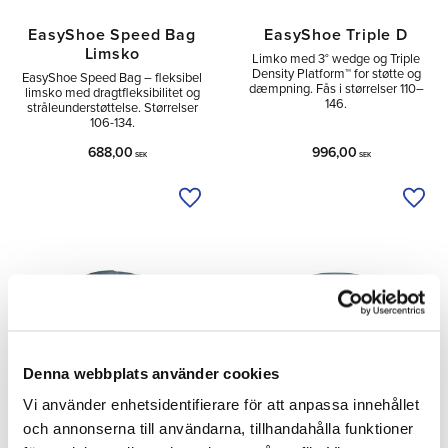
EasyShoe Speed Bag
EasyShoe Triple D
Limsko
Limko med 3° wedge og Triple
Density Platform™ for støtte og
EasyShoe Speed Bag – fleksibel
dæmpning. Fås i størrelser 110–
limsko med dragtfleksibilitet og
146.
stråleunderstøttelse. Størrelser
106-134.
688,00
996,00
SEK
SEK
Tilføj til ønskeliste
Tilfø
Denna webbplats använder cookies
Vi använder enhetsidentifierare för att anpassa innehållet
och annonserna till användarna, tillhandahålla funktioner