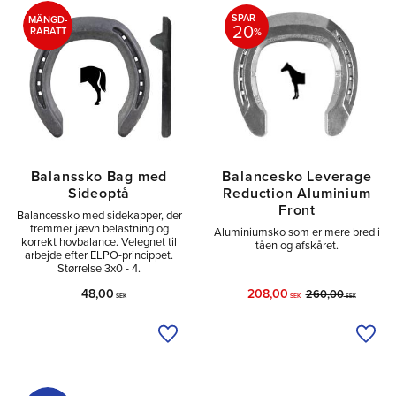
SPAR
MÄNGD-
20
RABATT
%
Balanssko Bag med
Balancesko Leverage
Sideoptå
Reduction Aluminium
Front
Balancessko med sidekapper, der
fremmer jævn belastning og
Aluminiumsko som er mere bred i
korrekt hovbalance. Velegnet til
tåen og afskåret.
arbejde efter ELPO-princippet.
Størrelse 3x0 - 4.
48,00
208,00
260,00
SEK
SEK
SEK
Tilføj til ønskeliste
Tilfø