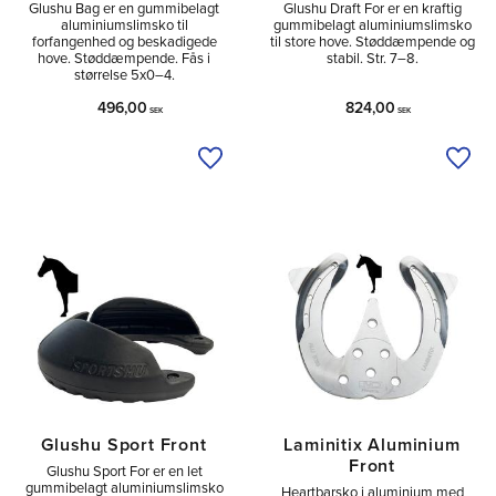
Glushu Bag er en gummibelagt
Glushu Draft For er en kraftig
aluminiumslimsko til
gummibelagt aluminiumslimsko
forfangenhed og beskadigede
til store hove. Støddæmpende og
hove. Støddæmpende. Fås i
stabil. Str. 7–8.
størrelse 5x0–4.
496,00
824,00
SEK
SEK
Tilføj til ønskeliste
Tilfø
Glushu Sport Front
Laminitix Aluminium
Front
Glushu Sport For er en let
gummibelagt aluminiumslimsko
Heartbarsko i aluminium med