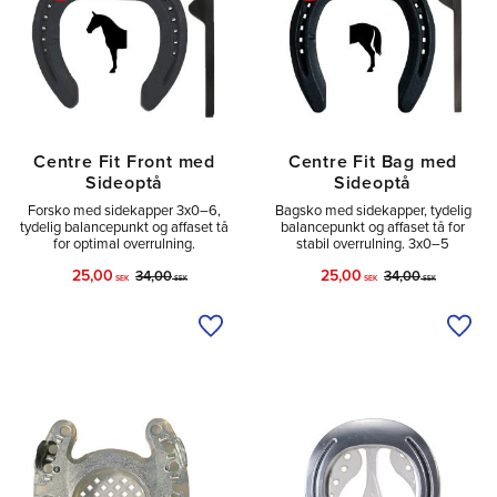
Centre Fit Front med
Centre Fit Bag med
Sideoptå
Sideoptå
Forsko med sidekapper 3x0–6,
Bagsko med sidekapper, tydelig
tydelig balancepunkt og affaset tå
balancepunkt og affaset tå for
for optimal overrulning.
stabil overrulning. 3x0–5
25,00
25,00
34,00
34,00
SEK
SEK
SEK
SEK
Tilføj til ønskeliste
Tilfø