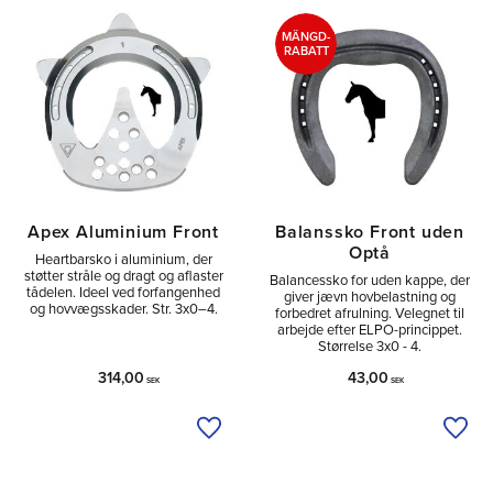
Tå
2
Sido
8
MÄNGD-
RABATT
Utan
6
Apex Aluminium Front
Balanssko Front uden
Optå
Heartbarsko i aluminium, der
støtter stråle og dragt og aflaster
Balancessko for uden kappe, der
tådelen. Ideel ved forfangenhed
giver jævn hovbelastning og
og hovvægsskader. Str. 3x0–4.
forbedret afrulning. Velegnet til
arbejde efter ELPO-princippet.
Størrelse 3x0 - 4.
314,00
43,00
SEK
SEK
Tilføj til ønskeliste
Tilfø