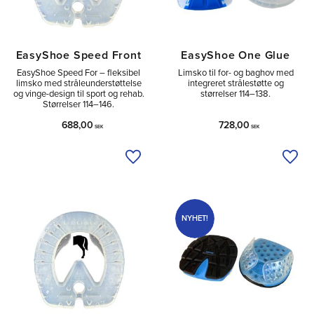
EasyShoe Speed Front
EasyShoe One Glue
EasyShoe Speed For – fleksibel
Limsko til for- og baghov med
limsko med stråleunderstøttelse
integreret strålestøtte og
og vinge-design til sport og rehab.
størrelser 114–138.
Størrelser 114–146.
688,00
728,00
SEK
SEK
Tilføj til ønskeliste
Tilfø
NYHET!