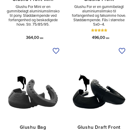
Glushu For Mini er en
Glushu For er en gummibelagt
gummibelagt aluminiumslimsko
aluminiumslimsko til
til pony. Støddæmpende ved
forfangenhed og følsomme hove.
forfangenhed og beskadigede
Støddæmpende. Fås i størrelse
hove. Str. 75/85/95.
5x0–4.
364,00
496,00
SEK
SEK
Tilføj til ønskeliste
Tilfø
Glushu Bag
Glushu Draft Front