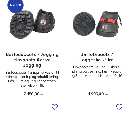
NYHET!
Barfodsboots / Jogging
Barfotaboots /
Hovboots Active
Joggesko Ultra
Jogging
Hovboots fra Equine Fusion til
ridning og træning. Fås i Regular
Barfodsboots fra Equine Fusion til
og Slim pasform, størrelse 10–16.
ridning, træning og rehabilitering.
Fås i Slim og Regular pasform,
størrelse 7–16.
2 180,00
1 996,00
SEK
SEK
Tilføj til ønskeliste
Tilfø