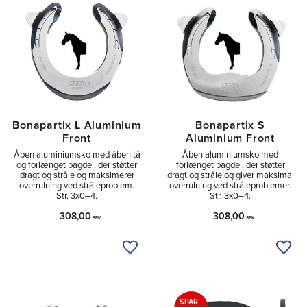
Bonapartix L Aluminium
Bonapartix S
Front
Aluminium Front
Åben aluminiumsko med åben tå
Åben aluminiumsko med
og forlænget bagdel, der støtter
forlænget bagdel, der støtter
dragt og stråle og maksimerer
dragt og stråle og giver maksimal
overrulning ved stråleproblem.
overrulning ved stråleproblemer.
Str. 3x0–4.
Str. 3x0–4.
308,00
308,00
SEK
SEK
Tilføj til ønskeliste
Tilfø
SPAR