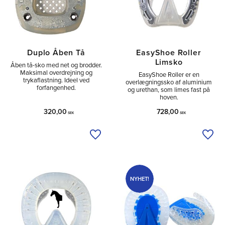
Duplo Åben Tå
EasyShoe Roller
Limsko
Åben tå-sko med net og brodder.
Maksimal overdrejning og
EasyShoe Roller er en
trykaflastning. Ideel ved
overlægningssko af aluminium
forfangenhed.
og urethan, som limes fast på
hoven.
320,00
728,00
SEK
SEK
Tilføj til ønskeliste
Tilfø
NYHET!