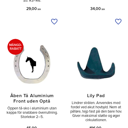
Str. R3–R6.
29,00
34,00
SEK
SEK
Tilføj til ønskeliste
Tilfø
MÄNGD-
RABATT
Åben Tå Aluminium
Lily Pad
Front uden Optå
Lindrer strålen. Anvendes med
fordel ved akut hovbyld. Nem at
Öppen tå-sko i aluminium utan
påføre, tejp fast på den bare hov.
kappa för snabbare överrullning.
Giver maksimal støtte og øger
Storlekar 2–5.
cirkulationen.