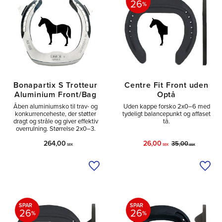
26
%
Bonapartix S Trotteur
Centre Fit Front uden
Aluminium Front/Bag
Optå
Åben aluminiumsko til trav- og
Uden kappe forsko 2x0–6 med
konkurrenceheste, der støtter
tydeligt balancepunkt og affaset
dragt og stråle og giver effektiv
tå.
overrulning. Størrelse 2x0–3.
264,00
26,00
35,00
SEK
SEK
SEK
Tilføj til ønskeliste
Tilfø
SPAR
SPAR
26
26
%
%