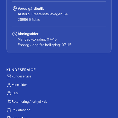
Vores gårdbutik
Alutorp, Frestensfällevägen 64
26996 Båstad
Åbningstider
Mandag–torsdag: 07–16
Fredag / dag før helligdag: 07–15
KUNDESERVICE
Kundeservice
Mine sider
FAQ
Returnering / fortryd køb
Reklamation