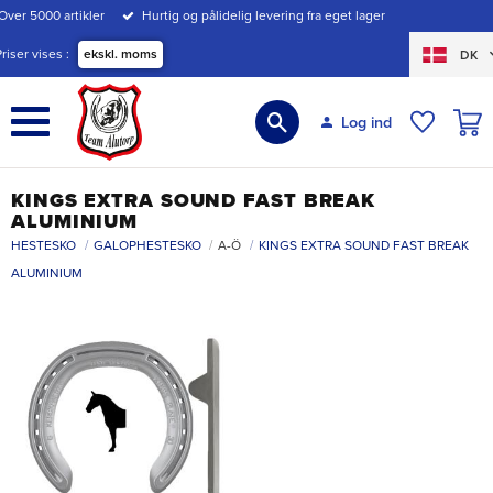
Over 5000 artikler
Hurtig og pålidelig levering fra eget lager
Menu
Priser vises
ekskl. moms
DK
INDK
Log ind
ØNSKE
KINGS EXTRA SOUND FAST BREAK
ALUMINIUM
HESTESKO
GALOPHESTESKO
A-Ö
KINGS EXTRA SOUND FAST BREAK
ALUMINIUM