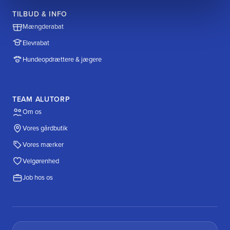
TILBUD & INFO
Mængderabat
Elevrabat
Hundeopdrættere & jægere
TEAM ALUTORP
Om os
Vores gårdbutik
Vores mærker
Velgørenhed
Job hos os