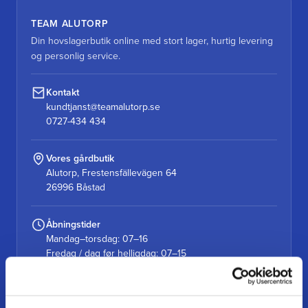
TEAM ALUTORP
Din hovslagerbutik online med stort lager, hurtig levering
og personlig service.
Kontakt
kundtjanst@teamalutorp.se
0727-434 434
Vores gårdbutik
Alutorp, Frestensfällevägen 64
26996 Båstad
Åbningstider
Mandag–torsdag: 07–16
Fredag / dag før helligdag: 07–15