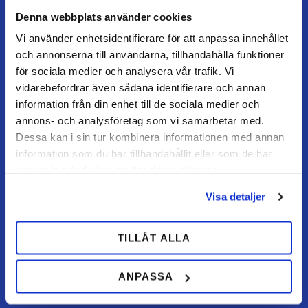
KUNDESERVICE
Denna webbplats använder cookies
Kundeservice
Vi använder enhetsidentifierare för att anpassa innehållet
Mine sider
och annonserna till användarna, tillhandahålla funktioner
för sociala medier och analysera vår trafik. Vi
FAQ
vidarebefordrar även sådana identifierare och annan
Returnering / fortryd køb
information från din enhet till de sociala medier och
Reklamation
annons- och analysföretag som vi samarbetar med.
Dessa kan i sin tur kombinera informationen med annan
Købsvilkår
information som du har tillhandahållit eller som de har
samlat in när du har använt deras tjänster.
HANDL HOS OS
Visa detaljer
Hvordan handler jeg?
Betalingsmuligheder
TILLÅT ALLA
Fragt & levering
Politik & cookies
ANPASSA