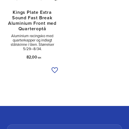
Kings Plate Extra
Sound Fast Break
Aluminium Front med
Quarteroptå
Aluminium racingsko med
quarterkapper og indlagt
stålskinne i tåen. Størrelser
5/29–8/34.
82,00
SEK
Tilføj til ønskeliste