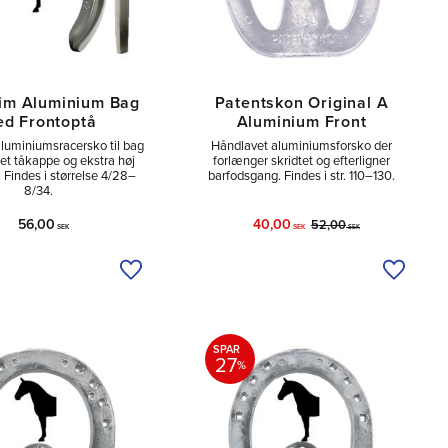
im Aluminium Bag
Patentskon Original A
d Frontoptå
Aluminium Front
 aluminiumsracersko til bag
Håndlavet aluminiumsforsko der
et tåkappe og ekstra høj
forlænger skridtet og efterligner
. Findes i størrelse 4/28–
barfodsgang. Findes i str. 110–130.
8/34.
56,00
40,00
52,00
SEK
SEK
SEK
Tilføj til ønskeliste
Tilføj ti
SPAR
27
%