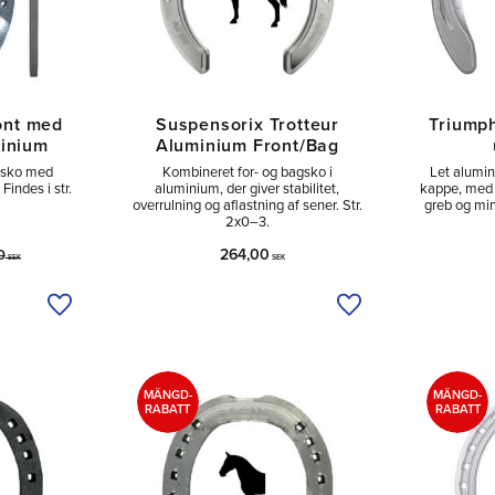
ont med
Suspensorix Trotteur
Triump
minium
Aluminium Front/Bag
orsko med
Kombineret for- og bagsko i
Let alumin
Findes i str.
aluminium, der giver stabilitet,
kappe, med s
overrulning og aflastning af sener. Str.
greb og mind
2x0–3.
264,00
0
SEK
SEK
Tilføj til ønskeliste
Tilføj til ønskeliste
MÄNGD-
MÄNGD-
RABATT
RABATT