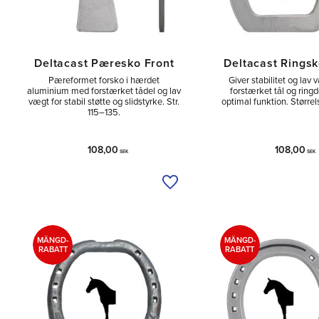
Deltacast Pæresko Front
Deltacast Ringsk
Pæreformet for­sko i hærdet
Giver stabilitet og lav
aluminium med forstærket tådel og lav
forstærket tål og ringd
vægt for stabil støtte og slidstyrke. Str.
optimal funktion. Størrel
115–135.
108,00
108,00
SEK
SEK
Tilføj til ønskeliste
MÄNGD-
MÄNGD-
RABATT
RABATT