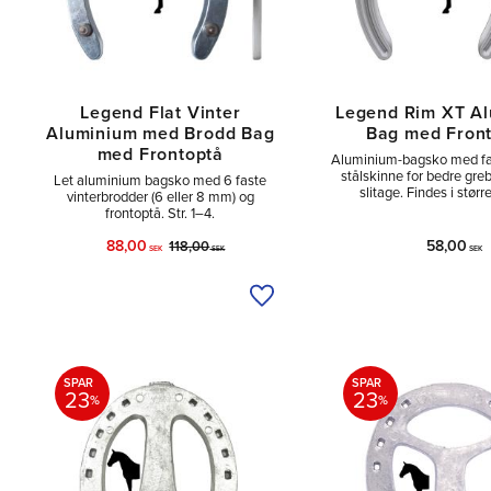
Legend Flat Vinter
Legend Rim XT A
Aluminium med Brodd Bag
Bag med Fron
med Frontoptå
Aluminium-bagsko med fal
stålskinne for bedre gre
Let aluminium bagsko med 6 faste
slitage. Findes i størr
vinterbrodder (6 eller 8 mm) og
frontoptå. Str. 1–4.
88,00
58,00
118,00
SEK
SEK
SEK
Tilføj til ønskeliste
SPAR
SPAR
23
23
%
%