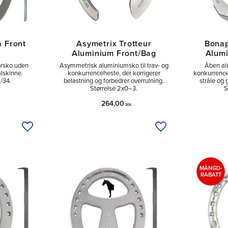
a Front
Asymetrix Trotteur
Bonap
å
Aluminium Front/Bag
Alumi
orsko uden
Asymmetrisk aluminiumsko til trav- og
Åben alu
lskinne.
konkurrenceheste, der korrigerer
konkurrenceh
/34.
belastning og forbedrer overrulning.
stråle og 
Størrelse 2x0–3.
S
264,00
SEK
Tilføj til ønskeliste
Tilføj til ønskeliste
MÄNGD-
RABATT