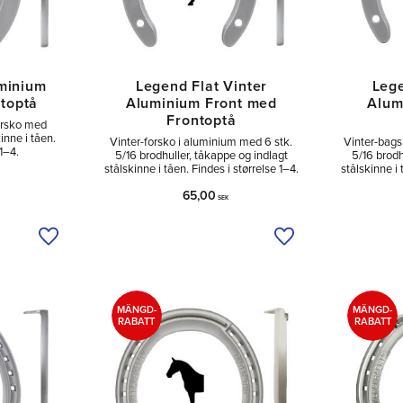
minium
Legend Flat Vinter
Lege
toptå
Aluminium Front med
Alum
Frontoptå
orsko med
inne i tåen.
Vinter-forsko i aluminium med 6 stk.
Vinter-bags
1–4.
5/16 brodhuller, tåkappe og indlagt
5/16 brodh
stålskinne i tåen. Findes i størrelse 1–4.
stålskinne i 
65,00
SEK
Tilføj til ønskeliste
Tilføj til ønskeliste
MÄNGD-
MÄNGD-
RABATT
RABATT