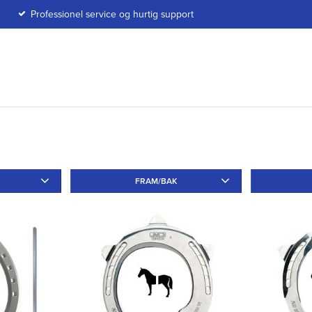
Professionel service og hurtig support
FRAM/BAK
minium
32
Fram
30
Bak
4
Tå
28
Utan
4