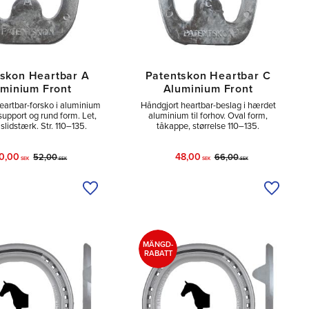
skon Heartbar A
Patentskon Heartbar C
minium Front
Aluminium Front
artbar-for­sko i aluminium
Håndgjort heartbar-beslag i hærdet
upport og rund form. Let,
aluminium til forhov. Oval form,
 slidstærk. Str. 110–135.
tåkappe, størrelse 110–135.
0,00
48,00
52,00
66,00
SEK
SEK
SEK
SEK
Tilføj til ønskeliste
Tilføj ti
MÄNGD-
RABATT