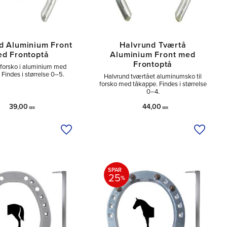
d Aluminium Front
Halvrund Tværtå
d Frontoptå
Aluminium Front med
Frontoptå
 forsko i aluminium med
 Findes i størrelse 0–5.
Halvrund tværtået aluminumsko til
forsko med tåkappe. Findes i størrelse
0–4.
39,00
44,00
SEK
SEK
Tilføj til ønskeliste
Tilføj ti
SPAR
25
%