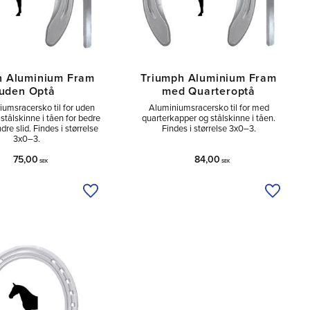
h Aluminium Fram
Triumph Aluminium Fram
uden Optå
med Quarteroptå
iumsracersko til for uden
Aluminiumsracersko til for med
tålskinne i tåen for bedre
quarterkapper og stålskinne i tåen.
re slid. Findes i størrelse
Findes i størrelse 3x0–3.
3x0–3.
75,00
84,00
SEK
SEK
Tilføj til ønskeliste
Tilføj ti