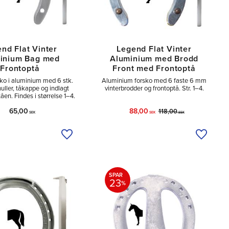
nd Flat Vinter
Legend Flat Vinter
inium Bag med
Aluminium med Brodd
Frontoptå
Front med Frontoptå
ko i aluminium med 6 stk.
Aluminium forsko med 6 faste 6 mm
uller, tåkappe og indlagt
vinterbrodder og frontoptå. Str. 1–4.
tåen. Findes i størrelse 1–4.
65,00
88,00
118,00
SEK
SEK
SEK
Tilføj til ønskeliste
Tilføj ti
SPAR
23
%