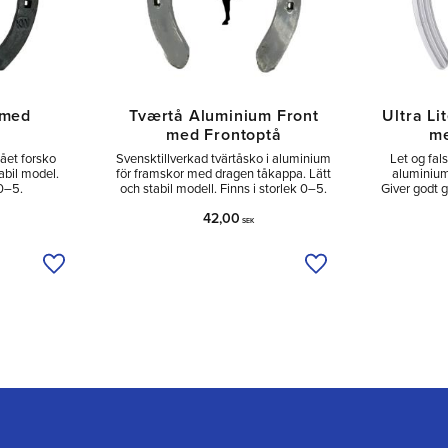
 med
Tværtå Aluminium Front
Ultra Li
med Frontoptå
me
ået forsko
Svensktillverkad tvärtåsko i aluminium
Let og fal
abil model.
för framskor med dragen tåkappa. Lätt
aluminium
 0–5.
och stabil modell. Finns i storlek 0–5.
Giver godt g
42,00
SEK
Tilføj til ønskeliste
Tilføj til ønskeliste