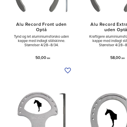
Alu Record Front uden
Alu Record Extr
Optå
uden Opt
Tynd og let aluminiumsforsko uden
Kraftigere aluminiumsf
kappe med indlagt stålskinne.
kappe med indlagt stå
Størrelser 4/28–8/34.
Størrelser 4/28–8
50,00
58,00
SEK
SEK
Tilføj til ønskeliste