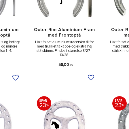
luminium
Outer Rim Aluminium Fram
Outer R
toptå
med Frontoptå
me
s og indlagt
Højt falsat aluminiumsracersko til for
Højt falsat
b og mindre
med trukket tåkappe og ekstra høj
med trukk
else 1–4.
stålskinne. Findes i størrelse 3/27–
stålskinne
10/38.
56,00
SEK
Tilføj til ønskeliste
Tilføj til ønskeliste
SPAR
SPAR
23
23
%
%