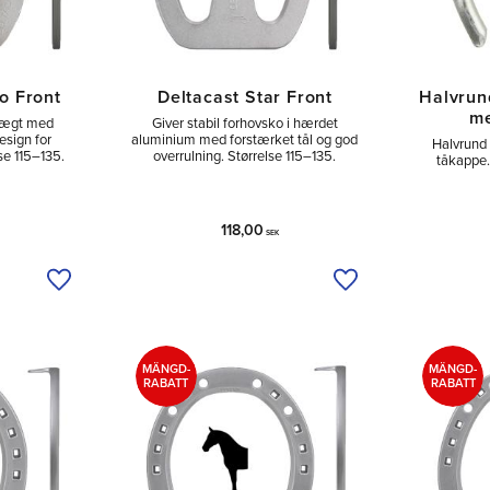
o Front
Deltacast Star Front
Halvrun
me
 vægt med
Giver stabil forhovsko i hærdet
esign for
aluminium med forstærket tål og god
Halvrund
se 115–135.
overrulning. Størrelse 115–135.
tåkappe.
118,00
SEK
Tilføj til ønskeliste
Tilføj til ønskeliste
MÄNGD-
MÄNGD-
RABATT
RABATT