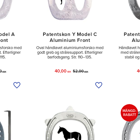
odel A
Patentskon Y Model C
Patent
ront
Aluminium Front
Alu
msforsko med
Oval håndlavet aluminiumsforsko med
Håndlavet he
. Efterligner
godt greb og strålesupport. Efterligner
med stråles
115.
barfodsgang. Str. 110–135.
stabil og
40,00
4
0
52,00
SEK
SEK
SEK
Tilføj til ønskeliste
Tilføj til ønskeliste
MÄNGD-
RABATT