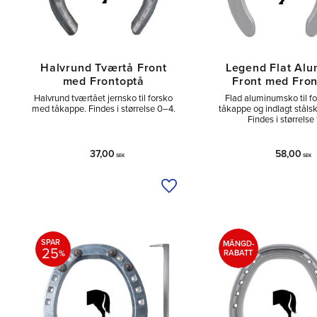
Halvrund Tværtå Front
Legend Flat Alu
med Frontoptå
Front med Fron
Halvrund tværtået jernsko til forsko
Flad aluminumsko til f
med tåkappe. Findes i størrelse 0–4.
tåkappe og indlagt stålsk
Findes i størrelse 
37,00
58,00
SEK
SEK
Tilføj til ønskeliste
SPAR
MÄNGD-
25
%
RABATT