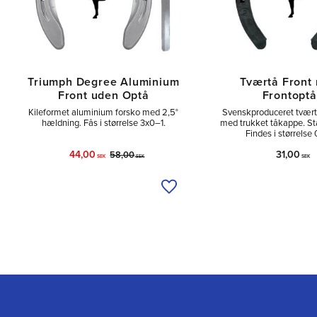
Triumph Degree Aluminium
Tværtå Front
Front uden Optå
Frontoptå
Kileformet aluminium forsko med 2,5°
Svenskproduceret tvært
hældning. Fås i størrelse 3x0–1.
med trukket tåkappe. St
Findes i størrelse
44,00
31,00
58,00
SEK
SEK
SEK
Tilføj til ønskeliste