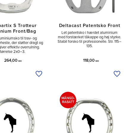
artix S Trotteur
Deltacast Patentsko Front
nium Front/Bag
Let patentsko i hærdet aluminium
med forstærket tåkappe og høj styrke.
miniumsko til trav- og
Stabil for­sko til professionelle. Str. 115–
este, der støtter dragt og
135.
giver effektiv overrulning.
tørrelse 2x0–3.
264,00
118,00
SEK
SEK
Tilføj til ønskeliste
Tilføj ti
MÄNGD-
RABATT