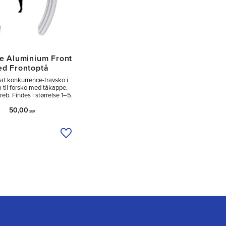
te Aluminium Front
d Frontoptå
sat konkurrence-travsko i
 til forsko med tåkappe.
reb. Findes i størrelse 1–5.
50,00
SEK
Tilføj til ønskeliste