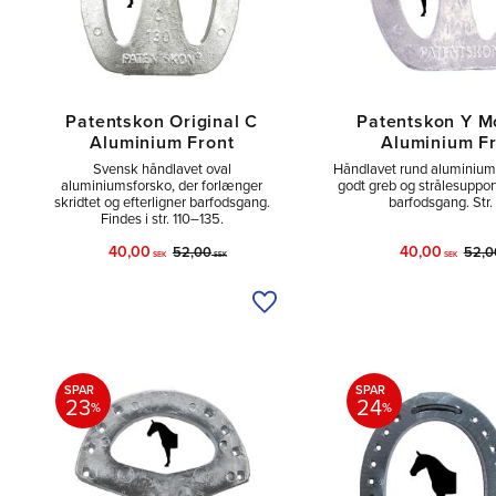
Patentskon Original C
Patentskon Y M
Aluminium Front
Aluminium F
Svensk håndlavet oval
Håndlavet rund aluminiu
aluminiumsforsko, der forlænger
godt greb og strålesupport
skridtet og efterligner barfodsgang.
barfodsgang. Str. 
Findes i str. 110–135.
40,00
40,00
52,00
52,0
SEK
SEK
SEK
Tilføj til ønskeliste
SPAR
SPAR
23
24
%
%