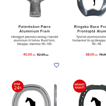
Patentskon Pære
Ringsko Race Fr
Aluminium Fram
Frontoptå Alu
Håndgjort pæresko-beslag i hærdet
Tynd let aluminiumsf
aluminium til forhov. Rund form,
forstærket tå og tåkappe. 
tåkappe, størrelse 110–135.
110–115.
40,00
58,00
52,00
76,0
SEK
SEK
SEK
Tilføj til ønskeliste
SPAR
MÄNGD-
24
%
RABATT