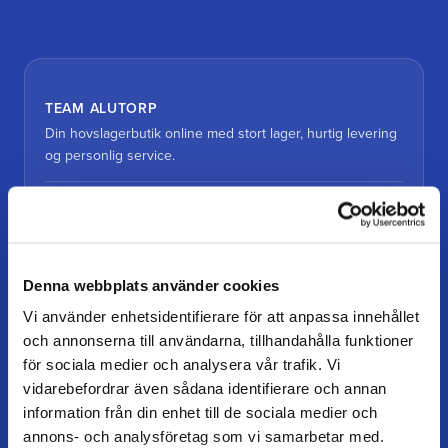
TEAM ALUTORP
Din hovslagerbutik online med stort lager, hurtig levering
og personlig service.
Kontakt
kundtjanst@teamalutorp.se
0727-434 434
Denna webbplats använder cookies
Vores gårdbutik
Vi använder enhetsidentifierare för att anpassa innehållet
Alutorp, Frestensfällevägen 64
och annonserna till användarna, tillhandahålla funktioner
26996 Båstad
för sociala medier och analysera vår trafik. Vi
vidarebefordrar även sådana identifierare och annan
Åbningstider
information från din enhet till de sociala medier och
Mandag–torsdag: 07–16
annons- och analysföretag som vi samarbetar med.
Fredag / dag før helligdag: 07–15