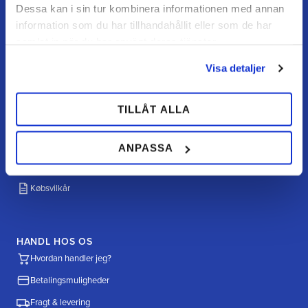
Dessa kan i sin tur kombinera informationen med annan
information som du har tillhandahållit eller som de har
samlat in när du har använt deras tjänster.
KUNDESERVICE
Visa detaljer
Kundeservice
Mine sider
TILLÅT ALLA
FAQ
Returnering / fortryd køb
ANPASSA
Reklamation
Købsvilkår
HANDL HOS OS
Hvordan handler jeg?
Betalingsmuligheder
Fragt & levering