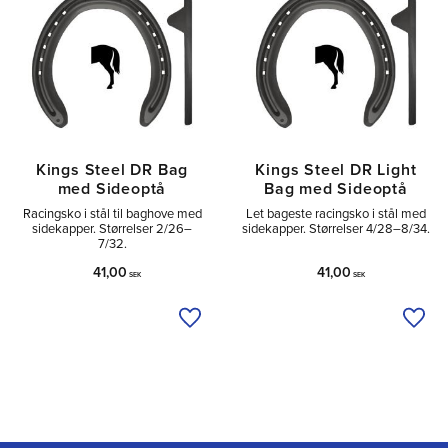
Kings Steel DR Bag
Kings Steel DR Light
med Sideoptå
Bag med Sideoptå
Racingsko i stål til baghove med
Let bageste racingsko i stål med
sidekapper. Størrelser 2/26–
sidekapper. Størrelser 4/28–8/34.
7/32.
41,00
41,00
SEK
SEK
Tilføj til ønskeliste
Tilfø