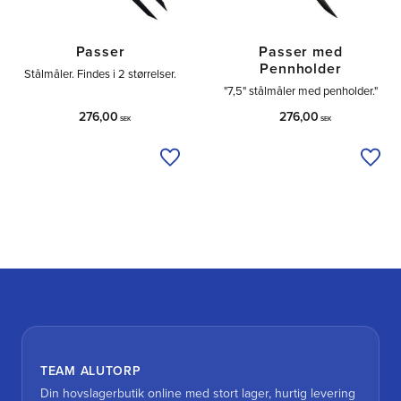
Passer
Passer med
Pennholder
Stålmåler. Findes i 2 størrelser.
"7,5" stålmåler med penholder."
276,00
276,00
SEK
SEK
Tilføj til ønskeliste
Tilfø
TEAM ALUTORP
Din hovslagerbutik online med stort lager, hurtig levering