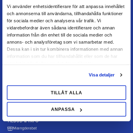
Mine sider
Vi använder enhetsidentifierare för att anpassa innehållet
FAQ
och annonserna till användarna, tillhandahålla funktioner
Returnering / fortryd køb
för sociala medier och analysera vår trafik. Vi
vidarebefordrar även sådana identifierare och annan
Reklamation
information från din enhet till de sociala medier och
Købsvilkår
annons- och analysföretag som vi samarbetar med.
Dessa kan i sin tur kombinera informationen med annan
information som du har tillhandahållit eller som de har
HANDL HOS OS
samlat in när du har använt deras tjänster.
Hvordan handler jeg?
Visa detaljer
Betalingsmuligheder
Fragt & levering
TILLÅT ALLA
Politik & cookies
ANPASSA
TILBUD & INFO
Mængderabat