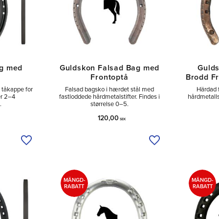
ag med
Guldskon Falsad Bag med
Gulds
Frontoptå
Brodd F
 tåkappe for
Falsad bagsko i hærdet stål med
Härdad 
er 2–4
fastloddede hårdmetalstifter. Findes i
hårdmetalls
.
størrelse 0–5.
120,00
SEK
Tilføj til ønskeliste
Tilføj til ønskeliste
MÄNGD-
MÄNGD-
RABATT
RABATT