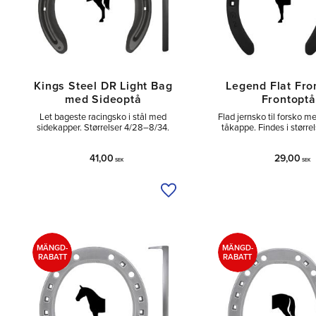
Kings Steel DR Light Bag
Legend Flat Fro
med Sideoptå
Frontoptå
Let bageste racingsko i stål med
Flad jernsko til forsko 
sidekapper. Størrelser 4/28–8/34.
tåkappe. Findes i størr
41,00
29,00
SEK
SEK
Tilføj til ønskeliste
MÄNGD-
MÄNGD-
RABATT
RABATT