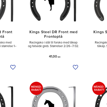
d Front
Kings Steel DR Front med
Kings 
ptå
Frontoptå
orsko med
Racingsko i stål til forsko med tåkap
Racingsko
 størrelse 1–
og falsede greb. Størrelser 2/26–7/32.
tåkap. 
41,00
SEK
Tilføj til ønskeliste
Tilføj til ønskeliste
MÄNGD-
MÄNGD-
RABATT
RABATT