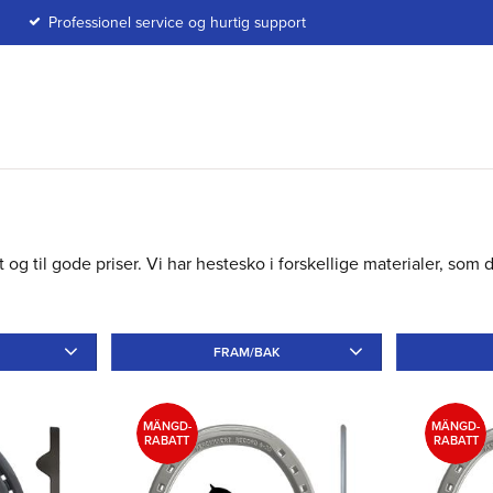
Professionel service og hurtig support
 og til gode priser. Vi har hestesko i forskellige materialer, som 
FRAM/BAK
minium
33
Fram
63
Bak
31
Tå
54
MÄNGD-
MÄNGD-
RABATT
RABATT
Utan
1