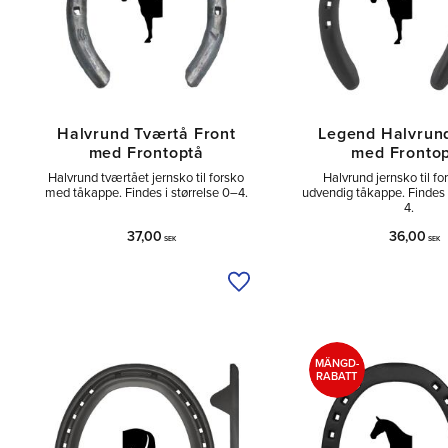
Halvrund Tværtå Front
Legend Halvrun
med Frontoptå
med Fronto
Halvrund tværtået jernsko til forsko
Halvrund jernsko til f
med tåkappe. Findes i størrelse 0–4.
udvendig tåkappe. Findes i
4.
37,00
36,00
SEK
SEK
Tilføj til ønskeliste
MÄNGD-
RABATT