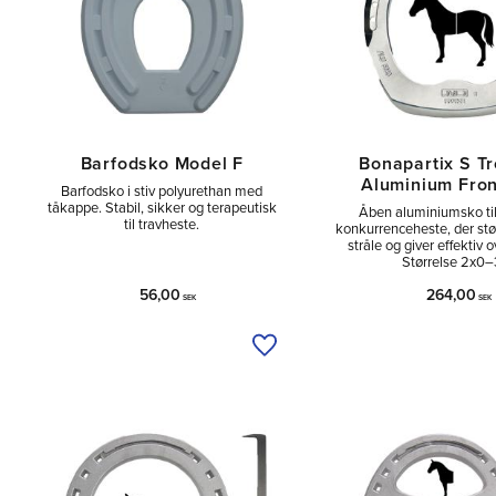
Barfodsko Model F
Bonapartix S Tr
Aluminium Fro
Barfodsko i stiv polyurethan med
tåkappe. Stabil, sikker og terapeutisk
Åben aluminiumsko til
til travheste.
konkurrenceheste, der stø
stråle og giver effektiv o
Størrelse 2x0–
56,00
264,00
SEK
SEK
Tilføj til ønskeliste