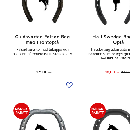
Guldsvarten Falsad Bag
Half Swedge Ba
med Frontoptå
Optå
Falsad baksko med tåkappa och
Travsko bag uden optå m
fastlödda hårdmetallstift. Storlek 2–5.
halvrund side for øget greb 
1–4 inkl. halvstørre
121,00
18,00
24,0
SEK
SEK
Tilføj til ønskeliste
MÄNGD-
MÄNGD-
RABATT
RABATT