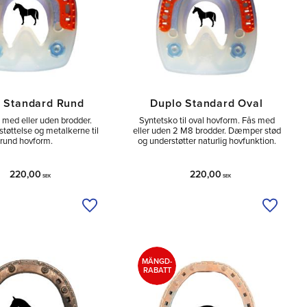
 Standard Rund
Duplo Standard Oval
 med eller uden brodder.
Syntetsko til oval hovform. Fås med
støttelse og metalkerne til
eller uden 2 M8 brodder. Dæmper stød
rund hovform.
og understøtter naturlig hovfunktion.
220,00
220,00
SEK
SEK
Tilføj til ønskeliste
Tilføj ti
MÄNGD-
RABATT