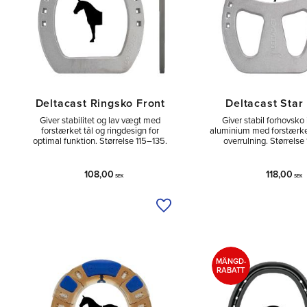
Deltacast Ringsko Front
Deltacast Star
Giver stabilitet og lav vægt med
Giver stabil forhovsko
forstærket tål og ringdesign for
aluminium med forstærket
optimal funktion. Størrelse 115–135.
overrulning. Størrelse
108,00
118,00
SEK
SEK
Tilføj til ønskeliste
MÄNGD-
RABATT