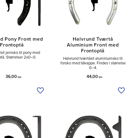
d Pony Front med
Halvrund Tværtå
Frontoptå
Aluminium Front med
Frontoptå
let jernsko til pony med
tå. Størrelser 2x0–0.
Halvrund tværtået aluminumsko til
forsko med tåkappe. Findes i størrelse
0–4.
36,00
44,00
SEK
SEK
Tilføj til ønskeliste
Tilføj ti