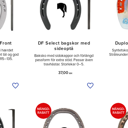
 Front
DF Select bagskor med
Duplo
sideoptå
 i hærdet
Syntetsko
 tål og god
Stråleunder
Baksko med sidokappor och förlängd
 115–135.
passform för extra stöd. Passar även
travhästar. Storlekar 0–5.
37,00
SEK
Tilføj til ønskeliste
Tilføj til ønskeliste
MÄNGD-
MÄNGD-
RABATT
RABATT