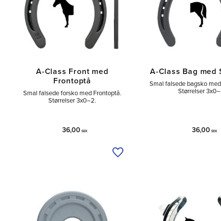
Ponnyskor
5
A-Class Front med
A-Class Bag med 
Frontoptå
Smal falsede bagsko med
Størrelser 3x0–
Smal falsede forsko med Frontoptå.
Størrelser 3x0–2.
36,00
36,00
SEK
SEK
Tilføj til ønskeliste