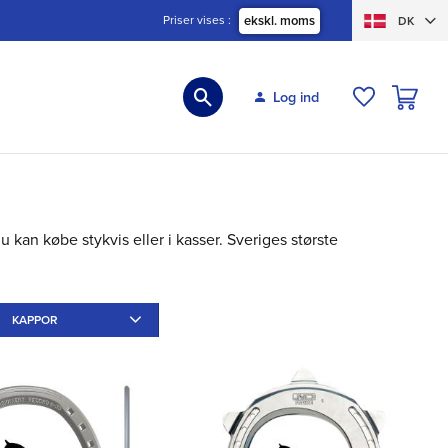
Priser vises
ekskl. moms
DK
INDKØBS
Log ind
ØNSKELIS
du kan købe stykvis eller i kasser. Sveriges største
KAPPOR
Sido
15
9