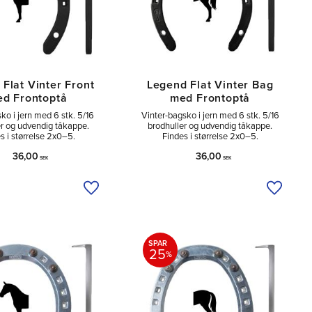
Flat Vinter Front
Legend Flat Vinter Bag
d Frontoptå
med Frontoptå
sko i jern med 6 stk. 5/16
Vinter-bagsko i jern med 6 stk. 5/16
er og udvendig tåkappe.
brodhuller og udvendig tåkappe.
s i størrelse 2x0–5.
Findes i størrelse 2x0–5.
36,00
36,00
SEK
SEK
Tilføj til ønskeliste
Tilføj ti
SPAR
25
%