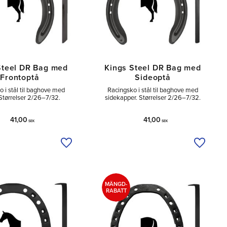
Steel DR Bag med
Kings Steel DR Bag med
Frontoptå
Sideoptå
 i stål til baghove med
Racingsko i stål til baghove med
Størrelser 2/26–7/32.
sidekapper. Størrelser 2/26–7/32.
41,00
41,00
SEK
SEK
Tilføj til ønskeliste
Tilføj ti
MÄNGD-
RABATT