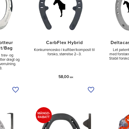
otteur
CarbFlex Hybrid
Deltaca
nt/Bag
Konkurrencesko i kulfiber/komposit til
Let paten
forsko, størrelse 2–3.
med forstær
 trav- og
Stabil for­sko
tter dragt og
verrulning.
3.
58,00
SEK
Tilføj til ønskeliste
Tilføj til ønskeliste
MÄNGD-
RABATT