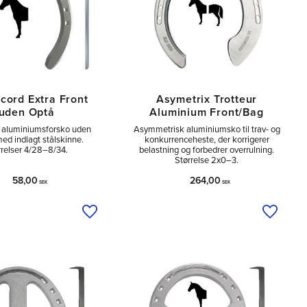
cord Extra Front
Asymetrix Trotteur
uden Optå
Aluminium Front/Bag
e aluminiumsforsko uden
Asymmetrisk aluminiumsko til trav- og
ed indlagt stålskinne.
konkurrenceheste, der korrigerer
rrelser 4/28–8/34.
belastning og forbedrer overrulning.
Størrelse 2x0–3.
58,00
264,00
SEK
SEK
Tilføj til ønskeliste
Tilføj ti