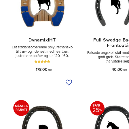
DynamixIHT
Full Swedge B
Frontoptå
Let stødabsorberende polyurethansko
til trav- og ridehest med heartbar,
Falsede bagsko i stål med
justerbare optåer og str. 120–160.
godt greb. Størrels
(halvstørrelser)
178,00
40,00
SEK
SEK
Tilføj til ønskeliste
SPAR
MÄNGD-
25
RABATT
%