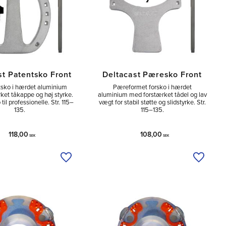
st Patentsko Front
Deltacast Pæresko Front
tsko i hærdet aluminium
Pæreformet for­sko i hærdet
ket tåkappe og høj styrke.
aluminium med forstærket tådel og lav
 til professionelle. Str. 115–
vægt for stabil støtte og slidstyrke. Str.
135.
115–135.
118,00
108,00
SEK
SEK
Tilføj til ønskeliste
Tilføj ti