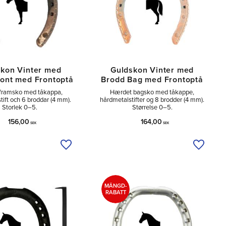
kon Vinter med
Guldskon Vinter med
ront med Frontoptå
Brodd Bag med Frontoptå
framsko med tåkappa,
Hærdet bagsko med tåkappe,
tift och 6 broddar (4 mm).
hårdmetalstifter og 8 brodder (4 mm).
Storlek 0–5.
Størrelse 0–5.
156,00
164,00
SEK
SEK
Tilføj til ønskeliste
Tilføj ti
MÄNGD-
RABATT