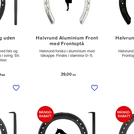
g uden
Halvrund Aluminium Front
Halvrun
med Frontoptå
ed fals og
Halvrund forsko i aluminium med
Halvrund 
i sving. Str.
tåkappe. Findes i størrelse 0–5.
Frontop
lser.
39,00
0
SEK
SEK
Tilføj til ønskeliste
Tilføj til ønskeliste
MÄNGD-
MÄNGD-
RABATT
RABATT