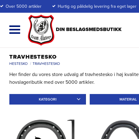
Over 5000 artikler
Hurtig og pålidelig levering fra eget lager
TRAVHESTESKO
HESTESKO
TRAVHESTESKO
Her finder du vores store udvalg af travhestesko i høj kvalitet
hovslageributik med over 5000 artikler.
KATEGORI
MATERIAL
Ridskor
10
Travskor
74
Järn
37
Alu
Specialskor
9
Galoppskor
7
Annat
16