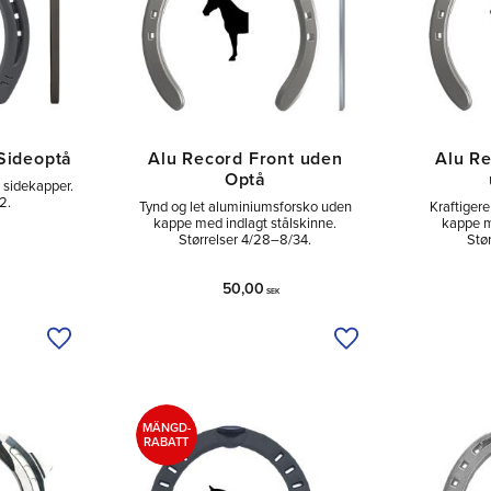
Sideoptå
Alu Record Front uden
Alu Re
Optå
 sidekapper.
2.
Tynd og let aluminiumsforsko uden
Kraftiger
kappe med indlagt stålskinne.
kappe m
Størrelser 4/28–8/34.
Stø
50,00
SEK
Tilføj til ønskeliste
Tilføj til ønskeliste
MÄNGD-
RABATT