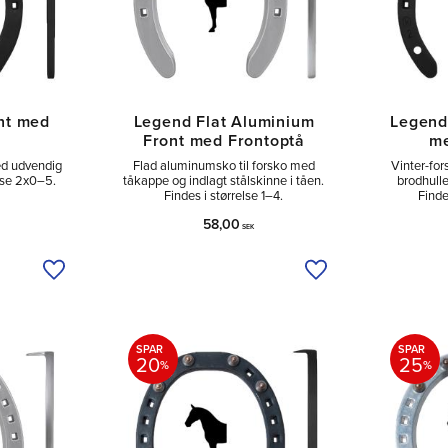
nt med
Legend Flat Aluminium
Legend 
Front med Frontoptå
me
med udvendig
Flad aluminumsko til forsko med
Vinter-for
else 2x0–5.
tåkappe og indlagt stålskinne i tåen.
brodhull
Findes i størrelse 1–4.
Finde
58,00
SEK
Tilføj til ønskeliste
Tilføj til ønskeliste
SPAR
SPAR
20
25
%
%