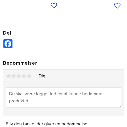
Tilføj til ønskeliste
Tilfø
Del
Facebook
Bedømmelser
Dig
Bliv den første, der giver en bedømmelse.