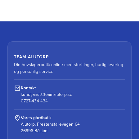
TEAM ALUTORP
Din hovslagerbutik online med stort lager, hurtig levering
og personlig service.
Kontakt
kundtjanst@teamalutorp.se
0727-434 434
Vores gårdbutik
Alutorp, Frestensfällevägen 64
26996 Båstad