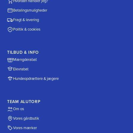
Hvordan handler jeg?
Betalingsmuligheder
Fragt & levering
Politik & cookies
TILBUD & INFO
Mængderabat
Elevrabat
Hundeopdrættere & jægere
TEAM ALUTORP
Om os
Vores gårdbutik
Vores mærker