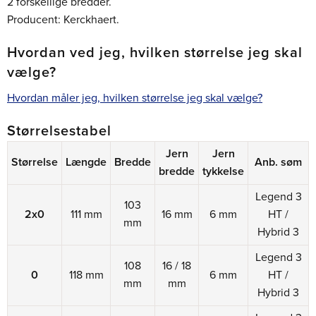
2 forskellige bredder.
Producent: Kerckhaert.
Hvordan ved jeg, hvilken størrelse jeg skal
vælge?
Hvordan måler jeg, hvilken størrelse jeg skal vælge?
Størrelsestabel
Jern
Jern
Størrelse
Længde
Bredde
Anb. søm
bredde
tykkelse
Legend 3
103
2x0
111 mm
16 mm
6 mm
HT /
mm
Hybrid 3
Legend 3
108
16 / 18
0
118 mm
6 mm
HT /
mm
mm
Hybrid 3