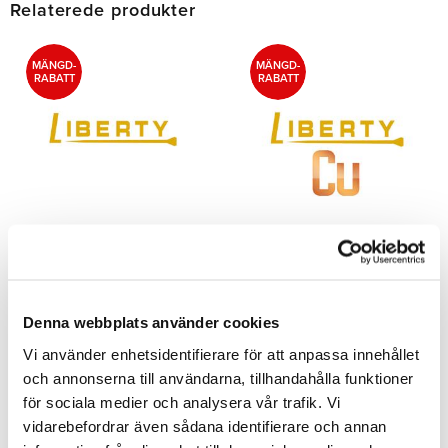
Relaterede produkter
MÄNGD-
MÄNGD-
RABATT
RABATT
Liberty Søm
Liberty Cu Søm
Kerckhaerts søm af den højeste
CU er en helt ny søm, der er
kvalitet, der findes. Sælges i
beklædt med antimikrobielt
æske eller i hel kasse.
kobber. Sømmen eliminerer alle
mikroorganismer, der kommer ind
Denna webbplats använder cookies
i hovvæggen gennem
sømhullerne.
Vi använder enhetsidentifierare för att anpassa innehållet
och annonserna till användarna, tillhandahålla funktioner
134,00
176,00
SEK
SEK
för sociala medier och analysera vår trafik. Vi
vidarebefordrar även sådana identifierare och annan