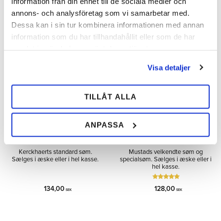
information från din enhet till de sociala medier och
annons- och analysföretag som vi samarbetar med.
Tilføj til ønskeliste
Tilfø
Dessa kan i sin tur kombinera informationen med annan
information som du har tillhandahållit eller som de har
samlat in när du har använt deras tjänster.
MÄNGD-
MÄNGD-
RABATT
RABATT
Visa detaljer
TILLÅT ALLA
ANPASSA
Maddox Søm
Mustad Søm
Kerckhaerts standard søm.
Mustads velkendte søm og
Sælges i æske eller i hel kasse.
specialsøm. Sælges i æske eller i
hel kasse.
134,00
128,00
SEK
SEK