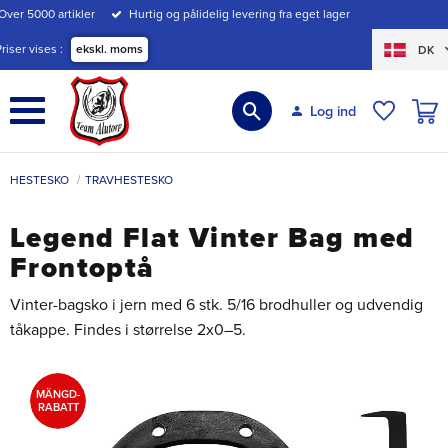
Over 5000 artikler
Hurtig og pålidelig levering fra eget lager
Menu
Priser vises
ekskl. moms
DK
INDK
Log ind
ØNSKE
HESTESKO
TRAVHESTESKO
Legend Flat Vinter Bag med
Frontoptå
Vinter-bagsko i jern med 6 stk. 5/16 brodhuller og udvendig
tåkappe. Findes i størrelse 2x0–5.
MÄNGD-
RABATT