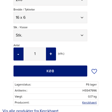
Bredde / Tykkelse
Stk. / Kasse
Antal
-
+
stk.
Tilføj til øns
KØB
Lagerstatus
På lager
Artikelnr.
H5547996
Vægt
0,17 kg
Producent
Kerckhaert
Vis alle produkter fra Kerckhaert