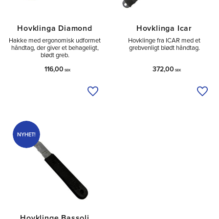
Hovklinga Diamond
Hovklinga Icar
Hakke med ergonomisk udformet
Hovklinge fra ICAR med et
håndtag, der giver et behageligt,
grebvenligt blødt håndtag.
blødt greb.
116,00
372,00
SEK
SEK
Tilføj til ønskeliste
Tilfø
NYHET!
Hovklinge Bassoli