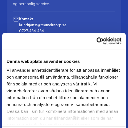
og personlig service.
Kontakt
kundtjanst@teamalutorp.se
0727-434 434
Vores gårdbutik
Alutorp, Frestensfällevägen 64
26996 Båstad
Denna webbplats använder cookies
Vi använder enhetsidentifierare för att anpassa innehållet
Åbningstider
och annonserna till användarna, tillhandahålla funktioner
Mandag–torsdag: 07–16
för sociala medier och analysera vår trafik. Vi
Fredag / dag før helligdag: 07–15
vidarebefordrar även sådana identifierare och annan
information från din enhet till de sociala medier och
annons- och analysföretag som vi samarbetar med.
Dessa kan i sin tur kombinera informationen med annan
KUNDESERVICE
information som du har tillhandahållit eller som de har
Kundeservice
samlat in när du har använt deras tjänster.