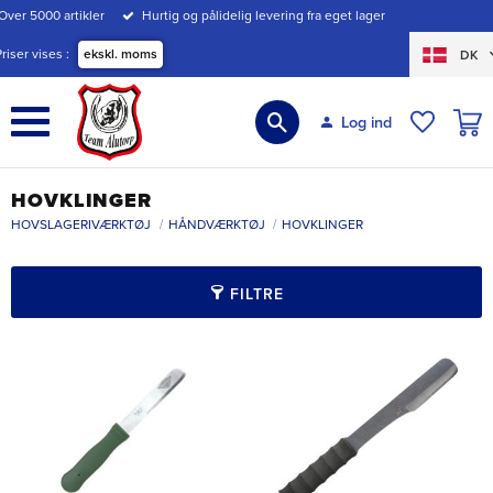
Over 5000 artikler
Hurtig og pålidelig levering fra eget lager
Menu
Priser vises
ekskl. moms
DK
INDK
Log ind
ØNSKE
HOVKLINGER
HOVSLAGERIVÆRKTØJ
HÅNDVÆRKTØJ
HOVKLINGER
FILTRE