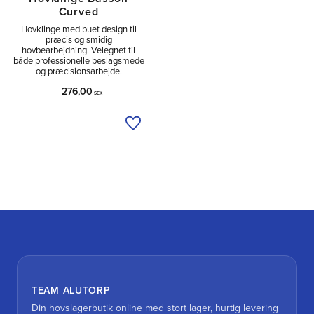
Curved
Hovklinge med buet design til
præcis og smidig
hovbearbejdning. Velegnet til
både professionelle beslagsmede
og præcisionsarbejde.
276,00
SEK
Tilføj til ønskeliste
TEAM ALUTORP
Din hovslagerbutik online med stort lager, hurtig levering