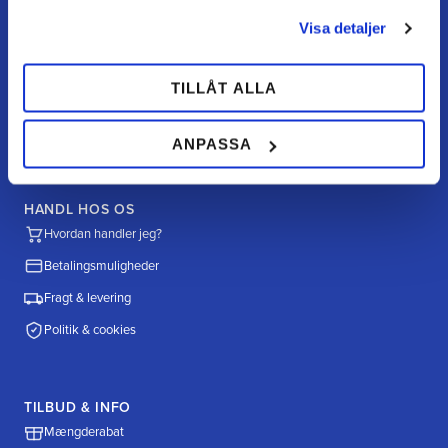
Mine sider
Visa detaljer
FAQ
Returnering / fortryd køb
TILLÅT ALLA
Reklamation
Købsvilkår
ANPASSA
HANDL HOS OS
Hvordan handler jeg?
Betalingsmuligheder
Fragt & levering
Politik & cookies
TILBUD & INFO
Mængderabat