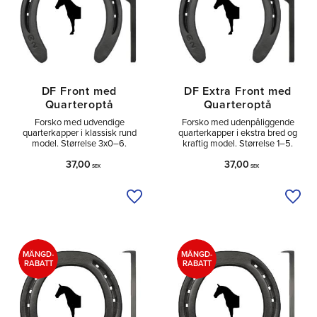
DF Front med
DF Extra Front med
Quarteroptå
Quarteroptå
Forsko med udvendige
Forsko med udenpåliggende
quarterkapper i klassisk rund
quarterkapper i ekstra bred og
model. Størrelse 3x0–6.
kraftig model. Størrelse 1–5.
37,00
37,00
SEK
SEK
Tilføj til ønskeliste
Tilfø
MÄNGD-
MÄNGD-
RABATT
RABATT