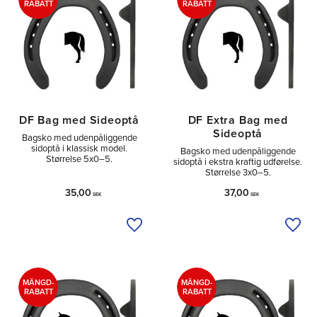
RABATT
RABATT
DF Bag med Sideoptå
DF Extra Bag med
Sideoptå
Bagsko med udenpåliggende
sidoptå i klassisk model.
Bagsko med udenpåliggende
Størrelse 5x0–5.
sidoptå i ekstra kraftig udførelse.
Størrelse 3x0–5.
35,00
37,00
SEK
SEK
Tilføj til ønskeliste
Tilfø
MÄNGD-
MÄNGD-
RABATT
RABATT