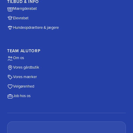
TILBUD & INFO
Mængderabat
Elevrabat
Hundeopdrættere & jægere
TEAM ALUTORP
Om os
Vores gårdbutik
Vores mærker
Velgørenhed
Job hos os