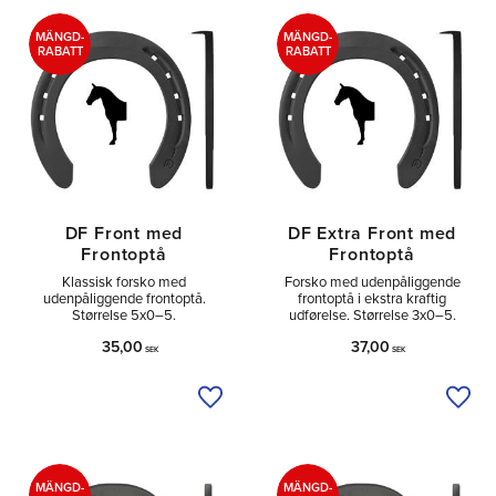
Tå
4
Sido
4
MÄNGD-
MÄNGD-
RABATT
RABATT
DF Front med
DF Extra Front med
Frontoptå
Frontoptå
Klassisk forsko med
Forsko med udenpåliggende
udenpåliggende frontoptå.
frontoptå i ekstra kraftig
Størrelse 5x0–5.
udførelse. Størrelse 3x0–5.
35,00
37,00
SEK
SEK
Tilføj til ønskeliste
Tilfø
MÄNGD-
MÄNGD-