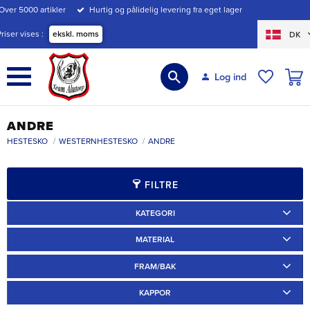
Over 5000 artikler
Hurtig og pålidelig levering fra eget lager
Menu
Priser vises
ekskl. moms
DK
INDK
Log ind
ØNSKE
ANDRE
HESTESKO
WESTERNHESTESKO
ANDRE
FILTRE
KATEGORI
Ridskor
8
MATERIAL
Järn
8
FRAM/BAK
Fram
6
Bak
2
KAPPOR