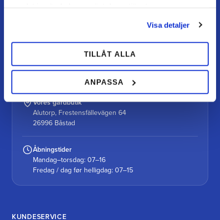
samlat in när du har använt deras tjänster.
TEAM ALUTORP
Din hovslagerbutik online med stort lager, hurtig levering
Visa detaljer
og personlig service.
TILLÅT ALLA
Kontakt
kundtjanst@teamalutorp.se
0727-434 434
ANPASSA
Vores gårdbutik
Alutorp, Frestensfällevägen 64
26996 Båstad
Åbningstider
Mandag–torsdag: 07–16
Fredag / dag før helligdag: 07–15
KUNDESERVICE