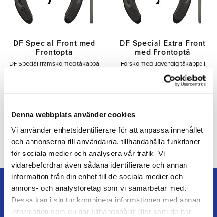
DF Special Front med
DF Special Extra Front
Frontoptå
med Frontoptå
DF Special framsko med tåkappa
Forsko med udvendig tåkappe i
i storlek 5x0–4.
størrelse 3x0–0.
35,00
37,00
SEK
SEK
Tilføj til ønskeliste
Tilfø
Denna webbplats använder cookies
Vi använder enhetsidentifierare för att anpassa innehållet
och annonserna till användarna, tillhandahålla funktioner
för sociala medier och analysera vår trafik. Vi
vidarebefordrar även sådana identifierare och annan
information från din enhet till de sociala medier och
annons- och analysföretag som vi samarbetar med.
Dessa kan i sin tur kombinera informationen med annan
information som du har tillhandahållit eller som de har