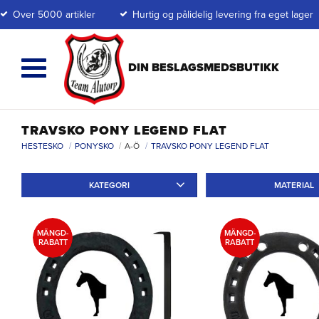
Over 5000 artikler
Hurtig og pålidelig levering fra eget lager
TRAVSKO PONY LEGEND FLAT
HESTESKO
PONYSKO
A-Ö
TRAVSKO PONY LEGEND FLAT
KATEGORI
MATERIAL
Travskor
3
Ponnyskor
3
Järn
3
MÄNGD-
MÄNGD-
RABATT
RABATT