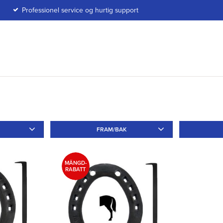
Professionel service og hurtig support
FRAM/BAK
Fram
2
Bak
1
Tå
3
MÄNGD-
RABATT