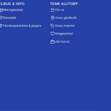
TILBUD & INFO
TEAM ALUTORP
Mængderabat
Om os
Elevrabat
Vores gårdbutik
Hundeopdrættere & jægere
Vores mærker
Velgørenhed
Job hos os