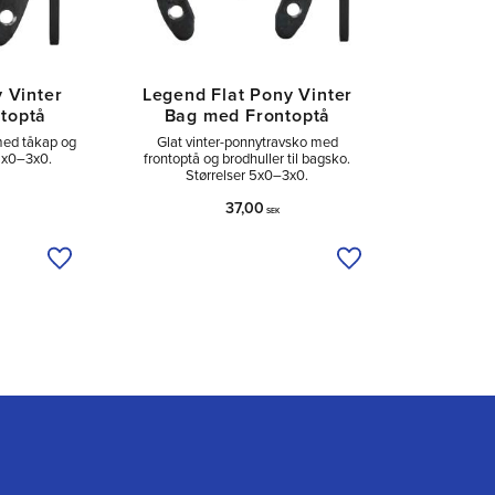
 Vinter
Legend Flat Pony Vinter
toptå
Bag med Frontoptå
med tåkap og
Glat vinter-ponnytravsko med
 5x0–3x0.
frontoptå og brodhuller til bagsko.
Størrelser 5x0–3x0.
37,00
SEK
Tilføj til ønskeliste
Tilføj til ønskeliste