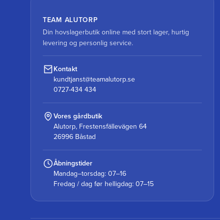
TEAM ALUTORP
Din hovslagerbutik online med stort lager, hurtig
levering og personlig service.
Kontakt
kundtjanst@teamalutorp.se
0727-434 434
Vores gårdbutik
Alutorp, Frestensfällevägen 64
26996 Båstad
Åbningstider
Mandag–torsdag: 07–16
Fredag / dag før helligdag: 07–15