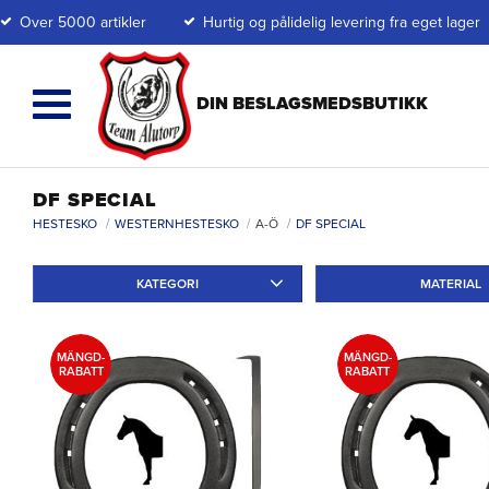
Over 5000 artikler
Hurtig og pålidelig levering fra eget lager
DF SPECIAL
HESTESKO
WESTERNHESTESKO
A-Ö
DF SPECIAL
KATEGORI
MATERIAL
Ridskor
2
Järn
2
MÄNGD-
MÄNGD-
RABATT
RABATT