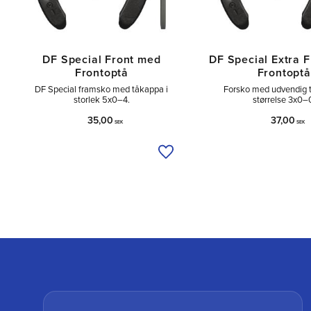
DF Special Front med
DF Special Extra 
Frontoptå
Frontoptå
DF Special framsko med tåkappa i
Forsko med udvendig 
storlek 5x0–4.
størrelse 3x0–
35,00
37,00
SEK
SEK
Tilføj til ønskeliste