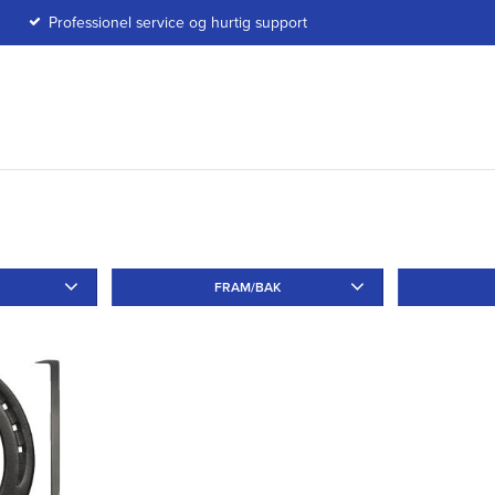
Professionel service og hurtig support
FRAM/BAK
Fram
2
Tå
2