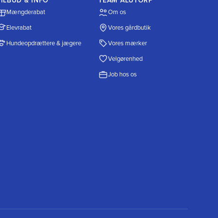
TILBUD & INFO
TEAM ALUTORP
Mængderabat
Om os
Elevrabat
Vores gårdbutik
Hundeopdrættere & jægere
Vores mærker
Velgørenhed
Job hos os