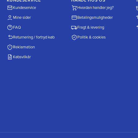
KUNDESERVICE
HANDL HOS OS
Kundeservice
Hvordan handler jeg?
Mine sider
Betalingsmuligheder
FAQ
Fragt & levering
Returnering / fortryd køb
Politik & cookies
Reklamation
Købsvilkår