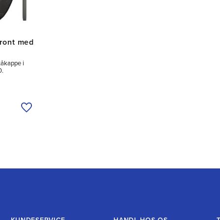
Front med
tåkappe i
0.
Tilføj til ønskeliste