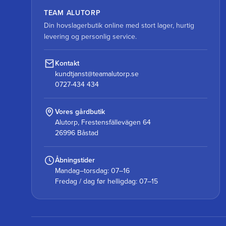
TEAM ALUTORP
Din hovslagerbutik online med stort lager, hurtig
levering og personlig service.
Kontakt
kundtjanst@teamalutorp.se
0727-434 434
Vores gårdbutik
Alutorp, Frestensfällevägen 64
26996 Båstad
Åbningstider
Mandag–torsdag: 07–16
Fredag / dag før helligdag: 07–15