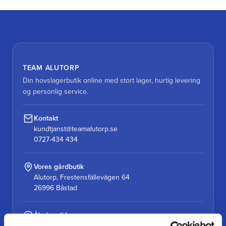
TEAM ALUTORP
Din hovslagerbutik online med stort lager, hurtig levering
og personlig service.
Kontakt
kundtjanst@teamalutorp.se
0727-434 434
Vores gårdbutik
Alutorp, Frestensfällevägen 64
26996 Båstad
Åbningstider
Mandag–torsdag: 07–16