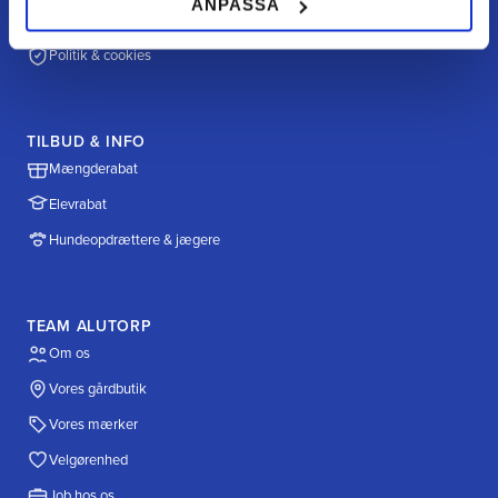
ANPASSA
Fragt & levering
Politik & cookies
TILBUD & INFO
Mængderabat
Elevrabat
Hundeopdrættere & jægere
TEAM ALUTORP
Om os
Vores gårdbutik
Vores mærker
Velgørenhed
Job hos os