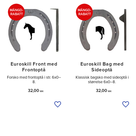
Tå
1
Sido
1
MÄNGD-
MÄNGD-
RABATT
RABATT
Euroskill Front med
Euroskill Bag med
Frontoptå
Sideoptå
Forsko med frontoptå i str. 6x0–
Klassisk bagsko med sideoptå i
8.
størrelse 6x0–8.
32,00
32,00
SEK
SEK
Tilføj til ønskeliste
Tilfø