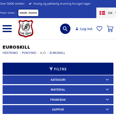
Over 5000 artikler
Hurtig og pålidelig levering fra eget lager
Menu
Priser vises
ekskl. moms
DK
INDK
Log ind
ØNSKE
EUROSKILL
HESTESKO
PONYSKO
A-Ö
EUROSKILL
FILTRE
KATEGORI
Ridskor
2
Ponnyskor
2
MATERIAL
Järn
2
FRAM/BAK
Arbetsskor
2
Fram
1
Bak
1
KAPPOR