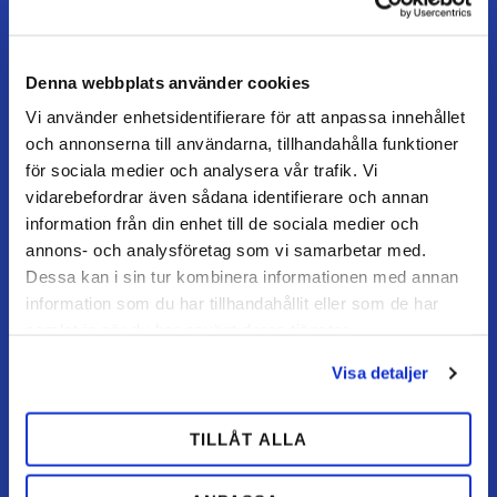
Fredag / dag før helligdag: 07–15
Denna webbplats använder cookies
Vi använder enhetsidentifierare för att anpassa innehållet
KUNDESERVICE
och annonserna till användarna, tillhandahålla funktioner
Kundeservice
för sociala medier och analysera vår trafik. Vi
Mine sider
vidarebefordrar även sådana identifierare och annan
information från din enhet till de sociala medier och
FAQ
annons- och analysföretag som vi samarbetar med.
Returnering / fortryd køb
Dessa kan i sin tur kombinera informationen med annan
Reklamation
information som du har tillhandahållit eller som de har
samlat in när du har använt deras tjänster.
Købsvilkår
Visa detaljer
HANDL HOS OS
TILLÅT ALLA
Hvordan handler jeg?
Betalingsmuligheder