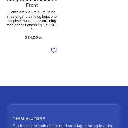
Front
Compromix Aluminium Foran
aflaster gaffelbånd og bøjesener
og giver maksimal overrulning
med dobbelt affasning. Str. 3x0–
4.
284,00
SEK
Tilføj til ønskeliste
TEAM ALUTORP
Din hovslagerbutik online med stort lager, hurtig levering