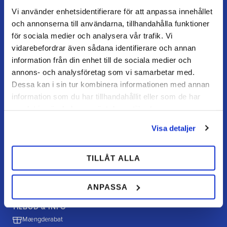
Mine sider
Vi använder enhetsidentifierare för att anpassa innehållet
FAQ
och annonserna till användarna, tillhandahålla funktioner
Returnering / fortryd køb
för sociala medier och analysera vår trafik. Vi
vidarebefordrar även sådana identifierare och annan
Reklamation
information från din enhet till de sociala medier och
Købsvilkår
annons- och analysföretag som vi samarbetar med.
Dessa kan i sin tur kombinera informationen med annan
information som du har tillhandahållit eller som de har
HANDL HOS OS
samlat in när du har använt deras tjänster.
Hvordan handler jeg?
Visa detaljer
Betalingsmuligheder
Fragt & levering
TILLÅT ALLA
Politik & cookies
ANPASSA
TILBUD & INFO
Mængderabat