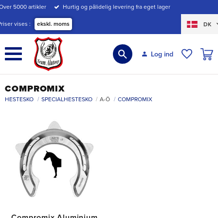
Over 5000 artikler
Hurtig og pålidelig levering fra eget lager
Menu
Priser vises
ekskl. moms
DK
INDK
Log ind
ØNSKE
COMPROMIX
HESTESKO
SPECIALHESTESKO
A-Ö
COMPROMIX
Compromix Aluminium