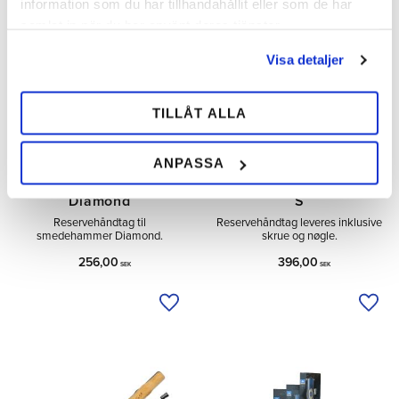
information som du har tillhandahållit eller som de har
samlat in när du har använt deras tjänster.
Visa detaljer
TILLÅT ALLA
ANPASSA
Træhåndtag
Træhåndtag
Smedehammer
Smedehammer Double
Diamond
S
Reservehåndtag til
Reservehåndtag leveres inklusive
smedehammer Diamond.
skrue og nøgle.
256,00
396,00
SEK
SEK
Tilføj til ønskeliste
Tilfø