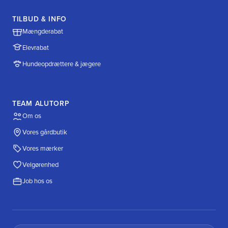
TILBUD & INFO
Mængderabat
Elevrabat
Hundeopdrættere & jægere
TEAM ALUTORP
Om os
Vores gårdbutik
Vores mærker
Velgørenhed
Job hos os