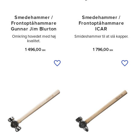
Smedehammer /
Smedehammer /
Frontoptåhammare
Frontoptåhammare
Gunnar Jim Blurton
ICAR
Omkring hovedet med høj
Smideshammer til at slå kapper.
kvalitet.
1 496,00
1 796,00
SEK
SEK
Tilføj til ønskeliste
Tilfø