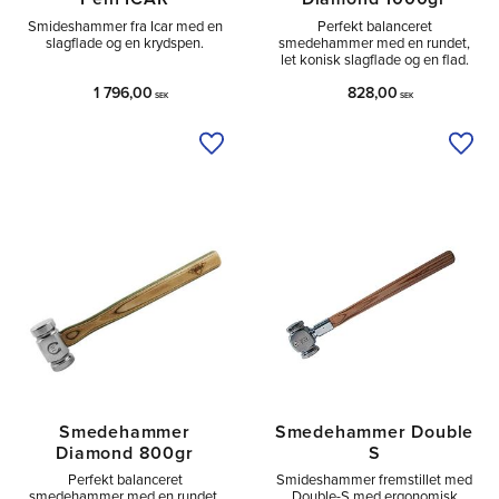
Smideshammer fra Icar med en
Perfekt balanceret
slagflade og en krydspen.
smedehammer med en rundet,
let konisk slagflade og en flad.
1 796,00
828,00
SEK
SEK
Tilføj til ønskeliste
Tilfø
Smedehammer
Smedehammer Double
Diamond 800gr
S
Perfekt balanceret
Smideshammer fremstillet med
smedehammer med en rundet,
Double-S med ergonomisk