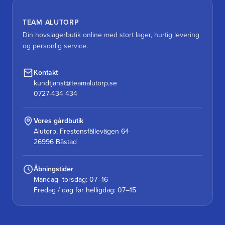
TEAM ALUTORP
Din hovslagerbutik online med stort lager, hurtig levering
og personlig service.
Kontakt
kundtjanst@teamalutorp.se
0727-434 434
Vores gårdbutik
Alutorp, Frestensfällevägen 64
26996 Båstad
Åbningstider
Mandag–torsdag: 07–16
Fredag / dag før helligdag: 07–15