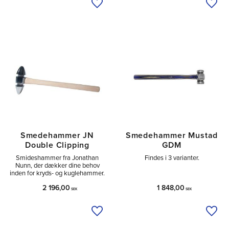
Tilføj til ønskeliste
Tilfø
Smedehammer JN
Smedehammer Mustad
Double Clipping
GDM
Smideshammer fra Jonathan
Findes i 3 varianter.
Nunn, der dækker dine behov
inden for kryds- og kuglehammer.
2 196,00
1 848,00
SEK
SEK
Tilføj til ønskeliste
Tilfø