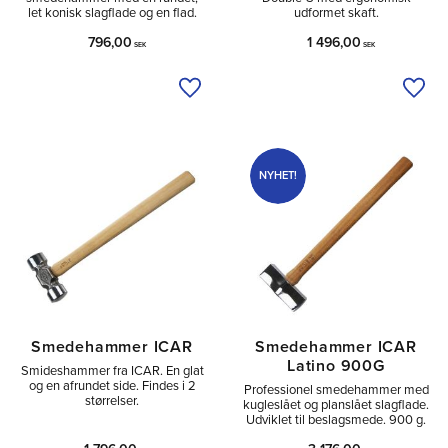
let konisk slagflade og en flad.
udformet skaft.
796,00
1 496,00
SEK
SEK
Tilføj til ønskeliste
Tilfø
NYHET!
Smedehammer ICAR
Smedehammer ICAR
Latino 900G
Smideshammer fra ICAR. En glat
og en afrundet side. Findes i 2
Professionel smedehammer med
størrelser.
kugleslået og planslået slagflade.
Udviklet til beslagsmede. 900 g.