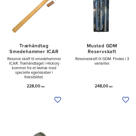
Træhåndtag
Mustad GDM
Smedehammer ICAR
Reservskaft
Reserve skaft til smedehammer
Reserveskaft til GDM. Findes i 3
ICAR. Træhåndtaget i Hickory
varianter.
kommer fra et løvtræ med
specielle egenskaber i
fleksibilitet.
228,00
248,00
SEK
SEK
Tilføj til ønskeliste
Tilfø