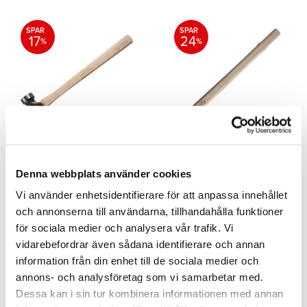
SPAR
SPAR
17
24
%
%
Smedehammer Steven
Træhåndtag
Beane
Smedehammer Andrea
Denna webbplats använder cookies
Ridolfo
Smideshammer fra Steven Beane
med en glat og en afrundet side.
Vi använder enhetsidentifierare för att anpassa innehållet
Reservehåndtag til
Findes i 3 størrelser.
smedehammeren Andrea Ridolfo.
och annonserna till användarna, tillhandahålla funktioner
1 996,00
248,00
för sociala medier och analysera vår trafik. Vi
2 396,00
328,00
SEK
SEK
SEK
SEK
vidarebefordrar även sådana identifierare och annan
information från din enhet till de sociala medier och
Tilføj til ønskeliste
Tilfø
annons- och analysföretag som vi samarbetar med.
Dessa kan i sin tur kombinera informationen med annan