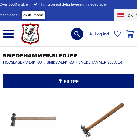
Over 5000 artikler
Hurtig og pålidelig levering fra eget lager
Menu
Priser vises
ekskl. moms
DK
INDK
Log ind
ØNSKE
SMEDEHAMMER-SLEDJER
HOVSLAGERIVÆRKTØJ
SMIDSVÆRKTØJ
SMEDEHAMMER-SLEDJER
FILTRE