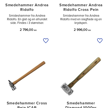
Smedehammer Andrea
Smedehammer Andrea
Ridolfo
Ridolfo Cross Pein
Smideshammer fra Andrea
Smideshammer fra Andrea
Ridolfo. En glat og en afrundet
Ridolfo med en slagflade og en
side. Findes i 3 størrelser.
krydspen.
2 796,00
2 996,00
SEK
SEK
Tilføj til ønskeliste
Tilfø
Smedehammer Cross
Smedehammer
Pein ICAR
Diamond 1000gr