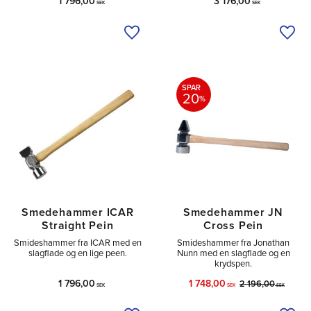
1 796,00
3 176,00
SEK
SEK
Tilføj til ønskeliste
Tilfø
SPAR
20
%
Smedehammer ICAR
Smedehammer JN
Straight Pein
Cross Pein
Smideshammer fra ICAR med en
Smideshammer fra Jonathan
slagflade og en lige peen.
Nunn med en slagflade og en
krydspen.
1 796,00
1 748,00
2 196,00
SEK
SEK
SEK