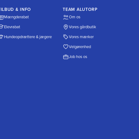
TILBUD & INFO
TEAM ALUTORP
Mængderabat
Om os
Elevrabat
Vores gårdbutik
Hundeopdrættere & jægere
Vores mærker
Velgørenhed
Job hos os