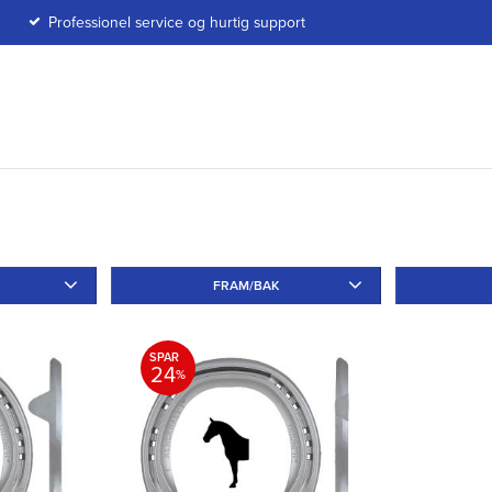
Professionel service og hurtig support
FRAM/BAK
Fram
3
Sido
1
SPAR
24
%