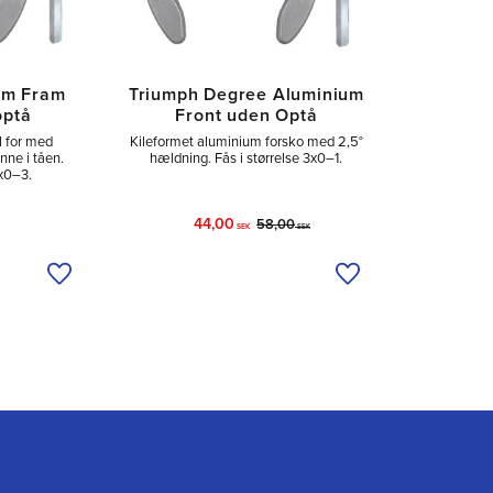
um Fram
Triumph Degree Aluminium
optå
Front uden Optå
l for med
Kileformet aluminium forsko med 2,5°
nne i tåen.
hældning. Fås i størrelse 3x0–1.
3x0–3.
44,00
58,00
SEK
SEK
Tilføj til ønskeliste
Tilføj til ønskeliste