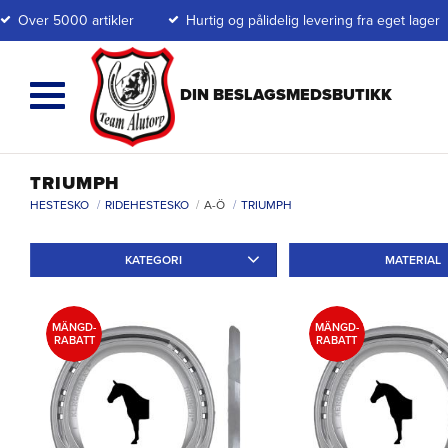
Over 5000 artikler
Hurtig og pålidelig levering fra eget lager
TRIUMPH
HESTESKO
RIDEHESTESKO
A-Ö
TRIUMPH
KATEGORI
MATERIAL
Travskor
3
Galoppskor
3
Aluminium
3
MÄNGD-
MÄNGD-
RABATT
RABATT