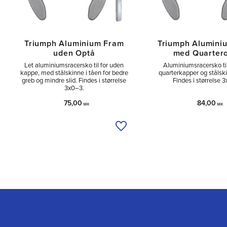
Triumph Aluminium Fram
Triumph Alumini
uden Optå
med Quarter
Let aluminiumsracersko til for uden
Aluminiumsracersko ti
kappe, med stålskinne i tåen for bedre
quarterkapper og stålski
greb og mindre slid. Findes i størrelse
Findes i størrelse 
3x0–3.
75,00
84,00
SEK
SEK
Tilføj til ønskeliste