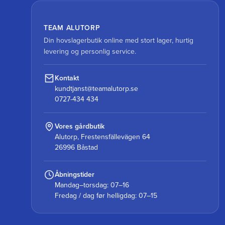
TEAM ALUTORP
Din hovslagerbutik online med stort lager, hurtig
levering og personlig service.
Kontakt
kundtjanst@teamalutorp.se
0727-434 434
Vores gårdbutik
Alutorp, Frestensfällevägen 64
26996 Båstad
Åbningstider
Mandag–torsdag: 07–16
Fredag / dag før helligdag: 07–15