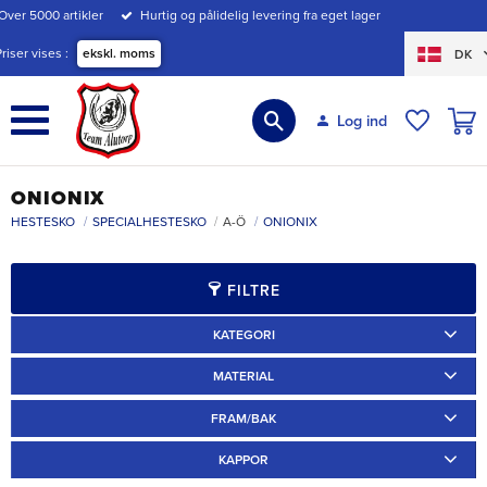
Over 5000 artikler
Hurtig og pålidelig levering fra eget lager
Menu
Priser vises
ekskl. moms
DK
INDK
Log ind
ØNSKE
ONIONIX
HESTESKO
SPECIALHESTESKO
A-Ö
ONIONIX
FILTRE
KATEGORI
Specialskor
2
MATERIAL
Aluminium
2
FRAM/BAK
Fram
1
Bak
1
KAPPOR