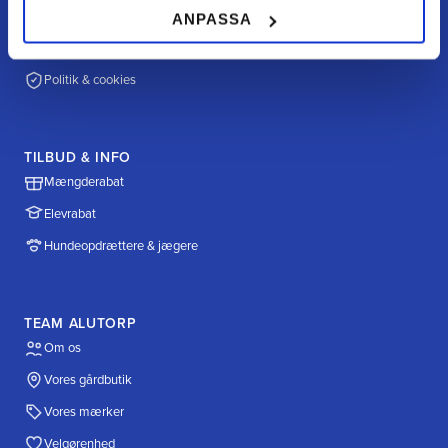
Betalingsmuligheder
ANPASSA
Fragt & levering
Politik & cookies
TILBUD & INFO
Mængderabat
Elevrabat
Hundeopdrættere & jægere
TEAM ALUTORP
Om os
Vores gårdbutik
Vores mærker
Velgørenhed