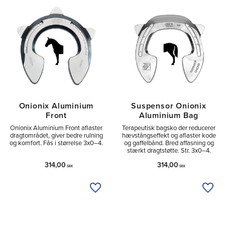
Tå
1
Sido
2
Onionix Aluminium
Suspensor Onionix
Front
Aluminium Bag
Onionix Aluminium Front aflaster
Terapeutisk bagsko der reducerer
dragtområdet, giver bedre rulning
hævstångseffekt og aflaster kode
og komfort. Fås i størrelse 3x0–4.
og gaffelbånd. Bred affasning og
stærkt dragtstøtte. Str. 3x0–4.
314,00
314,00
SEK
SEK
Tilføj til ønskeliste
Tilfø