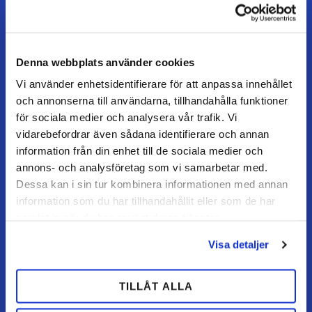
Åbningstider
Mandag–torsdag: 07–16
Fredag / dag før helligdag: 07–15
Denna webbplats använder cookies
Vi använder enhetsidentifierare för att anpassa innehållet
och annonserna till användarna, tillhandahålla funktioner
KUNDESERVICE
för sociala medier och analysera vår trafik. Vi
Kundeservice
vidarebefordrar även sådana identifierare och annan
Mine sider
information från din enhet till de sociala medier och
FAQ
annons- och analysföretag som vi samarbetar med.
Dessa kan i sin tur kombinera informationen med annan
Returnering / fortryd køb
information som du har tillhandahållit eller som de har
Reklamation
samlat in när du har använt deras tjänster.
Købsvilkår
Visa detaljer
HANDL HOS OS
TILLÅT ALLA
Hvordan handler jeg?