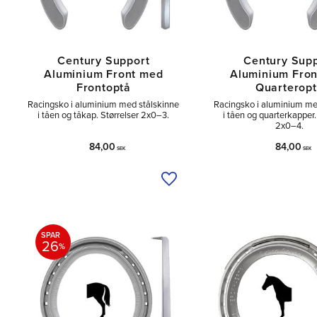
Century Support
Century Sup
Aluminium Front med
Aluminium Fro
Frontoptå
Quarterop
Racingsko i aluminium med stålskinne
Racingsko i aluminium me
i tåen og tåkap. Størrelser 2x0–3.
i tåen og quarterkapper.
2x0–4.
84,00
84,00
SEK
SEK
Tilføj til ønskeliste
SPAR
26
%