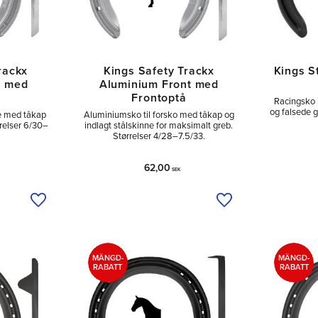
rackx
Kings Safety Trackx
Kings S
g med
Aluminium Front med
Frontoptå
Racingsko i
og falsede g
e med tåkap
Aluminiumsko til forsko med tåkap og
rrelser 6/30–
indlagt stålskinne for maksimalt greb.
Størrelser 4/28–7.5/33.
62,00
SEK
Tilføj til ønskeliste
Tilføj til ønskeliste
MÄNGD-
MÄNGD-
RABATT
RABATT