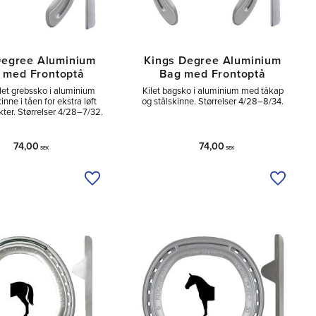
Degree Aluminium
Kings Degree Aluminium
t med Frontoptå
Bag med Frontoptå
let grebssko i aluminium
Kilet bagsko i aluminium med tåkap
nne i tåen for ekstra løft
og stålskinne. Størrelser 4/28–8/34.
kter. Størrelser 4/28–7/32.
74,00
74,00
SEK
SEK
Tilføj til ønskeliste
Tilføj ti