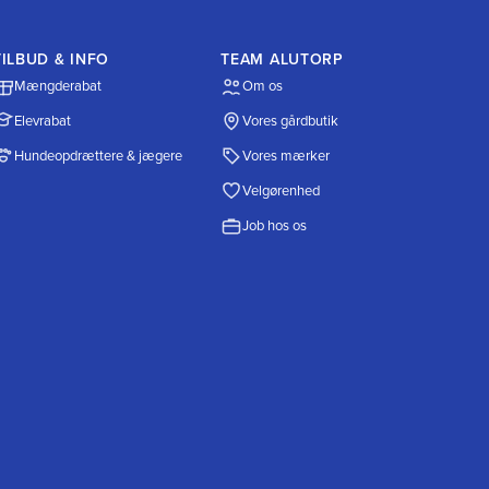
TILBUD & INFO
TEAM ALUTORP
Mængderabat
Om os
Elevrabat
Vores gårdbutik
Hundeopdrættere & jægere
Vores mærker
Velgørenhed
Job hos os