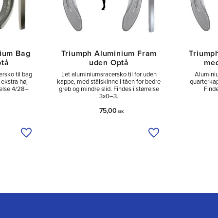
nium Bag
Triumph Aluminium Fram
Triump
ptå
uden Optå
med
rsko til bag
Let aluminiumsracersko til for uden
Aluminiu
ekstra høj
kappe, med stålskinne i tåen for bedre
quarterkap
relse 4/28–
greb og mindre slid. Findes i størrelse
Finde
3x0–3.
75,00
SEK
Tilføj til ønskeliste
Tilføj til ønskeliste