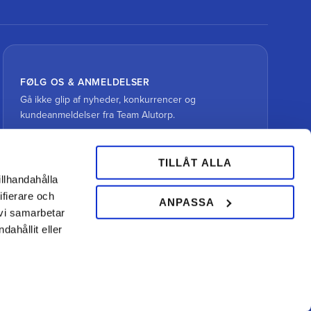
FØLG OS & ANMELDELSER
Gå ikke glip af nyheder, konkurrencer og
kundeanmeldelser fra Team Alutorp.
TILLÅT ALLA
illhandahålla
ifierare och
ANPASSA
 vi samarbetar
ahållit eller
Din hovslagerbutik online