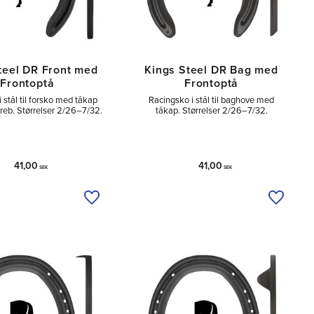
teel DR Front med
Kings Steel DR Bag med
Frontoptå
Frontoptå
 stål til forsko med tåkap
Racingsko i stål til baghove med
reb. Størrelser 2/26–7/32.
tåkap. Størrelser 2/26–7/32.
41,00
41,00
SEK
SEK
Tilføj til ønskeliste
Tilføj ti