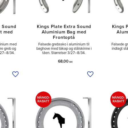
a Sound
Kings Plate Extra Sound
Kings 
nt med
Aluminium Bag med
Alum
Frontoptå
minium med
Falsede grebssko i aluminium til
Falsede g
dre greb og
baghove med tåkap og stålskinne i
indlagt stå
3/27–8/34.
tåen. Størrelser 3/27–8/34.
68,00
SEK
Tilføj til ønskeliste
Tilføj til ønskeliste
MÄNGD-
MÄNGD-
RABATT
RABATT