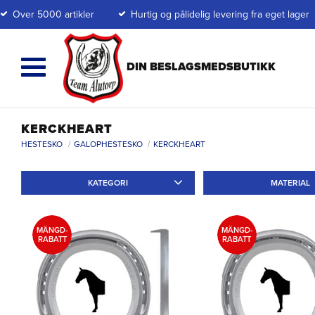
Over 5000 artikler
Hurtig og pålidelig levering fra eget lager
KERCKHEART
HESTESKO
GALOPHESTESKO
KERCKHEART
KATEGORI
MATERIAL
Ridskor
3
Travskor
22
Järn
7
Al
MÄNGD-
MÄNGD-
RABATT
RABATT
Galoppsko
20
r