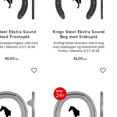
teel Ekstra Sound
Kings Steel Ekstra Sound
med Frontoptå
Bag med Sideoptå
sad bagracingsko i stål med
Kraftigt falsat racersko i stål til bag
ås i størrelse 3/27–8/34.
med sidekapper og maksimalt greb.
Findes i størrelse 3/27–8/34.
40,00
42,00
SEK
SEK
Tilføj til ønskeliste
Tilføj ti
SPAR
24
%