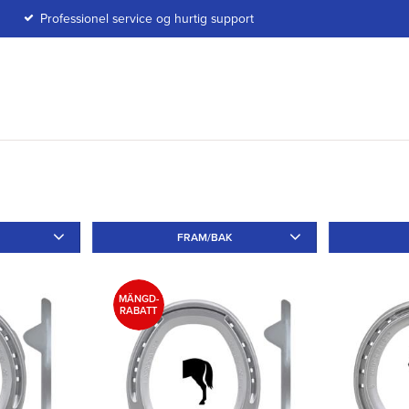
Professionel service og hurtig support
FRAM/BAK
uminium
18
Fram
13
Bak
12
Tå
15
MÄNGD-
RABATT
Utan
2