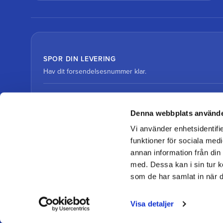
SPOR DIN LEVERING
Hav dit forsendelsesnummer klar.
Spor pakke med DHL
Denna webbplats använde
Vi använder enhetsidentifie
Spor pakke med DSV
funktioner för sociala medi
annan information från din
med. Dessa kan i sin tur k
som de har samlat in när d
© 2026 Team Alutorp
Visa detaljer