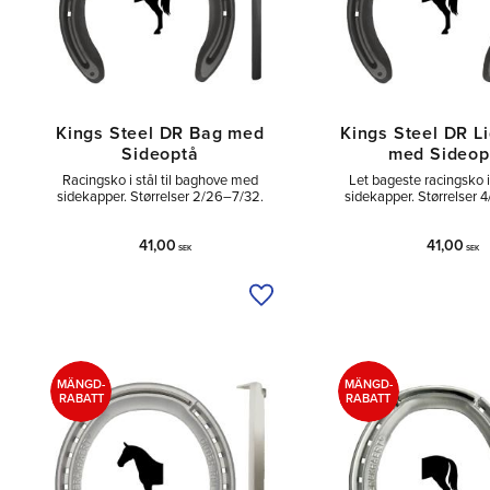
Kings Steel DR Bag med
Kings Steel DR L
Sideoptå
med Sideop
Racingsko i stål til baghove med
Let bageste racingsko 
sidekapper. Størrelser 2/26–7/32.
sidekapper. Størrelser 
41,00
41,00
SEK
SEK
Tilføj til ønskeliste
MÄNGD-
MÄNGD-
RABATT
RABATT