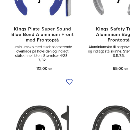
Kings Plate Super Sound
Kings Safety T
Blue Bond Aluminium Front
Aluminium Ba
med Frontoptå
Frontoptå
luminiumsko med stødabsorberende
Aluminiumsko til baghov
overflade på hovsiden og indlagt
og indlagt stålskinne. Stø
stålskinne i tåen. Størrelser 4/28–
8.5/35.
7/32.
112,00
65,00
SEK
SEK
Tilføj til ønskeliste