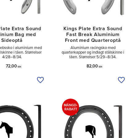
Plate Extra Sound
Kings Plate Extra Sound
inium Bag med
Fast Break Aluminium
Sideoptå
Front med Quarteroptå
rebssko i aluminium med
Aluminium racingsko med
lskinne i tåen. Størrelser
quarterkapper og indlagt stålskinne i
4/28–8/34.
tåen. Størrelser 5/29–8/34.
72,00
82,00
SEK
SEK
Tilføj til ønskeliste
Tilføj ti
MÄNGD-
RABATT