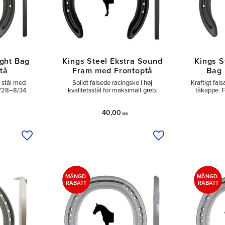
ight Bag
Kings Steel Ekstra Sound
Kings S
tå
Fram med Frontoptå
Bag 
i stål med
Solidt falsede racingsko i høj
Kraftigt fal
4/28–8/34.
kvalitetsstål for maksimalt greb.
tåkappe. F
40,00
SEK
Tilføj til ønskeliste
Tilføj til ønskeliste
MÄNGD-
MÄNGD-
RABATT
RABATT