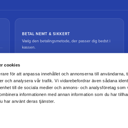
BETAL NEMT & SIKKERT
Vælg den betalingsmetode, der passer dig bedst i
kassen.
r cookies
rare för att anpassa innehållet och annonserna till användarna, t
er och analysera vår trafik. Vi vidarebefordrar även sådana ident
 enhet till de sociala medier och annons- och analysföretag som
ombinera informationen med annan information som du har tillhand
u har använt deras tjänster.