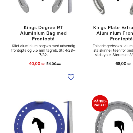
Kings Degree RT
Kings Plate Extr
Aluminium Bag med
Aluminium Fro
Frontoptå
Frontoptå
Kilet aluminium bagsko med udvendig
Falsede grebssko i alu
frontoptå og 5,5 mm tågreb. Str. 4/28–
stålskinne i tåen for be
7/32.
slidstyrke. Størrelser 
40,00
68,00
54,00
SEK
SEK
SEK
Tilføj til ønskeliste
MÄNGD-
RABATT