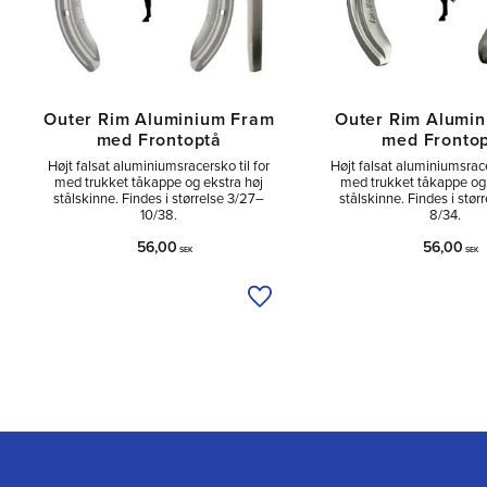
Outer Rim Aluminium Fram
Outer Rim Alumi
med Frontoptå
med Fronto
Højt falsat aluminiumsracersko til for
Højt falsat aluminiumsrace
med trukket tåkappe og ekstra høj
med trukket tåkappe og 
stålskinne. Findes i størrelse 3/27–
stålskinne. Findes i stør
10/38.
8/34.
56,00
56,00
SEK
SEK
Tilføj til ønskeliste