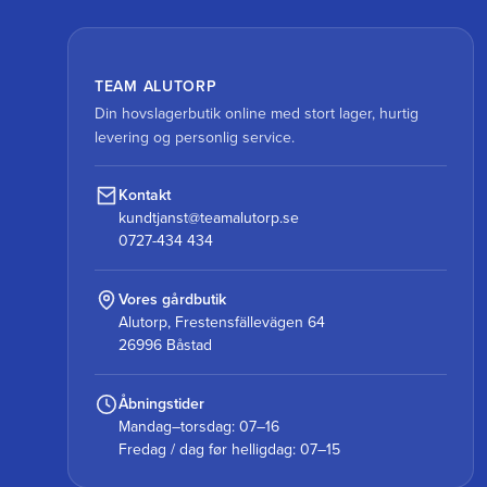
TEAM ALUTORP
Din hovslagerbutik online med stort lager, hurtig
levering og personlig service.
Kontakt
kundtjanst@teamalutorp.se
0727-434 434
Vores gårdbutik
Alutorp, Frestensfällevägen 64
26996 Båstad
Åbningstider
Mandag–torsdag: 07–16
Fredag / dag før helligdag: 07–15