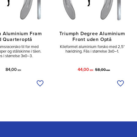
h Aluminium Fram
Triumph Degree Aluminium
 Quarteroptå
Front uden Optå
msracersko til for med
Kileformet aluminium forsko med 2,5°
per og stålskinne i tåen.
hældning. Fås i størrelse 3x0–1.
s i størrelse 3x0–3.
84,00
44,00
58,00
SEK
SEK
SEK
Tilføj til ønskeliste
Tilføj ti