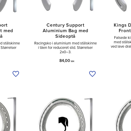
port
Century Support
Kings 
nt med
Aluminium Bag med
Fron
tå
Sideoptå
Falsede ki
med stålski
d stålskinne
Racingsko i aluminium med stålskinne
ved lave dra
 Størrelser
i tåen for reduceret slid. Størrelser
2x0–3.
84,00
SEK
Tilføj til ønskeliste
Tilføj til ønskeliste