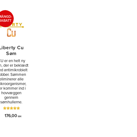
MÄNGD-
RABATT
Liberty Cu
Søm
U er en helt ny
, der er beklædt
d antimikrobielt
obber. Sømmen
eliminerer alle
ikroorganismer,
er kommer ind i
hovvæggen
gennem
sømhullerne.
176,00
SEK