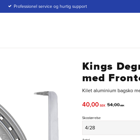
Professionel service og hurtig support
Kings Deg
med Front
Kilet aluminium bagsko me
Nedsat pris:
40,00
Original pris:
54,00
SEK
SEK
Skostørrelse