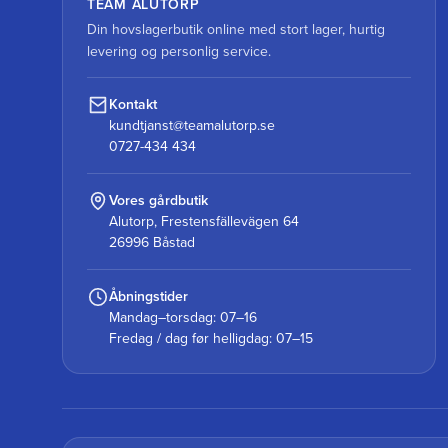
TEAM ALUTORP
Din hovslagerbutik online med stort lager, hurtig
levering og personlig service.
Kontakt
kundtjanst@teamalutorp.se
0727-434 434
Vores gårdbutik
Alutorp, Frestensfällevägen 64
26996 Båstad
Åbningstider
Mandag–torsdag: 07–16
Fredag / dag før helligdag: 07–15