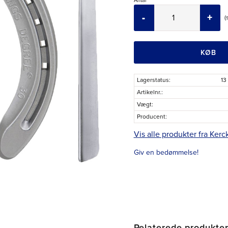
Antal
-
+
KØB
Lagerstatus
13
Artikelnr.
Vægt
Producent
Vis alle produkter fra Kerc
Giv en bedømmelse!
Relaterede produkte