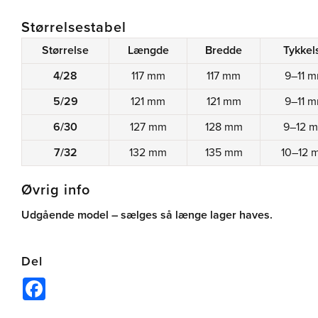
Størrelsestabel
Størrelse
Længde
Bredde
Tykkel
4/28
117 mm
117 mm
9–11 
5/29
121 mm
121 mm
9–11 
6/30
127 mm
128 mm
9–12 
7/32
132 mm
135 mm
10–12 
Øvrig info
Udgående model – sælges så længe lager haves.
Del
Facebook