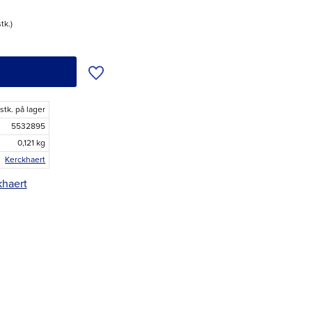
stk.
Tilføj til ønskeliste
 stk. på lager
5532895
0,121 kg
Kerckhaert
khaert
r