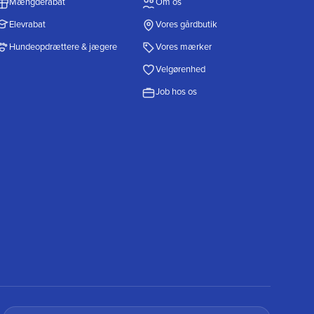
Mængderabat
Om os
Elevrabat
Vores gårdbutik
Hundeopdrættere & jægere
Vores mærker
Velgørenhed
Job hos os