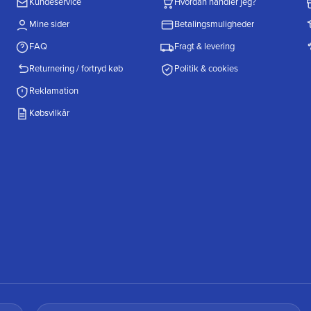
Kundeservice
Hvordan handler jeg?
Mine sider
Betalingsmuligheder
FAQ
Fragt & levering
Returnering / fortryd køb
Politik & cookies
Reklamation
Købsvilkår