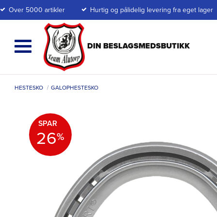
Over 5000 artikler
Hurtig og pålidelig levering fra eget lager
HESTESKO
GALOPHESTESKO
SPAR
26
%