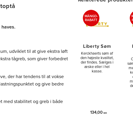
toptå
MÄNGD-
RABATT
 haves.
Liberty Søm
, udviklet til at give ekstra løft
Kerckhaerts søm af
den højeste kvalitet,
kstra tågreb, som giver forbedret
C
der findes. Sælges i
søm
æske eller i hel
me
kasse.
k
ve, der har tendens til at vokse
m
elastningspunktet og give bedre
d
 med stabilitet og greb i både
134,00
SEK