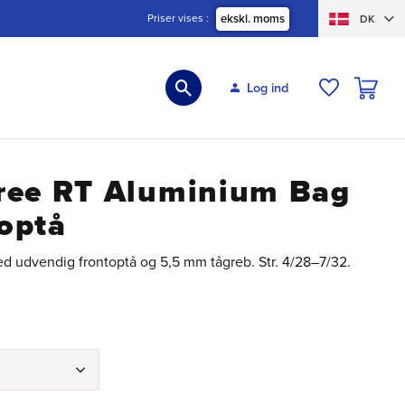
Priser vises
ekskl. moms
DK
INDKØBS
Log ind
ØNSKELIS
ree RT Aluminium Bag
optå
d udvendig frontoptå og 5,5 mm tågreb. Str. 4/28–7/32.