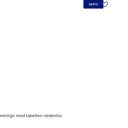
INFO
Tilføj til øn
menlign med tabellen nedenfor.