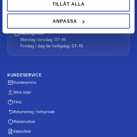
TILLÅT ALLA
Vores gårdbutik
Alutorp, Frestensfällevägen 64
26996 Båstad
ANPASSA
Åbningstider
Mandag–torsdag: 07–16
Fredag / dag før helligdag: 07–15
KUNDESERVICE
Kundeservice
Mine sider
FAQ
Returnering / fortryd køb
Reklamation
Købsvilkår