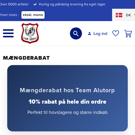
Over 5000 artikler
Hurtig og pålidelig levering fra eget lager
Menu
Priser vises
ekskl. moms
DK
INDK
Log ind
ØNSKE
MÆNGDERABAT
Mængderabat hos Team Alutorp
10% rabat på hele din ordre
Perfekt til hovslagere og større indkøb