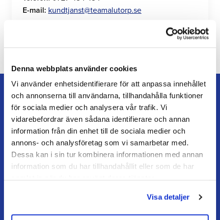
E-mail:
kundtjanst@teamalutorp.se
Denna webbplats använder cookies
Vi använder enhetsidentifierare för att anpassa innehållet
och annonserna till användarna, tillhandahålla funktioner
för sociala medier och analysera vår trafik. Vi
vidarebefordrar även sådana identifierare och annan
TEAM ALUTORP
information från din enhet till de sociala medier och
Din hovslagerbutik online med stort lager, hurtig levering
annons- och analysföretag som vi samarbetar med.
og personlig service.
Dessa kan i sin tur kombinera informationen med annan
information som du har tillhandahållit eller som de har
samlat in när du har använt deras tjänster.
Kontakt
kundtjanst@teamalutorp.se
Visa detaljer
0727-434 434