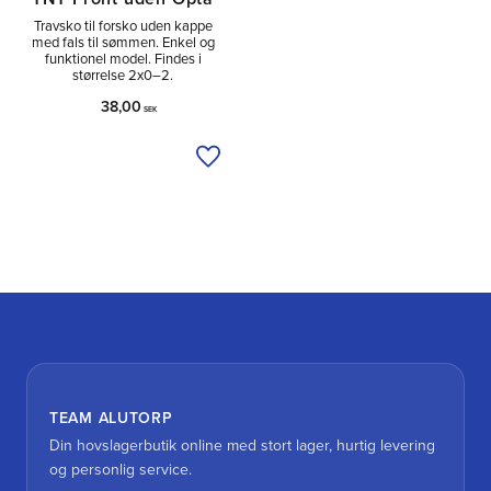
Travsko til forsko uden kappe
med fals til sømmen. Enkel og
funktionel model. Findes i
størrelse 2x0–2.
38,00
SEK
Tilføj til ønskeliste
TEAM ALUTORP
Din hovslagerbutik online med stort lager, hurtig levering
og personlig service.