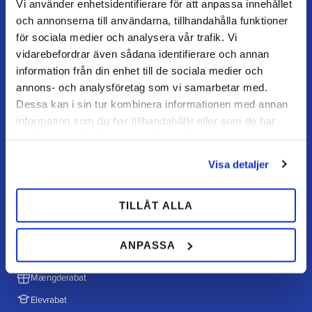
FAQ
Vi använder enhetsidentifierare för att anpassa innehållet
och annonserna till användarna, tillhandahålla funktioner
Returnering / fortryd køb
för sociala medier och analysera vår trafik. Vi
Reklamation
vidarebefordrar även sådana identifierare och annan
Købsvilkår
information från din enhet till de sociala medier och
annons- och analysföretag som vi samarbetar med.
Dessa kan i sin tur kombinera informationen med annan
information som du har tillhandahållit eller som de har
HANDL HOS OS
samlat in när du har använt deras tjänster.
Hvordan handler jeg?
Betalingsmuligheder
Visa detaljer
Fragt & levering
TILLÅT ALLA
Politik & cookies
ANPASSA
TILBUD & INFO
Mængderabat
Elevrabat