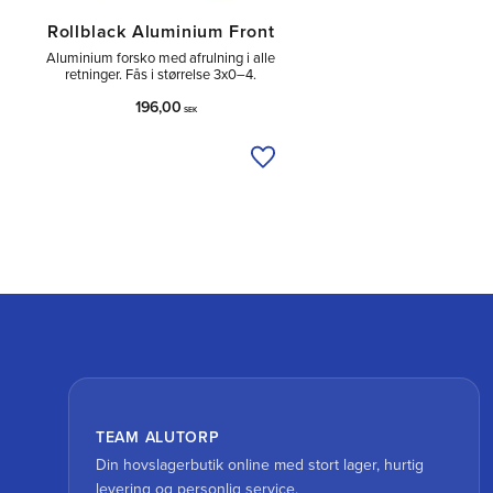
Rollblack Aluminium Front
Aluminium forsko med afrulning i alle
retninger. Fås i størrelse 3x0–4.
196,00
SEK
Tilføj til ønskeliste
TEAM ALUTORP
Din hovslagerbutik online med stort lager, hurtig
levering og personlig service.