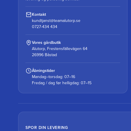
Kontakt
kundtjanst@teamalutorp.se
0727-434 434
Vores gårdbutik
Alutorp, Frestensfällevägen 64
26996 Båstad
Åbningstider
Mandag–torsdag: 07–16
Fredag / dag før helligdag: 07–15
SPOR DIN LEVERING