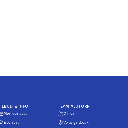
TILBUD & INFO
TEAM ALUTORP
Mængderabat
Om os
Elevrabat
Vores gårdbutik