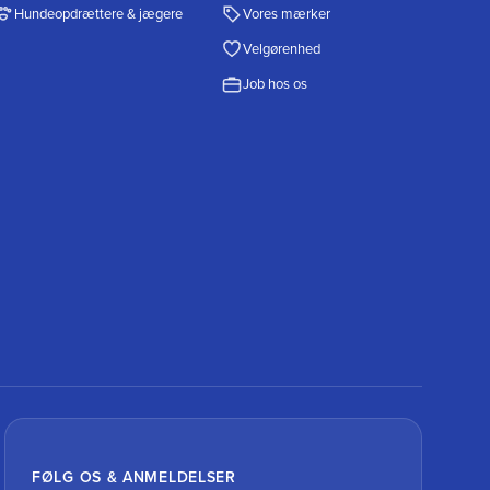
Hundeopdrættere & jægere
Vores mærker
Velgørenhed
Job hos os
FØLG OS & ANMELDELSER