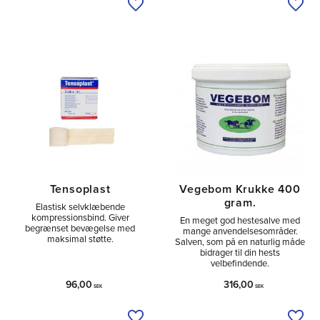
Tilføj til ønskeliste
Tilfø
Tensoplast
Vegebom Krukke 400
gram.
Elastisk selvklæbende
kompressionsbind. Giver
En meget god hestesalve med
begrænset bevægelse med
mange anvendelsesområder.
maksimal støtte.
Salven, som på en naturlig måde
bidrager til din hests
velbefindende.
96,00
316,00
SEK
SEK