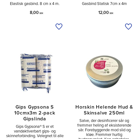
Elastisk gasbind. 8 cm x 4 m.
Gasbind Statisk 7cm x 4m
8,00
12,00
SEK
SEK
Tilføj til ønskeliste
Tilfø
Gips Gypsona S
Horskin Helende Hud &
10cmx3m 2-pack
Skinsalve 250ml
Gipslinda
Salve, der desinficerer sår og
fremmer heling af eksisterende
Gips Gypsona® S er et
sår. Forebyggende mod slid og
vandaktiverbart gips- og
kløe. Fremmer hurtig
skinneforbinding. Velegnet til alle