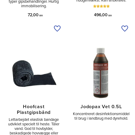
hudgenvækst. Kan anbefales.
typer gipsbehandlinger. Hurtig
immobilisering.
72,00
496,00
SEK
SEK
Tilføj til ønskeliste
Tilfø
Hoofcast
Jodopax Vet 0.5L
Plastgipsbånd
Koncentreret desinfektionsmiddel
til brug i landbrug med dyrehold.
Lettarbejdet elastisk bandage
udviklet specielt til heste. Tåler
vand. God til hovbylder,
beskadigede hovvægge eller