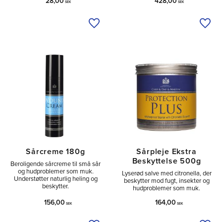
28,00
428,00
SEK
SEK
Tilføj til ønskeliste
Tilfø
Sårcreme 180g
Sårpleje Ekstra
Beskyttelse 500g
Beroligende sårcreme til små sår
og hudproblemer som muk.
Lyserød salve med citronella, der
Understøtter naturlig heling og
beskytter mod fugt, insekter og
beskytter.
hudproblemer som muk.
156,00
164,00
SEK
SEK