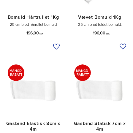
Bomuld Hårtrullet 1Kg
Vævet Bomuld 1Kg
25 cm bred hårrullet bomuld
25 cm bred foldet bomuld.
196,00
196,00
SEK
SEK
Tilføj til ønskeliste
Tilfø
MÄNGD-
MÄNGD-
RABATT
RABATT
Gasbind Elastisk 8cm x
Gasbind Statisk 7cm x
4m
4m