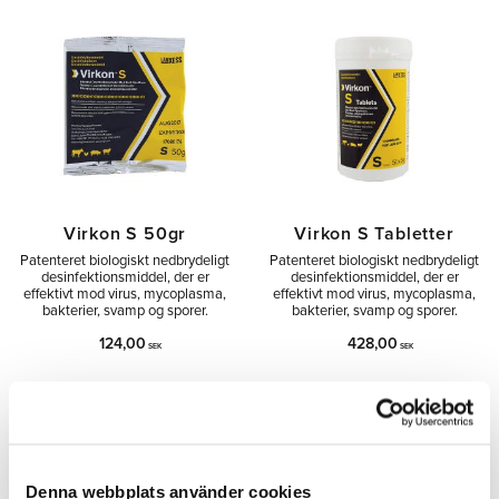
Virkon S 50gr
Virkon S Tabletter
Patenteret biologiskt nedbrydeligt
Patenteret biologiskt nedbrydeligt
desinfektionsmiddel, der er
desinfektionsmiddel, der er
effektivt mod virus, mycoplasma,
effektivt mod virus, mycoplasma,
bakterier, svamp og sporer.
bakterier, svamp og sporer.
124,00
428,00
SEK
SEK
Tilføj til ønskeliste
Tilfø
Denna webbplats använder cookies