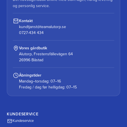
og personlig service.
Kontakt
kundtjanst@teamalutorp.se
0727-434 434
Vores gårdbutik
Alutorp, Frestensfällevägen 64
26996 Båstad
Åbningstider
Mandag–torsdag: 07–16
Fredag / dag før helligdag: 07–15
KUNDESERVICE
Kundeservice