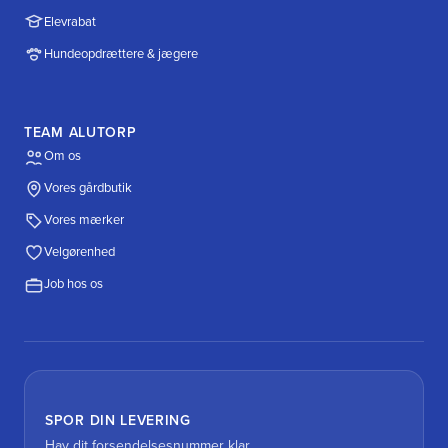
Elevrabat
Hundeopdrættere & jægere
TEAM ALUTORP
Om os
Vores gårdbutik
Vores mærker
Velgørenhed
Job hos os
SPOR DIN LEVERING
Hav dit forsendelsesnummer klar.