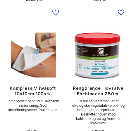
Tilføj til ønskeliste
Tilfø
Kompress Vliwasoft
Rengørende Hovsalve
10x10cm 100stk
Enchinacea 250ml
En finporøs fiberklud til skånsom
En fed salve fremstillet af
sårrensning. God
økologiske vegetabilske olier og
absorberingsevne, fnuller ikke.
berigende naturprodukter.
Beskytter hoven mod
bakterieangreb og fremmer
hovvækst.