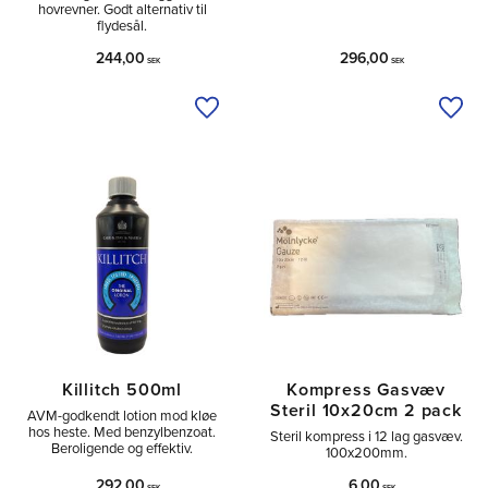
hovrevner. Godt alternativ til
flydesål.
244,00
296,00
SEK
SEK
Tilføj til ønskeliste
Tilfø
Killitch 500ml
Kompress Gasvæv
Steril 10x20cm 2 pack
AVM-godkendt lotion mod kløe
hos heste. Med benzylbenzoat.
Steril kompress i 12 lag gasvæv.
Beroligende og effektiv.
100x200mm.
292,00
6,00
SEK
SEK