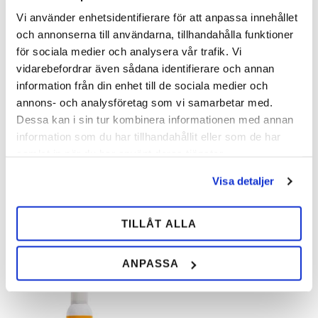
Vi använder enhetsidentifierare för att anpassa innehållet
och annonserna till användarna, tillhandahålla funktioner
för sociala medier och analysera vår trafik. Vi
vidarebefordrar även sådana identifierare och annan
information från din enhet till de sociala medier och
annons- och analysföretag som vi samarbetar med.
Engangshandske
Forbindingssaks
Dessa kan i sin tur kombinera informationen med annan
Tegera
Bandagesaks med stump spids.
information som du har tillhandahållit eller som de har
Høj kvalitet Nitrilhandske med
samlat in när du har använt deras tjänster.
ekstra fingertopgreb. Findes i 4
forskellige størrelser. Uden
pudder.
Visa detaljer
196,00
116,00
SEK
SEK
TILLÅT ALLA
Tilføj til ønskeliste
Tilfø
ANPASSA