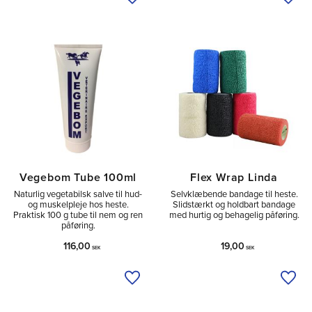
Tilføj til ønskeliste
Tilfø
Vegebom Tube 100ml
Flex Wrap Linda
Naturlig vegetabilsk salve til hud-
Selvklæbende bandage til heste.
og muskelpleje hos heste.
Slidstærkt og holdbart bandage
Praktisk 100 g tube til nem og ren
med hurtig og behagelig påføring.
påføring.
116,00
19,00
SEK
SEK
Tilføj til ønskeliste
Tilfø