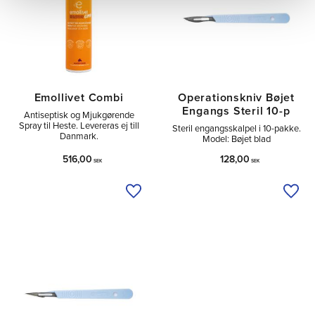
Emollivet Combi
Operationskniv Bøjet
Engangs Steril 10-p
Antiseptisk og Mjukgørende
Spray til Heste. Levereras ej till
Steril engangsskalpel i 10-pakke.
Danmark.
Model: Bøjet blad
516,00
128,00
SEK
SEK
Tilføj til ønskeliste
Tilfø