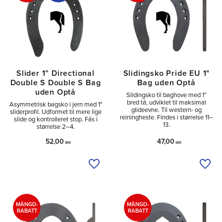
Slider 1” Directional
Slidingsko Pride EU 1"
Double S Double S Bag
Bag uden Optå
uden Optå
Slidingsko til baghove med 1”
bred tå, udviklet til maksimal
Asymmetrisk bagsko i jern med 1"
glideevne. Til western- og
sliderprofil. Udformet til mere lige
reiningheste. Findes i størrelse 11–
slide og kontrolleret stop. Fås i
13.
størrelse 2–4.
52,00
47,00
SEK
SEK
Tilføj til ønskeliste
Tilfø
MÄNGD-
MÄNGD-
RABATT
RABATT