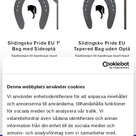
Slidingsko Pride EU 1"
Slidingsko Pride EU
Bag med Sideoptå
Tapered Bag uden Optå
Slidingsko til baghove med
Slidingsko til baghove med bred
sidokapper for stabilitet og
tå og tilspidset form for
glideevne i stop. Til
kontrolleret glid. Til heste under
western/reining. Findes i størrelse
uddannelse. Findes i str. 11–13.
11–12.
47,00
48,00
SEK
SEK
Denna webbplats använder cookies
Vi använder enhetsidentifierare för att anpassa innehållet
Tilføj til ønskeliste
Tilfø
och annonserna till användarna, tillhandahålla funktioner
för sociala medier och analysera vår trafik. Vi
vidarebefordrar även sådana identifierare och annan
information från din enhet till de sociala medier och
annons- och analysföretag som vi samarbetar med.