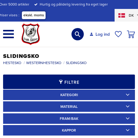
Over 5000 artikler
Hurtig og pålidelig levering fra eget lager
Menu
Priser vises
ekskl. moms
DK
INDK
Log ind
ØNSKE
SLIDINGSKO
HESTESKO
WESTERNHESTESKO
SLIDINGSKO
FILTRE
KATEGORI
Westernskor
8
MATERIAL
Järn
8
FRAM/BAK
Bak
8
KAPPOR