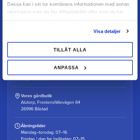
Dessa kan i sin tur kombinera informationen med annan
information som du har tillhandahållit eller som de har
samlat in när du har använt deras tjänster.
Visa detaljer
TEAM ALUTORP
Din hovslagerbutik online med stort lager, hurtig levering
og personlig service.
TILLÅT ALLA
Kontakt
ANPASSA
kundtjanst@teamalutorp.se
0727-434 434
Vores gårdbutik
Alutorp, Frestensfällevägen 64
26996 Båstad
Åbningstider
Mandag–torsdag: 07–16
Fredag / dag før helligdag: 07–15