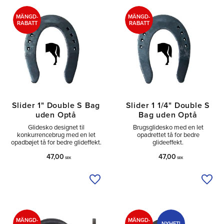
Sido
2
Utan
6
MÄNGD-
MÄNGD-
RABATT
RABATT
Slider 1" Double S Bag
Slider 1 1/4" Double S
uden Optå
Bag uden Optå
Glidesko designet til
Brugsglidesko med en let
konkurrencebrug med en let
opadrettet tå for bedre
opadbøjet tå for bedre glideffekt.
glideeffekt.
47,00
47,00
SEK
SEK
Tilføj til ønskeliste
Tilfø
MÄNGD-
MÄNGD-
NYHET!