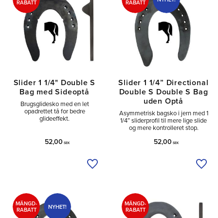
RABATT
RABATT
Slider 1 1/4" Double S
Slider 1 1/4” Directional
Bag med Sideoptå
Double S Double S Bag
uden Optå
Brugsglidesko med en let
opadrettet tå for bedre
Asymmetrisk bagsko i jern med 1
glideeffekt.
1/4” sliderprofil til mere lige slide
og mere kontrolleret stop.
52,00
52,00
SEK
SEK
Tilføj til ønskeliste
Tilfø
MÄNGD-
MÄNGD-
NYHET!
RABATT
RABATT