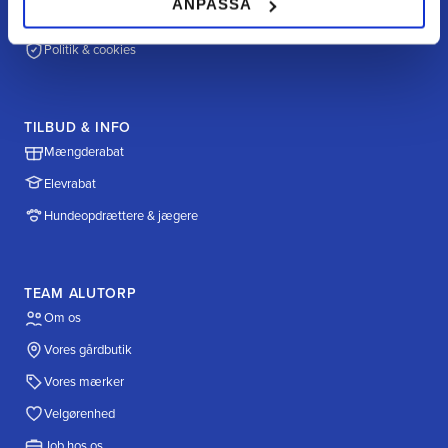
ANPASSA
Fragt & levering
Politik & cookies
TILBUD & INFO
Mængderabat
Elevrabat
Hundeopdrættere & jægere
TEAM ALUTORP
Om os
Vores gårdbutik
Vores mærker
Velgørenhed
Job hos os