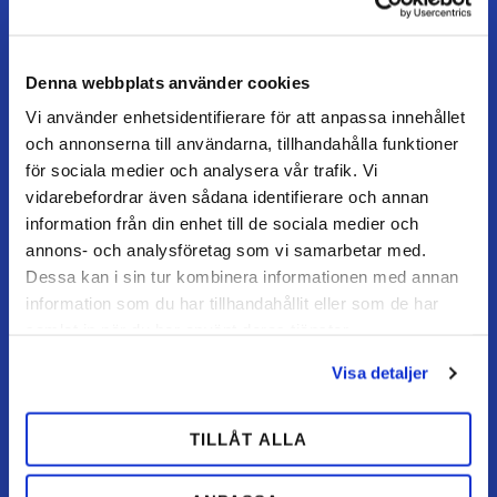
Fredag / dag før helligdag: 07–15
Denna webbplats använder cookies
Vi använder enhetsidentifierare för att anpassa innehållet
KUNDESERVICE
och annonserna till användarna, tillhandahålla funktioner
Kundeservice
för sociala medier och analysera vår trafik. Vi
Mine sider
vidarebefordrar även sådana identifierare och annan
information från din enhet till de sociala medier och
FAQ
annons- och analysföretag som vi samarbetar med.
Returnering / fortryd køb
Dessa kan i sin tur kombinera informationen med annan
Reklamation
information som du har tillhandahållit eller som de har
samlat in när du har använt deras tjänster.
Købsvilkår
Visa detaljer
HANDL HOS OS
TILLÅT ALLA
Hvordan handler jeg?
Betalingsmuligheder