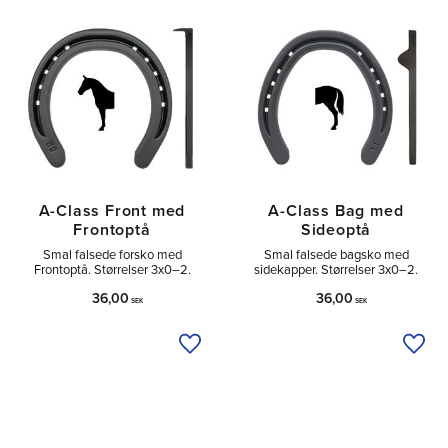
Tå
1
Sido
1
A-Class Front med
A-Class Bag med
Frontoptå
Sideoptå
Smal falsede forsko med
Smal falsede bagsko med
Frontoptå. Størrelser 3x0–2.
sidekapper. Størrelser 3x0–2.
36,00
36,00
SEK
SEK
Tilføj til ønskeliste
Tilfø