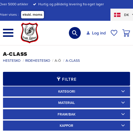
Over 5000 artikler
Hurtig og pålidelig levering fra eget lager
Menu
Priser vises
ekskl. moms
DK
INDK
Log ind
ØNSKE
A-CLASS
HESTESKO
RIDEHESTESKO
A-Ö
A-CLASS
FILTRE
KATEGORI
Ridskor
2
MATERIAL
Järn
2
FRAM/BAK
Fram
1
Bak
1
KAPPOR