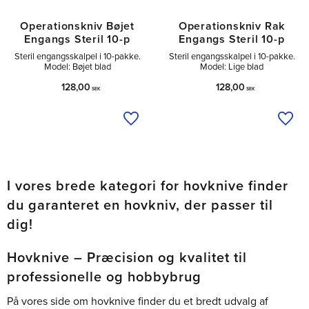
Operationskniv Bøjet
Operationskniv Rak
Engangs Steril 10-p
Engangs Steril 10-p
Steril engangsskalpel i 10-pakke.
Steril engangsskalpel i 10-pakke.
Model: Bøjet blad
Model: Lige blad
128,00
128,00
SEK
SEK
Tilføj til ønskeliste
Tilfø
I vores brede kategori for hovknive finder
du garanteret en hovkniv, der passer til
dig!
Hovknive – Præcision og kvalitet til
professionelle og hobbybrug
På vores side om hovknive finder du et bredt udvalg af