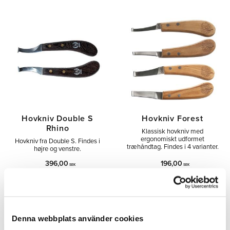
Hovkniv Double S
Hovkniv Forest
Rhino
Klassisk hovkniv med
ergonomiskt udformet
Hovkniv fra Double S. Findes i
træhåndtag. Findes i 4 varianter.
højre og venstre.
396,00
196,00
SEK
SEK
Tilføj til ønskeliste
Tilfø
Denna webbplats använder cookies
SPAR
SPAR