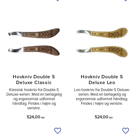
Tilføj til ønskeliste
Tilfø
Hovkniv Double S
Hovkniv Double S
Deluxe Classic
Deluxe Leo
Klassisk hovkniv fra Double S
Leo hovkniv fra Double S Deluxe-
Deluxe-serien. Med en behagelig
serien. Med en behagelig og
og ergonomisk udformet
ergonomisk udformet håndtag.
håndtag. Findes i højre og
Findes i højre og venstre.
venstre.
524,00
524,00
SEK
SEK
Tilføj til ønskeliste
Tilfø