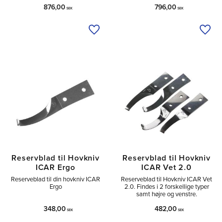
876,00
796,00
SEK
SEK
Tilføj til ønskeliste
Tilfø
Reservblad til Hovkniv
Reservblad til Hovkniv
ICAR Ergo
ICAR Vet 2.0
Reserveblad til din hovkniv ICAR
Reserveblad til Hovkniv ICAR Vet
Ergo
2.0. Findes i 2 forskellige typer
samt højre og venstre.
348,00
482,00
SEK
SEK