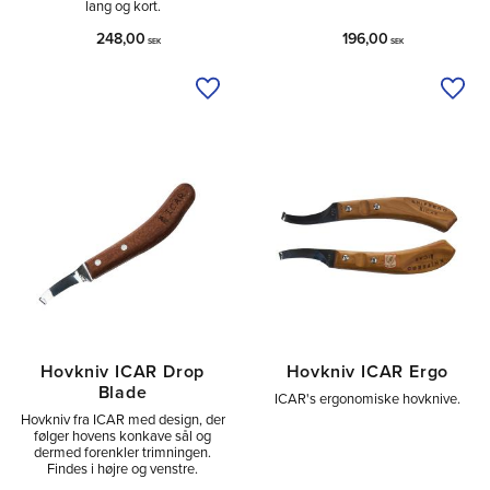
lang og kort.
248,00
196,00
SEK
SEK
Tilføj til ønskeliste
Tilfø
Hovkniv ICAR Drop
Hovkniv ICAR Ergo
Blade
ICAR's ergonomiske hovknive.
Hovkniv fra ICAR med design, der
følger hovens konkave sål og
dermed forenkler trimningen.
Findes i højre og venstre.