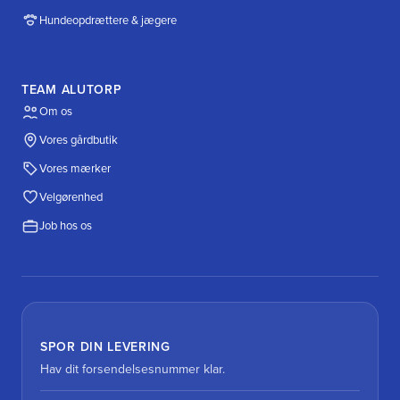
Hundeopdrættere & jægere
TEAM ALUTORP
Om os
Vores gårdbutik
Vores mærker
Velgørenhed
Job hos os
SPOR DIN LEVERING
Hav dit forsendelsesnummer klar.