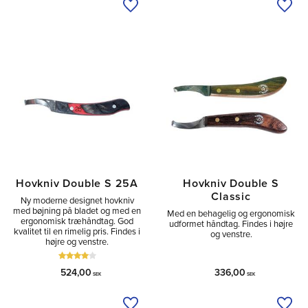
Tilføj til ønskeliste
Tilfø
Hovkniv Double S 25A
Hovkniv Double S
Classic
Ny moderne designet hovkniv
med bøjning på bladet og med en
Med en behagelig og ergonomisk
ergonomisk træhåndtag. God
udformet håndtag. Findes i højre
kvalitet til en rimelig pris. Findes i
og venstre.
højre og venstre.
524,00
336,00
SEK
SEK