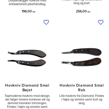
Dobbeltægget hovkniv med
lang og kort.
antibakterielt plasthåndtag.
196,00
256,00
SEK
SEK
Tilføj til ønskeliste
Tilfø
Hovkniv Diamond Smal
Hovkniv Diamond Smal
Bøjet
Rak
Topmoderne hovkniv med design,
Lille hovkniv fra Diamond. Findes
der følger hovens konkave sål og
i højre og venstre samt kort og
dermed forenkler trimningen.
lang.
Findes i højre og venstre samt