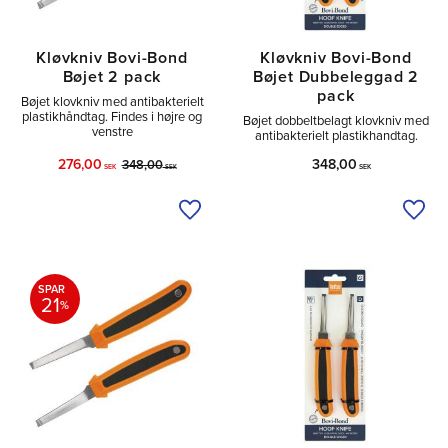
Kløvkniv Bovi-Bond
Kløvkniv Bovi-Bond
Bøjet 2 pack
Bøjet Dubbeleggad 2
pack
Bøjet klovkniv med antibakterielt
plastikhåndtag. Findes i højre og
Bøjet dobbeltbelagt klovkniv med
venstre
antibakterielt plastikhandtag.
276,00
348,00
348,00
SEK
SEK
SEK
Tilføj til ønskeliste
Tilfø
SPAR
21
%