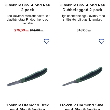
Kløvkniv Bovi-Bond Rak
Kløvkniv Bovi-Bond Rak
2 pack
Dubbeleggad 2 pack
Bred kløvkniv med antibakterielt
Lige dobbeltbelagt klovkniv med
plasthåndtag. Findes i højre og
antibakterielt plastikhandtag
venstre
276,00
348,00
348,00
SEK
SEK
SEK
Tilføj til ønskeliste
Tilfø
Hovkniv Diamond Bred
Hovkniv Diamond Smal
med Plasthåndtag
med Plasthåndtag