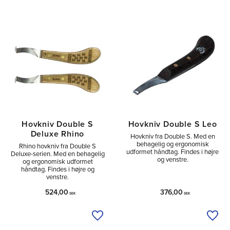
Hovkniv Double S
Hovkniv Double S Leo
Deluxe Rhino
Hovkniv fra Double S. Med en
behagelig og ergonomisk
Rhino hovkniv fra Double S
udformet håndtag. Findes i højre
Deluxe-serien. Med en behagelig
og venstre.
og ergonomisk udformet
håndtag. Findes i højre og
venstre.
524,00
376,00
SEK
SEK
Tilføj til ønskeliste
Tilfø