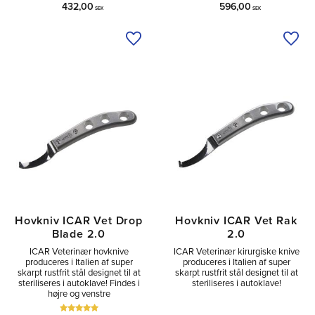
432,00
596,00
SEK
SEK
Tilføj til ønskeliste
Tilfø
Hovkniv ICAR Vet Drop
Hovkniv ICAR Vet Rak
Blade 2.0
2.0
ICAR Veterinær hovknive
ICAR Veterinær kirurgiske knive
produceres i Italien af super
produceres i Italien af super
skarpt rustfrit stål designet til at
skarpt rustfrit stål designet til at
steriliseres i autoklave! Findes i
steriliseres i autoklave!
højre og venstre