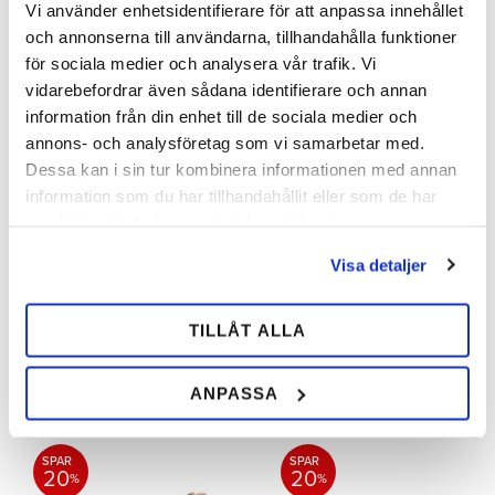
Vi använder enhetsidentifierare för att anpassa innehållet
15
15
%
%
och annonserna till användarna, tillhandahålla funktioner
för sociala medier och analysera vår trafik. Vi
vidarebefordrar även sådana identifierare och annan
information från din enhet till de sociala medier och
annons- och analysföretag som vi samarbetar med.
Dessa kan i sin tur kombinera informationen med annan
Hovkniv Frank Ringel
Hovkniv Frank Ringel
information som du har tillhandahållit eller som de har
Stor
Combo
samlat in när du har använt deras tjänster.
Meget høj kvalitet. Findes i højre
Dobbeltægget med en lidt
og venstre.
kortere æg på den modsatte side.
Visa detaljer
Meget høj kvalitet. Findes i højre
og venstre.
1 696,00
1 696,00
1 996,00
1 996,00
TILLÅT ALLA
SEK
SEK
SEK
SEK
Tilføj til ønskeliste
Tilfø
ANPASSA
SPAR
SPAR
20
20
%
%