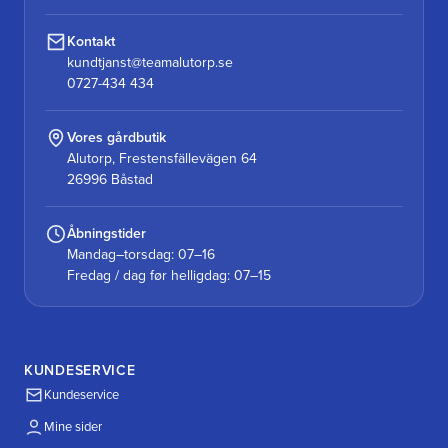
Kontakt
kundtjanst@teamalutorp.se
0727-434 434
Vores gårdbutik
Alutorp, Frestensfällevägen 64
26996 Båstad
Åbningstider
Mandag–torsdag: 07–16
Fredag / dag før helligdag: 07–15
KUNDESERVICE
Kundeservice
Mine sider