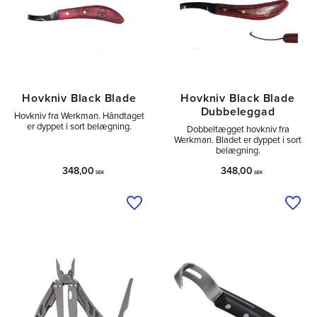
Hovkniv Black Blade
Hovkniv Black Blade
Dubbeleggad
Hovkniv fra Werkman. Håndtaget
er dyppet i sort belægning.
Dobbeltægget hovkniv fra
Werkman. Bladet er dyppet i sort
belægning.
348,00
348,00
SEK
SEK
Tilføj til ønskeliste
Tilfø