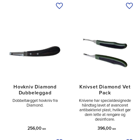
Tilføj til ønskeliste
Tilfø
Hovkniv Diamond
Knivset Diamond Vet
Dubbeleggad
Pack
Dobbeltægget hovkniv fra
Knivene har specialdesignede
Diamond.
håndtag lavet af avanceret
antibakteriel plast, hvilket gør
dem lette at rengøre og
desinficere.
256,00
396,00
SEK
SEK