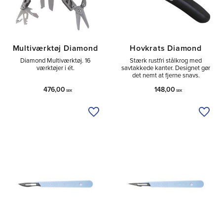
Multiværktøj Diamond
Hovkrats Diamond
Diamond Multiværktøj. 16
Stærk rustfri stålkrog med
værktøjer i ét.
savtakkede kanter. Designet gør
det nemt at fjerne snavs.
476,00
148,00
SEK
SEK
Tilføj til ønskeliste
Tilfø