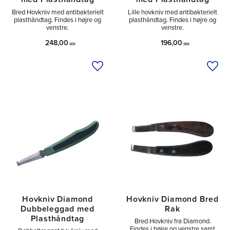
Bred Hovkniv med antibakterielt
Lille hovkniv med antibakterielt
plasthåndtag. Findes i højre og
plasthåndtag. Findes i højre og
venstre.
venstre.
248,00
196,00
SEK
SEK
Tilføj til ønskeliste
Tilfø
Hovkniv Diamond
Hovkniv Diamond Bred
Dubbeleggad med
Rak
Plasthåndtag
Bred Hovkniv fra Diamond.
Findes i højre og venstre samt