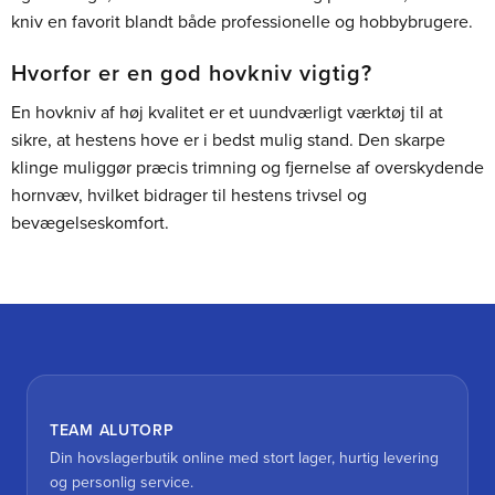
kniv en favorit blandt både professionelle og hobbybrugere.
Hvorfor er en god hovkniv vigtig?
En hovkniv af høj kvalitet er et uundværligt værktøj til at
sikre, at hestens hove er i bedst mulig stand. Den skarpe
klinge muliggør præcis trimning og fjernelse af overskydende
hornvæv, hvilket bidrager til hestens trivsel og
bevægelseskomfort.
TEAM ALUTORP
Din hovslagerbutik online med stort lager, hurtig levering
og personlig service.