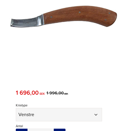
Nedsat pris:
1 696,00
Original pris:
1 996,00
SEK
SEK
Knivtype
Antal