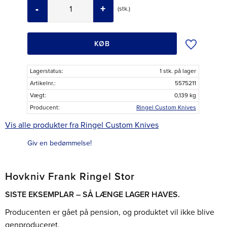
-
+
stk.
Tilføj til øns
KØB
Lagerstatus
1 stk. på lager
Artikelnr.
5575211
Vægt
0,139 kg
Producent
Ringel Custom Knives
Vis alle produkter fra Ringel Custom Knives
Giv en bedømmelse!
Hovkniv Frank Ringel Stor
SISTE EKSEMPLAR – SÅ LÆNGE LAGER HAVES.
Producenten er gået på pension, og produktet vil ikke blive
genproduceret.