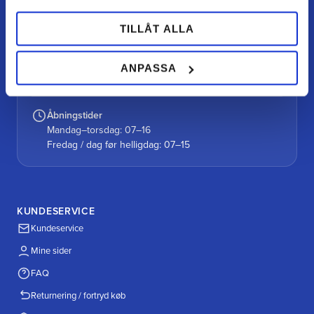
0727-434 434
TILLÅT ALLA
Vores gårdbutik
Alutorp, Frestensfällevägen 64
ANPASSA
26996 Båstad
Åbningstider
Mandag–torsdag: 07–16
Fredag / dag før helligdag: 07–15
KUNDESERVICE
Kundeservice
Mine sider
FAQ
Returnering / fortryd køb