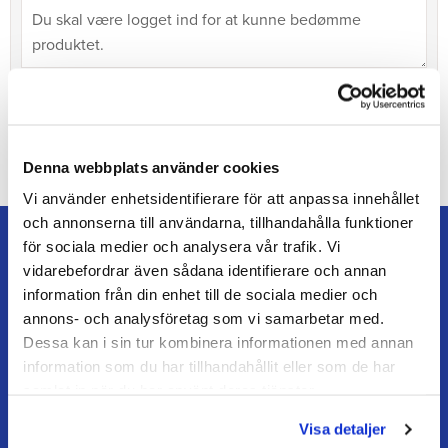
Bliv den første, der giver en bedømmelse.
Denna webbplats använder cookies
Vi använder enhetsidentifierare för att anpassa innehållet
och annonserna till användarna, tillhandahålla funktioner
för sociala medier och analysera vår trafik. Vi
vidarebefordrar även sådana identifierare och annan
information från din enhet till de sociala medier och
annons- och analysföretag som vi samarbetar med.
TEAM ALUTORP
Dessa kan i sin tur kombinera informationen med annan
Din hovslagerbutik online med stort lager, hurtig levering
information som du har tillhandahållit eller som de har
og personlig service.
samlat in när du har använt deras tjänster.
Kontakt
Visa detaljer
kundtjanst@teamalutorp.se