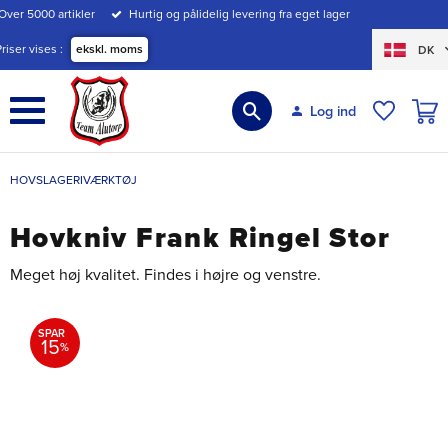
Over 5000 artikler
Hurtig og pålidelig levering fra eget lager
Menu
Priser vises
ekskl. moms
DK
INDK
Log ind
ØNSKE
HOVSLAGERIVÆRKTØJ
Hovkniv Frank Ringel Stor
Meget høj kvalitet. Findes i højre og venstre.
SPAR
15
%