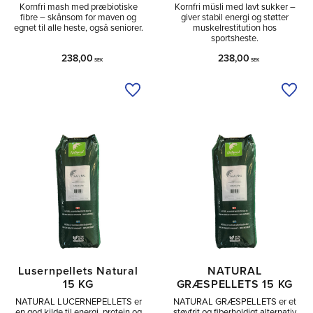
Kornfri mash med præbiotiske
Kornfri müsli med lavt sukker –
fibre – skånsom for maven og
giver stabil energi og støtter
egnet til alle heste, også seniorer.
muskelrestitution hos
sportsheste.
238,00
238,00
SEK
SEK
Tilføj til ønskeliste
Tilfø
Lusernpellets Natural
NATURAL
15 KG
GRÆSPELLETS 15 KG
NATURAL LUCERNEPELLETS er
NATURAL GRÆSPELLETS er et
en god kilde til energi, protein og
støvfrit og fiberholdigt alternativ