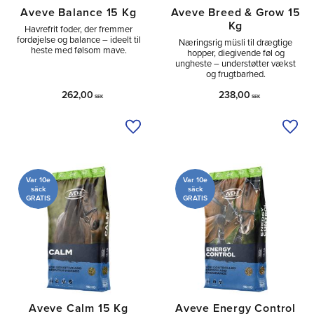
Aveve Balance 15 Kg
Aveve Breed & Grow 15
Kg
Havrefrit foder, der fremmer
fordøjelse og balance – ideelt til
Næringsrig müsli til drægtige
heste med følsom mave.
hopper, diegivende føl og
ungheste – understøtter vækst
og frugtbarhed.
262,00
238,00
SEK
SEK
Tilføj til ønskeliste
Tilfø
Var 10e
Var 10e
säck
säck
GRATIS
GRATIS
Aveve Calm 15 Kg
Aveve Energy Control