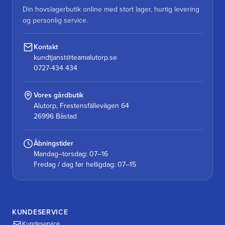
Din hovslagerbutik online med stort lager, hurtig levering
og personlig service.
Kontakt
kundtjanst@teamalutorp.se
0727-434 434
Vores gårdbutik
Alutorp, Frestensfällevägen 64
26996 Båstad
Åbningstider
Mandag–torsdag: 07–16
Fredag / dag før helligdag: 07–15
KUNDESERVICE
Kundeservice