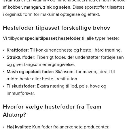
VitaPlus
er en vitamin- og mineralpellets med et højt indhold
af
kobber, mangan, zink og selen
. Disse sporstoffer tilsættes
i organisk form for maksimal optagelse og effekt.
Hestefoder tilpasset forskellige behov
Vi tilbyder
specialtilpasset hestefoder
til alle typer heste:
Kraftfoder:
Til konkurrenceheste og heste i hård træning.
Strukturfoder:
Fiberrigt foder, der understøtter fordøjelsen
og giver langsom energifrigivelse.
Mash og opblødt foder:
Skånsomt for maven, ideelt til
ældre heste eller heste i restitution.
Tilskudsfoder:
Ekstra næring til led, pels, hove og
immunforsvar.
Hvorfor vælge hestefoder fra Team
Alutorp?
Høj kvalitet:
Kun foder fra anerkendte producenter.