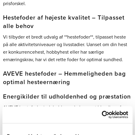
prisforskel.
Hestefoder af højeste kvalitet – Tilpasset
alle behov
Vi tilbyder et bredt udvalg af **hestefoder**, tilpasset heste
på alle aktivitetsniveauer og livsstadier. Uanset om din hest
er konkurrencehest, hobbyhest eller har særlige
ernæringskrav, har vi det rette foder for optimal sundhed.
AVEVE hestefoder – Hemmeligheden bag
optimal hesteernæring
Energikilder til udholdenhed og præstation
AVEVE hestefoder indeholder en balanceret blanding af
langsomme og hurtige energikilder
. Med et højt indhold af
fedt og fibre frigøres energi langsomt, hvilket giver bedre
udholdenhed. Foderet er tilpasset hestens temperament og