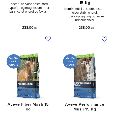
15 Kg
Foder til nervøse heste med
tryptofan og magnesium – for
Kornfri müsli til sportsheste –
balanceret energi og fokus.
giver stabil energi,
muskelopbygning og bedre
udholdenhed.
238,00
238,00
SEK
SEK
Tilføj til ønskeliste
Tilfø
Var 10e
Var 10e
säck
säck
GRATIS
GRATIS
Aveve Fiber Mash 15
Aveve Performance
Kg
Müsli 15 Kg