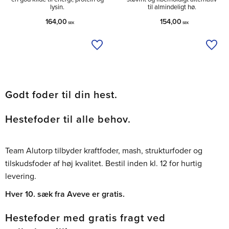
lysin.
til almindeligt hø.
164,00
154,00
SEK
SEK
Tilføj til ønskeliste
Tilfø
Godt foder til din hest.
Hestefoder til alle behov.
Team Alutorp tilbyder kraftfoder, mash, strukturfoder og
tilskudsfoder af høj kvalitet. Bestil inden kl. 12 for hurtig
levering.
Hver 10. sæk fra Aveve er gratis.
Hestefoder med gratis fragt ved