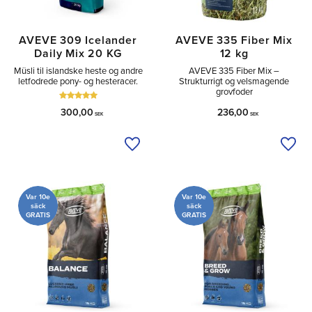
AVEVE 309 Icelander
AVEVE 335 Fiber Mix
Daily Mix 20 KG
12 kg
Müsli til islandske heste og andre
AVEVE 335 Fiber Mix –
letfodrede pony- og hesteracer.
Strukturrigt og velsmagende
grovfoder
300,00
236,00
SEK
SEK
Tilføj til ønskeliste
Tilfø
Var 10e
Var 10e
säck
säck
GRATIS
GRATIS