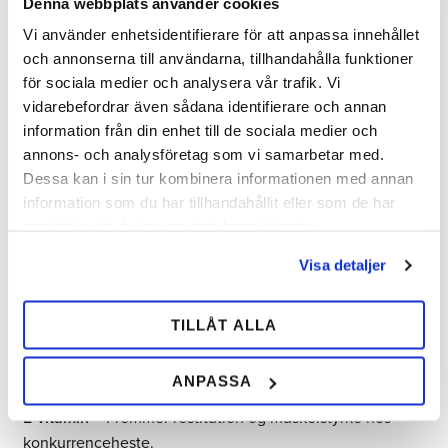
Denna webbplats använder cookies
type af sport eller aktivitet.
Vi använder enhetsidentifierare för att anpassa innehållet
Fibre – Nøglen til god fordøjelse
och annonserna till användarna, tillhandahålla funktioner
för sociala medier och analysera vår trafik. Vi
AVEVE-foder indeholder
lucerne, spelt og cikorierod
, der er
vidarebefordrar även sådana identifierare och annan
rige på fibre og støtter en sund tarmflora. **Cikorierodens
information från din enhet till de sociala medier och
inulin** fungerer præbiotisk og fremmer fordøjelsen, mens
annons- och analysföretag som vi samarbetar med.
spelt forbedrer optagelsen af protein og næringsstoffer.
Dessa kan i sin tur kombinera informationen med annan
information som du har tillhandahållit eller som de har
Vitaminer og mineraler til optimal
samlat in när du har använt deras tjänster.
hestesundhed
Visa detaljer
Vores foder indeholder
organiske og uorganiske vitaminer
og mineraler
i de rette mængder for at støtte hestens
TILLÅT ALLA
udvikling. Eksempler inkluderer:
D-vitamin
– Vigtigt for knoglesundhed og kalkstofskifte.
ANPASSA
A-vitamin
– Støtter syn, immunforsvar og reproduktion.
E-vitamin
– Fremmer restitution og muskelstyrke hos
konkurrenceheste.