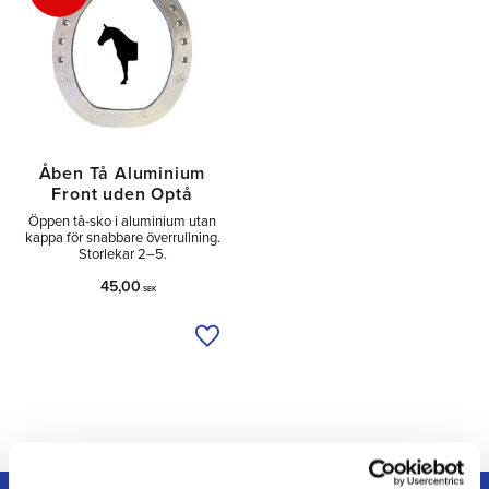
Åben Tå Aluminium
Front uden Optå
Öppen tå-sko i aluminium utan
kappa för snabbare överrullning.
Storlekar 2–5.
45,00
SEK
Tilføj til ønskeliste