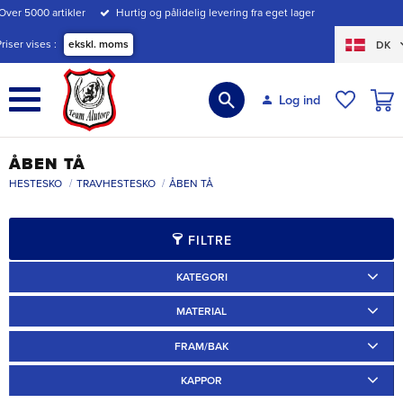
Over 5000 artikler
Hurtig og pålidelig levering fra eget lager
Menu
Priser vises
ekskl. moms
DK
INDK
Log ind
ØNSKE
ÅBEN TÅ
HESTESKO
TRAVHESTESKO
ÅBEN TÅ
FILTRE
KATEGORI
Travskor
2
Specialskor
5
MATERIAL
Annat
1
Järn
2
FRAM/BAK
Fram
5
KAPPOR
Aluminium
2