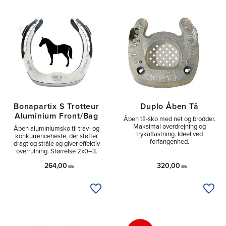
Tå
1
Sido
1
Utan
3
Bonapartix S Trotteur
Duplo Åben Tå
Aluminium Front/Bag
Åben tå-sko med net og brodder.
Maksimal overdrejning og
Åben aluminiumsko til trav- og
trykaflastning. Ideel ved
konkurrenceheste, der støtter
forfangenhed.
dragt og stråle og giver effektiv
overrulning. Størrelse 2x0–3.
264,00
320,00
SEK
SEK
Tilføj til ønskeliste
Tilfø