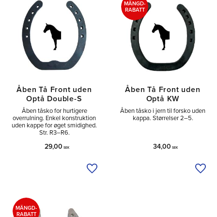
MÄNGD-
RABATT
Åben Tå Front uden
Åben Tå Front uden
Optå Double-S
Optå KW
Åben tåsko for hurtigere
Åben tåsko i jern til forsko uden
overrulning. Enkel konstruktion
kappa. Størrelser 2–5.
uden kappe for øget smidighed.
Str. R3–R6.
29,00
34,00
SEK
SEK
Tilføj til ønskeliste
Tilfø
MÄNGD-
RABATT