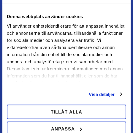
Denna webbplats använder cookies
Vi använder enhetsidentifierare för att anpassa innehållet
TEAM ALUTORP
och annonserna till användarna, tillhandahålla funktioner
Din hovslagerbutik online med stort lager, hurtig levering
för sociala medier och analysera vår trafik. Vi
og personlig service.
vidarebefordrar även sådana identifierare och annan
information från din enhet till de sociala medier och
Kontakt
annons- och analysföretag som vi samarbetar med.
kundtjanst@teamalutorp.se
Dessa kan i sin tur kombinera informationen med annan
0727-434 434
information som du har tillhandahållit eller som de har
samlat in när du har använt deras tjänster.
Vores gårdbutik
Alutorp, Frestensfällevägen 64
Visa detaljer
26996 Båstad
TILLÅT ALLA
Åbningstider
Mandag–torsdag: 07–16
Fredag / dag før helligdag: 07–15
ANPASSA