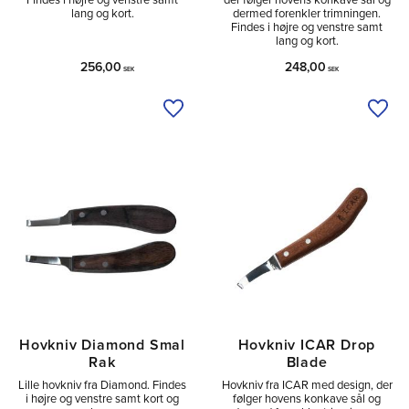
lang og kort.
dermed forenkler trimningen.
Findes i højre og venstre samt
lang og kort.
256,00
248,00
SEK
SEK
Tilføj til ønskeliste
Tilfø
Hovkniv Diamond Smal
Hovkniv ICAR Drop
Rak
Blade
Lille hovkniv fra Diamond. Findes
Hovkniv fra ICAR med design, der
i højre og venstre samt kort og
følger hovens konkave sål og