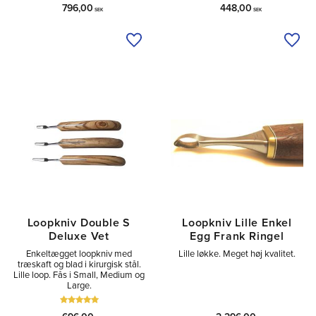
796,00
448,00
SEK
SEK
Tilføj til ønskeliste
Tilfø
Loopkniv Double S
Loopkniv Lille Enkel
Deluxe Vet
Egg Frank Ringel
Enkeltægget loopkniv med
Lille løkke. Meget høj kvalitet.
træskaft og blad i kirurgisk stål.
Lille loop. Fås i Small, Medium og
Large.