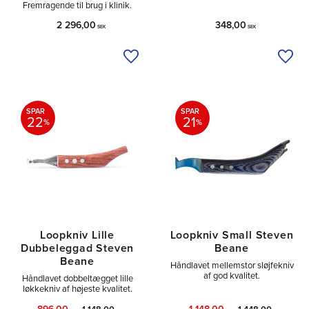
Fremragende til brug i klinik.
2 296,00
348,00
SEK
SEK
Tilføj til ønskeliste
Tilfø
SPAR
SPAR
22
21
%
%
Loopkniv Lille
Loopkniv Small Steven
Dubbeleggad Steven
Beane
Beane
Håndlavet mellemstor sløjfekniv
af god kvalitet.
Håndlavet dobbeltægget lille
løkkekniv af højeste kvalitet.