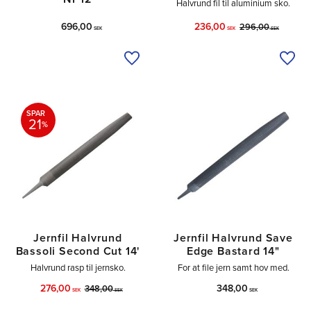
Halvrund fil til aluminium sko.
696,00
236,00
296,00
SEK
SEK
SEK
Tilføj til ønskeliste
Tilfø
SPAR
21
%
Jernfil Halvrund
Jernfil Halvrund Save
Bassoli Second Cut 14'
Edge Bastard 14"
Halvrund rasp til jernsko.
For at file jern samt hov med.
276,00
348,00
348,00
SEK
SEK
SEK