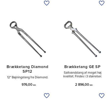
Tilføj til ønskeliste
Tilfø
Brækketang Diamond
Brækketang GE SP
SP12
Saltvandstang af meget høj
kvalitet. Findes i 3 størrelser.
12" Bøjningstang fra Diamond.
976,00
2 896,00
SEK
SEK
Tilføj til ønskeliste
Tilfø