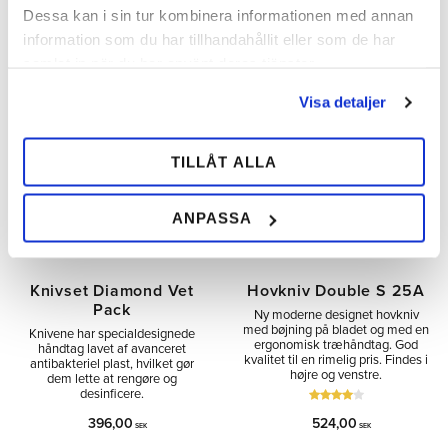
Dessa kan i sin tur kombinera informationen med annan
information som du har tillhandahållit eller som de har
Tilføj til ønskeliste
Tilfø
samlat in när du har använt deras tjänster.
Visa detaljer
TILLÅT ALLA
ANPASSA
Knivset Diamond Vet
Hovkniv Double S 25A
Pack
Ny moderne designet hovkniv
med bøjning på bladet og med en
Knivene har specialdesignede
ergonomisk træhåndtag. God
håndtag lavet af avanceret
kvalitet til en rimelig pris. Findes i
antibakteriel plast, hvilket gør
højre og venstre.
dem lette at rengøre og
desinficere.
396,00
524,00
SEK
SEK