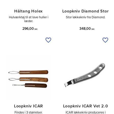
Håltang Holex
Loopkniv Diamond Stor
Hulværktøj til at lave huller i
Stor løkkekniv fra Diamond.
læder.
296,00
348,00
SEK
SEK
Tilføj til ønskeliste
Tilfø
Loopkniv ICAR
Loopkniv ICAR Vet 2.0
Findes i 3 størrelser.
ICAR løkkekniv produceres i