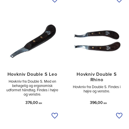
Tilføj til ønskeliste
Tilfø
Hovkniv Double S Leo
Hovkniv Double S
Rhino
Hovkniv fra Double S. Med en
behagelig og ergonomisk
Hovkniv fra Double S. Findes i
udformet håndtag. Findes i højre
højre og venstre.
og venstre.
376,00
396,00
SEK
SEK
Tilføj til ønskeliste
Tilfø