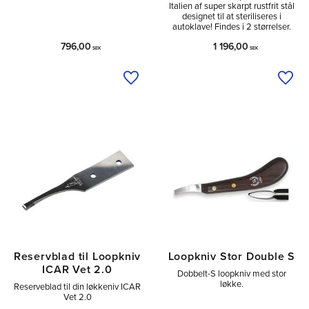
Italien af super skarpt rustfrit stål
designet til at steriliseres i
autoklave! Findes i 2 størrelser.
796,00
1 196,00
SEK
SEK
Tilføj til ønskeliste
Tilfø
Reservblad til Loopkniv
Loopkniv Stor Double S
ICAR Vet 2.0
Dobbelt-S loopkniv med stor
løkke.
Reserveblad til din løkkeniv ICAR
Vet 2.0