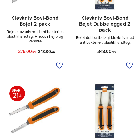
Kløvkniv Bovi-Bond
Kløvkniv Bovi-Bond
Bøjet 2 pack
Bøjet Dubbeleggad 2
pack
Bøjet klovkniv med antibakterielt
plastikhåndtag. Findes i højre og
Bøjet dobbeltbelagt klovkniv med
venstre
antibakterielt plastikhandtag.
276,00
348,00
348,00
SEK
SEK
SEK
Tilføj til ønskeliste
Tilfø
SPAR
21
%