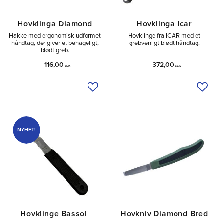
Hovklinga Diamond
Hovklinga Icar
Hakke med ergonomisk udformet
Hovklinge fra ICAR med et
håndtag, der giver et behageligt,
grebvenligt blødt håndtag.
blødt greb.
116,00
372,00
SEK
SEK
Tilføj til ønskeliste
Tilfø
NYHET!
Hovklinge Bassoli
Hovkniv Diamond Bred