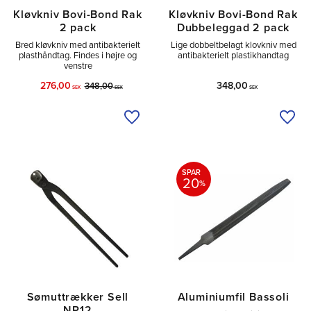
Kløvkniv Bovi-Bond Rak
Kløvkniv Bovi-Bond Rak
2 pack
Dubbeleggad 2 pack
Bred kløvkniv med antibakterielt
Lige dobbeltbelagt klovkniv med
plasthåndtag. Findes i højre og
antibakterielt plastikhandtag
venstre
276,00
348,00
348,00
SEK
SEK
SEK
Tilføj til ønskeliste
Tilfø
SPAR
20
%
Sømuttrækker Sell
Aluminiumfil Bassoli
NP12