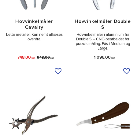
Hovvinkelmåler
Hovvinkelmåler Double
Cavalry
S
Lette metaller. Kan nemt aflæses
Hovvinkelmåler i aluminium fra
ovenfra.
Double S – CNC-bearbejdet for
præcis måling. Fås i Medium og
Large.
748,00
1 096,00
948,00
SEK
SEK
SEK
Tilføj til ønskeliste
Tilfø