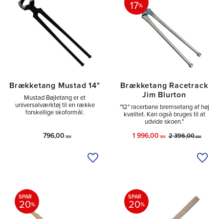
17
%
Brækketang Mustad 14"
Brækketang Racetrack
Jim Blurton
Mustad Bøjletang er et
universalværktøj til en række
"12" racerbane bremsetang af høj
forskellige skoformål.
kvalitet. Kan også bruges til at
udvide skoen."
796,00
1 996,00
2 396,00
SEK
SEK
SEK
Tilføj til ønskeliste
Tilfø
SPAR
SPAR
20
20
%
%