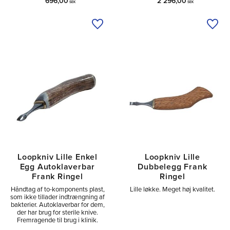
696,00
2 296,00
SEK
SEK
Tilføj til ønskeliste
Tilfø
Loopkniv Lille Enkel
Loopkniv Lille
Egg Autoklaverbar
Dubbelegg Frank
Frank Ringel
Ringel
Håndtag af to-komponents plast,
Lille løkke. Meget høj kvalitet.
som ikke tillader indtrængning af
bakterier. Autoklaverbar for dem,
der har brug for sterile knive.
Fremragende til brug i klinik.