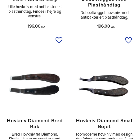
Plasthåndtag
Lille hovkniv med antibakterielt
plasthåndtag. Findes i højre og
Dobbeltægget hovkniv med
venstre.
antibakterielt plasthåndtag.
196,00
196,00
SEK
SEK
Tilføj til ønskeliste
Tilfø
Hovkniv Diamond Bred
Hovkniv Diamond Smal
Rak
Bøjet
Bred Hovkniv fra Diamond.
Topmoderne hovkniv med design,
Findes i højre og venstre samt
der følger hovens konkave sål og