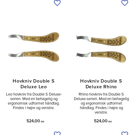
Tilføj til ønskeliste
Tilfø
Hovkniv Double S
Hovkniv Double S
Deluxe Leo
Deluxe Rhino
Leo hovkniv fra Double S Deluxe-
Rhino hovkniv fra Double S
serien. Med en behagelig og
Deluxe-serien. Med en behagelig
ergonomisk udformet håndtag.
og ergonomisk udformet
Findes i højre og venstre.
håndtag. Findes i højre og
venstre.
524,00
524,00
SEK
SEK