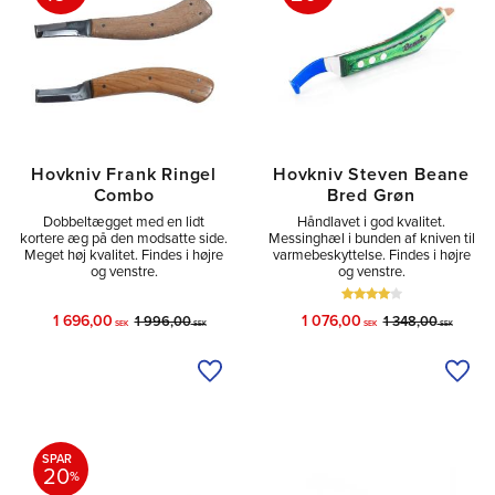
Hovkniv Frank Ringel
Hovkniv Steven Beane
Combo
Bred Grøn
Dobbeltægget med en lidt
Håndlavet i god kvalitet.
kortere æg på den modsatte side.
Messinghæl i bunden af kniven til
Meget høj kvalitet. Findes i højre
varmebeskyttelse. Findes i højre
og venstre.
og venstre.
1 696,00
1 076,00
1 996,00
1 348,00
SEK
SEK
SEK
SEK
Tilføj til ønskeliste
Tilfø
SPAR
20
%