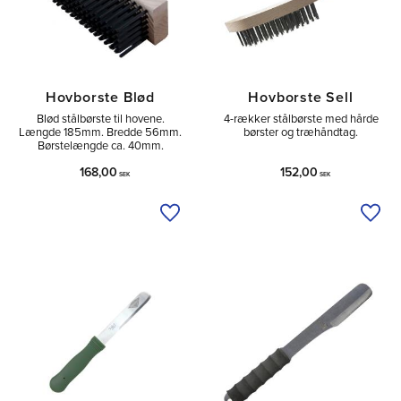
Hovborste Blød
Hovborste Sell
Blød stålbørste til hovene.
4-rækker stålbørste med hårde
Længde 185mm. Bredde 56mm.
børster og træhåndtag.
Børstelængde ca. 40mm.
168,00
152,00
SEK
SEK
Tilføj til ønskeliste
Tilfø