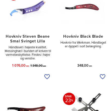
Hovkniv Steven Beane
Hovkniv Black Blade
Smal Svinget Lilla
Hovkniv fra Werkman. Håndtaget
er dyppet i sort belægning.
Håndlavet i højeste kvalitet.
Messinghæl i bunden af kniven til
varmebeskyttelse. Findes i højre
og venstre.
1 076,00
348,00
1 348,00
SEK
SEK
SEK
Tilføj til ønskeliste
Tilfø
SPAR
23
%