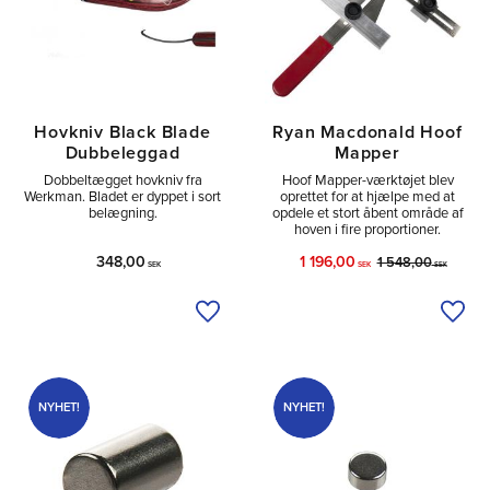
Hovkniv Black Blade
Ryan Macdonald Hoof
Dubbeleggad
Mapper
Dobbeltægget hovkniv fra
Hoof Mapper-værktøjet blev
Werkman. Bladet er dyppet i sort
oprettet for at hjælpe med at
belægning.
opdele et stort åbent område af
hoven i fire proportioner.
348,00
1 196,00
1 548,00
SEK
SEK
SEK
Tilføj til ønskeliste
Tilfø
NYHET!
NYHET!