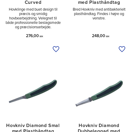
Curved
med Plasthåndtag
Hovklinge med buet design til
Bred Hovkniv med antibakterielt
præcis og smidig
plasthåndtag. Findes i højre og
hovbearbejdning. Velegnet til
venstre.
både professionelle beslagsmede
og præcisionsarbejde.
276,00
248,00
SEK
SEK
Tilføj til ønskeliste
Tilfø
Hovkniv Diamond Smal
Hovkniv Diamond
med Plasthåndtag
Dubbeleggad med