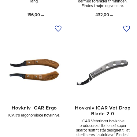
lang.
dermed forenkler trimningen.
Findes i højre og venstre.
196,00
432,00
SEK
SEK
Tilføj til ønskeliste
Tilfø
Hovkniv ICAR Ergo
Hovkniv ICAR Vet Drop
Blade 2.0
ICAR's ergonomiske hovknive.
ICAR Veterinær hovknive
produceres i Italien af super
skarpt rustfrit stål designet til at
steriliseres i autoklave! Findes i