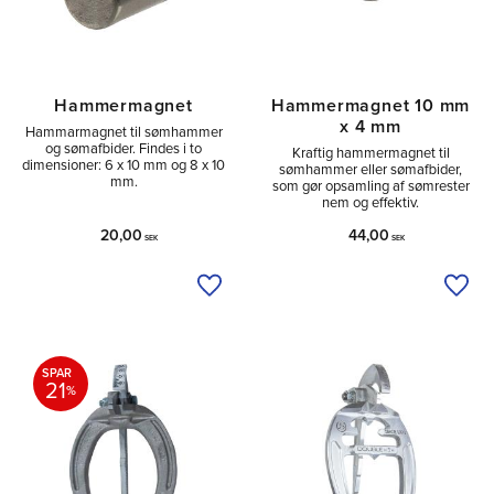
Hammermagnet
Hammermagnet 10 mm
x 4 mm
Hammarmagnet til sømhammer
og sømafbider. Findes i to
Kraftig hammermagnet til
dimensioner: 6 x 10 mm og 8 x 10
sømhammer eller sømafbider,
mm.
som gør opsamling af sømrester
nem og effektiv.
20,00
44,00
SEK
SEK
Tilføj til ønskeliste
Tilfø
SPAR
21
%