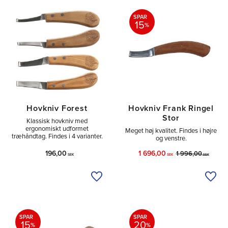
SPAR
15
%
Hovkniv Forest
Hovkniv Frank Ringel
Stor
Klassisk hovkniv med
ergonomiskt udformet
Meget høj kvalitet. Findes i højre
træhåndtag. Findes i 4 varianter.
og venstre.
196,00
1 696,00
1 996,00
SEK
SEK
SEK
Tilføj til ønskeliste
Tilfø
SPAR
SPAR
15
20
%
%