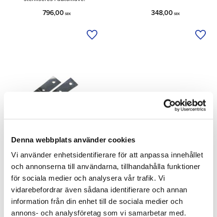
796,00
348,00
SEK
SEK
Tilføj til ønskeliste
Tilfø
Denna webbplats använder cookies
Vi använder enhetsidentifierare för att anpassa innehållet
Reservblad til Hovkniv
Hovkniv Diamond
och annonserna till användarna, tillhandahålla funktioner
ICAR Vet 2.0
Dubbeleggad
för sociala medier och analysera vår trafik. Vi
Reserveblad til Hovkniv ICAR Vet
Dobbeltægget hovkniv fra
2.0. Findes i 2 forskellige typer
Diamond.
vidarebefordrar även sådana identifierare och annan
samt højre og venstre.
information från din enhet till de sociala medier och
482,00
256,00
annons- och analysföretag som vi samarbetar med.
SEK
SEK