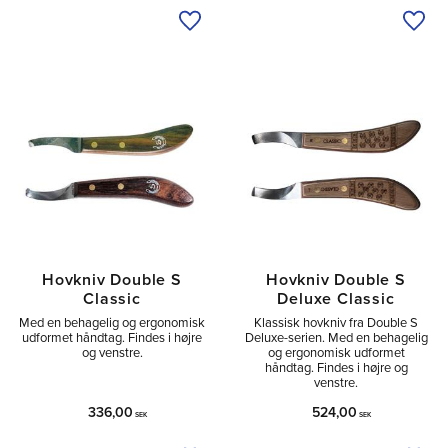
Tilføj til ønskeliste
Tilfø
Hovkniv Double S
Hovkniv Double S
Classic
Deluxe Classic
Med en behagelig og ergonomisk
Klassisk hovkniv fra Double S
udformet håndtag. Findes i højre
Deluxe-serien. Med en behagelig
og venstre.
og ergonomisk udformet
håndtag. Findes i højre og
venstre.
336,00
524,00
SEK
SEK