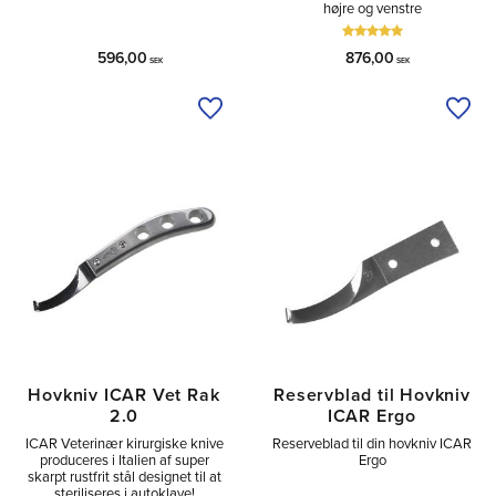
højre og venstre
596,00
876,00
SEK
SEK
Tilføj til ønskeliste
Tilfø
Hovkniv ICAR Vet Rak
Reservblad til Hovkniv
2.0
ICAR Ergo
ICAR Veterinær kirurgiske knive
Reserveblad til din hovkniv ICAR
produceres i Italien af super
Ergo
skarpt rustfrit stål designet til at
steriliseres i autoklave!