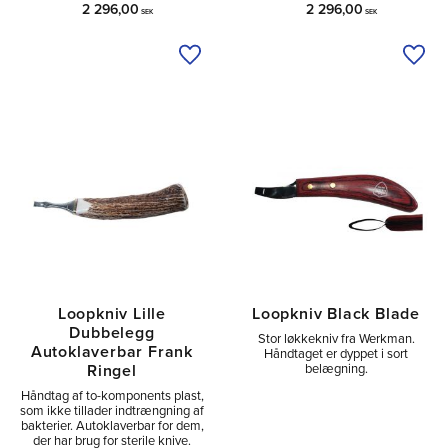
2 296,00
2 296,00
SEK
SEK
Tilføj til ønskeliste
Tilfø
Loopkniv Lille
Loopkniv Black Blade
Dubbelegg
Stor løkkekniv fra Werkman.
Autoklaverbar Frank
Håndtaget er dyppet i sort
belægning.
Ringel
Håndtag af to-komponents plast,
som ikke tillader indtrængning af
bakterier. Autoklaverbar for dem,
der har brug for sterile knive.