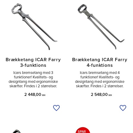
Brækketang ICAR Farry
Brækketang ICAR Farry
3-funktions
4-funktions
Icars bremsetang med 3
Icars bremsetang med 4
funktioner! Kvalitets- og
funktioner! Kvalitets- og
designtang med ergonomiske
designtang med ergonomiske
skæfter. Findes i 2 størrelser.
skæfter. Findes i 2 størrelser.
2 448,00
2 548,00
SEK
SEK
Tilføj til ønskeliste
Tilfø
SPAR