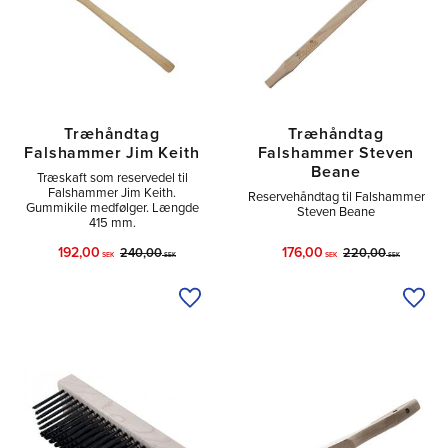
Træhåndtag
Træhåndtag
Falshammer Jim Keith
Falshammer Steven
Beane
Træskaft som reservedel til
Falshammer Jim Keith.
Reservehåndtag til Falshammer
Gummikile medfølger. Længde
Steven Beane
415 mm.
192,00
176,00
240,00
220,00
SEK
SEK
SEK
SEK
Tilføj til ønskeliste
Tilfø