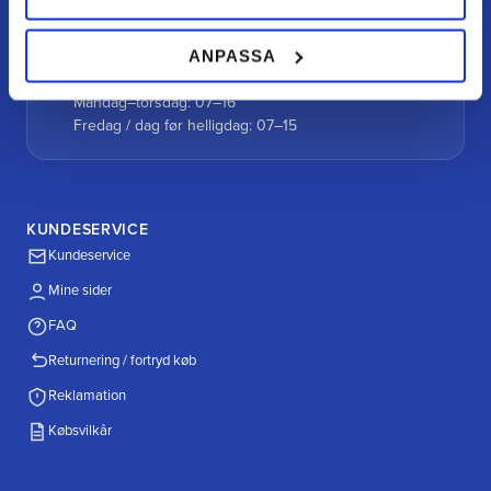
26996 Båstad
ANPASSA
Åbningstider
Mandag–torsdag: 07–16
Fredag / dag før helligdag: 07–15
KUNDESERVICE
Kundeservice
Mine sider
FAQ
Returnering / fortryd køb
Reklamation
Købsvilkår