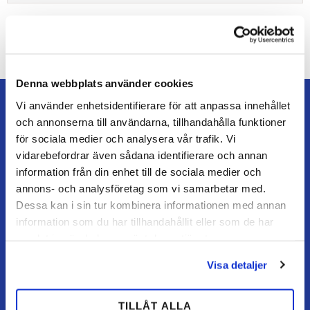
Bliv den første, der giver en bedømmelse.
Denna webbplats använder cookies
Vi använder enhetsidentifierare för att anpassa innehållet
och annonserna till användarna, tillhandahålla funktioner
för sociala medier och analysera vår trafik. Vi
vidarebefordrar även sådana identifierare och annan
TEAM ALUTORP
information från din enhet till de sociala medier och
Din hovslagerbutik online med stort lager, hurtig levering
annons- och analysföretag som vi samarbetar med.
og personlig service.
Dessa kan i sin tur kombinera informationen med annan
information som du har tillhandahållit eller som de har
Kontakt
samlat in när du har använt deras tjänster.
kundtjanst@teamalutorp.se
0727-434 434
Visa detaljer
Vores gårdbutik
TILLÅT ALLA
Alutorp, Frestensfällevägen 64