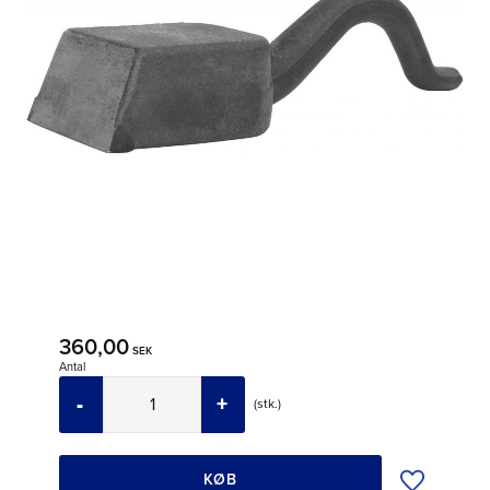
360,00
SEK
Antal
-
+
stk.
Tilføj til øns
KØB