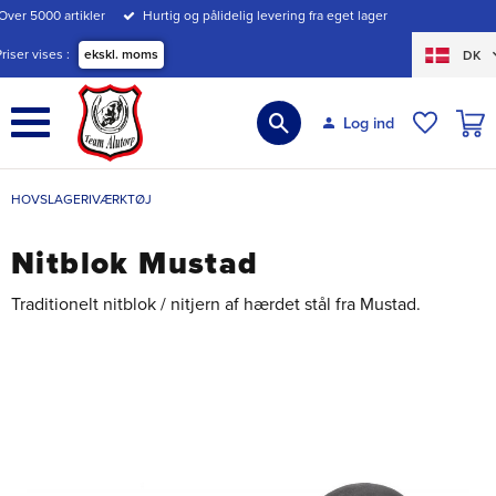
Over 5000 artikler
Hurtig og pålidelig levering fra eget lager
Menu
Priser vises
ekskl. moms
DK
INDK
Log ind
ØNSKE
HOVSLAGERIVÆRKTØJ
Nitblok Mustad
Traditionelt nitblok / nitjern af hærdet stål fra Mustad.