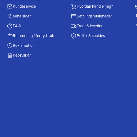
Kundeservice
Hvordan handler jeg?
Mine sider
Betalingsmuligheder
FAQ
Fragt & levering
Returnering / fortryd køb
Politik & cookies
Reklamation
Købsvilkår