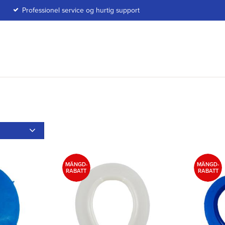
Professionel service og hurtig support
Snö
2
MÄNGD-
MÄNGD-
RABATT
RABATT