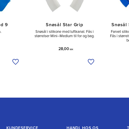
ød 9
Snøsål Star Grip
Snøsål 
å.
Snøsål i silikone med luftkanal. Fås i
Farvet sili
størrelser Mini–Medium til for og bag.
Fås i større
b
28,00
SEK
Tilføj til ønskeliste
Tilføj til ønskeliste
KUNDESERVICE
HANDL HOS OS