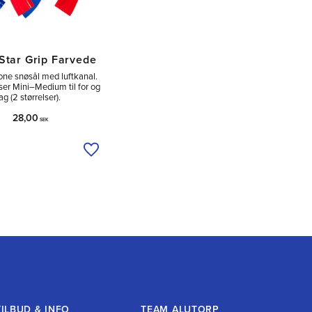
Star Grip Farvede
kone snøsål med luftkanal.
lser Mini–Medium til for og
ag (2 størrelser).
28,00
SEK
Tilføj til ønskeliste
TILBUD & INFO
TEAM ALUTORP