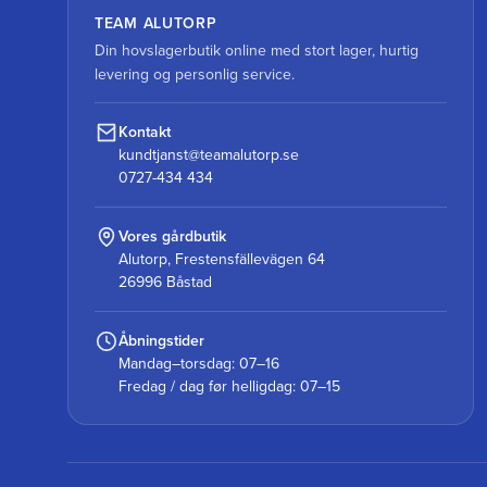
TEAM ALUTORP
Din hovslagerbutik online med stort lager, hurtig
levering og personlig service.
Kontakt
kundtjanst@teamalutorp.se
0727-434 434
Vores gårdbutik
Alutorp, Frestensfällevägen 64
26996 Båstad
Åbningstider
Mandag–torsdag: 07–16
Fredag / dag før helligdag: 07–15