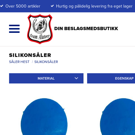
Over 5000 artikler
Hurtig og pålidelig levering fra eget lager
SILIKONSÅLER
SÅLER HEST
SILIKONSÅLER
MATERIAL
EGENSKAP
Silikon
4
Slät
2