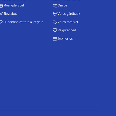
Mængderabat
Om os
Elevrabat
Vores gårdbutik
Hundeopdrættere & jægere
Vores mærker
Velgørenhed
Job hos os