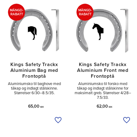
Tå
2
MÄNGD-
MÄNGD-
RABATT
RABATT
Kings Safety Trackx
Kings Safety Trackx
Aluminium Bag med
Aluminium Front med
Frontoptå
Frontoptå
Aluminiumsko til baghove med
Aluminiumsko til forsko med
tåkap og indlagt stålskinne.
tåkap og indlagt stålskinne for
Størrelser 6/30–8.5/35.
maksimalt greb. Størrelser 4/28–
7.5/33.
65,00
62,00
SEK
SEK
Tilføj til ønskeliste
Tilfø