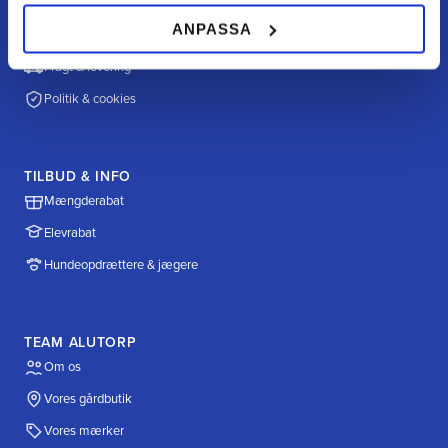
Hvordan handler jeg?
ANPASSA
Betalingsmuligheder
Fragt & levering
Politik & cookies
TILBUD & INFO
Mængderabat
Elevrabat
Hundeopdrættere & jægere
TEAM ALUTORP
Om os
Vores gårdbutik
Vores mærker