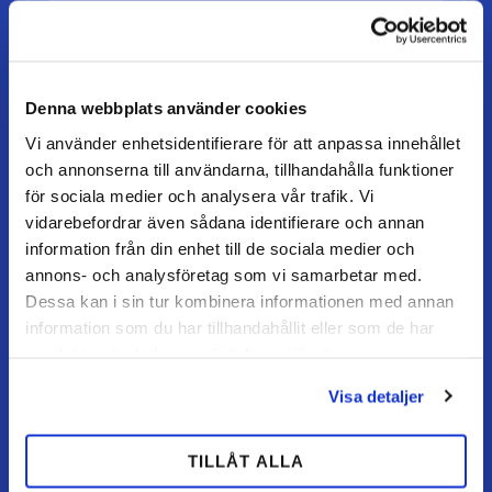
Åbningstider
Mandag–torsdag: 07–16
Fredag / dag før helligdag: 07–15
Denna webbplats använder cookies
Vi använder enhetsidentifierare för att anpassa innehållet
och annonserna till användarna, tillhandahålla funktioner
KUNDESERVICE
för sociala medier och analysera vår trafik. Vi
Kundeservice
vidarebefordrar även sådana identifierare och annan
Mine sider
information från din enhet till de sociala medier och
annons- och analysföretag som vi samarbetar med.
FAQ
Dessa kan i sin tur kombinera informationen med annan
Returnering / fortryd køb
information som du har tillhandahållit eller som de har
Reklamation
samlat in när du har använt deras tjänster.
Købsvilkår
Visa detaljer
TILLÅT ALLA
HANDL HOS OS