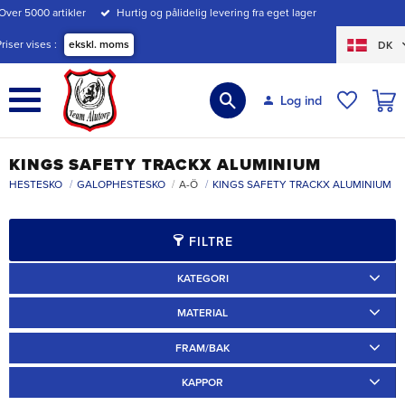
Over 5000 artikler
Hurtig og pålidelig levering fra eget lager
Menu
Priser vises
ekskl. moms
DK
INDK
Log ind
ØNSKE
KINGS SAFETY TRACKX ALUMINIUM
HESTESKO
GALOPHESTESKO
A-Ö
KINGS SAFETY TRACKX ALUMINIUM
FILTRE
KATEGORI
Travskor
2
Galoppskor
2
MATERIAL
Aluminium
2
FRAM/BAK
Fram
1
Bak
1
KAPPOR