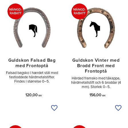
Tå
4
MÄNGD-
MÄNGD-
RABATT
RABATT
Guldskon Falsad Bag
Guldskon Vinter med
med Frontoptå
Brodd Front med
Frontoptå
Falsad bagsko i hærdet stål med
fastloddede hårdmetalstifter.
Härdad framsko med tåkappa,
Findes i størrelse 0–5.
hårdmetallstift och 6 broddar (4
mm). Storlek 0–5.
120,00
156,00
SEK
SEK
Tilføj til ønskeliste
Tilfø