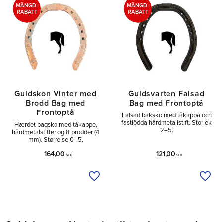
MÄNGD-
MÄNGD-
RABATT
RABATT
Guldskon Vinter med
Guldsvarten Falsad
Brodd Bag med
Bag med Frontoptå
Frontoptå
Falsad baksko med tåkappa och
fastlödda hårdmetallstift. Storlek
Hærdet bagsko med tåkappe,
2–5.
hårdmetalstifter og 8 brodder (4
mm). Størrelse 0–5.
164,00
121,00
SEK
SEK
Tilføj til ønskeliste
Tilfø