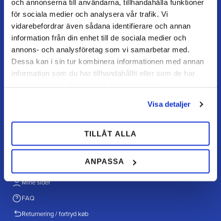
och annonserna till användarna, tillhandahålla funktioner
kundtjanst@teamalutorp.se
0727-434 434
för sociala medier och analysera vår trafik. Vi
vidarebefordrar även sådana identifierare och annan
information från din enhet till de sociala medier och
Vores gårdbutik
annons- och analysföretag som vi samarbetar med.
Alutorp, Frestensfällevägen 64
26996 Båstad
Dessa kan i sin tur kombinera informationen med annan
information som du har tillhandahållit eller som de har
samlat in när du har använt deras tjänster.
Åbningstider
Mandag–torsdag: 07–16
Visa detaljer
Fredag / dag før helligdag: 07–15
TILLÅT ALLA
KUNDESERVICE
ANPASSA
Kundeservice
Mine sider
FAQ
Returnering / fortryd køb