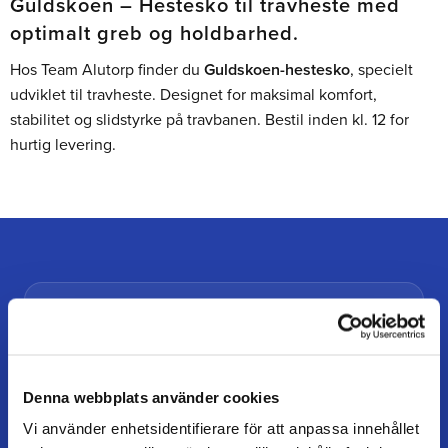
Guldskoen – Hestesko til travheste med
optimalt greb og holdbarhed.
Hos Team Alutorp finder du
Guldskoen-hestesko
, specielt
udviklet til travheste. Designet for maksimal komfort,
stabilitet og slidstyrke på travbanen. Bestil inden kl. 12 for
hurtig levering.
TEAM ALUTORP
Din hovslagerbutik online med stort lager, hurtig levering
og personlig service.
Denna webbplats använder cookies
Vi använder enhetsidentifierare för att anpassa innehållet
Kontakt