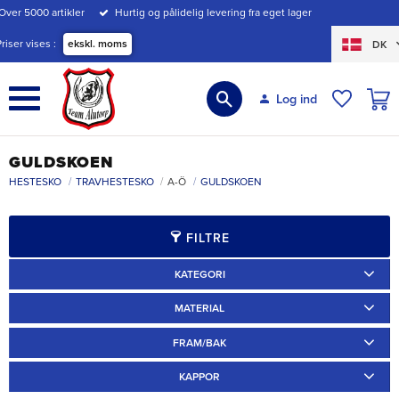
Over 5000 artikler
Hurtig og pålidelig levering fra eget lager
Menu
Priser vises
ekskl. moms
DK
INDK
Log ind
ØNSKE
GULDSKOEN
HESTESKO
TRAVHESTESKO
A-Ö
GULDSKOEN
FILTRE
KATEGORI
Travskor
4
MATERIAL
Järn
4
FRAM/BAK
Fram
1
Bak
3
KAPPOR