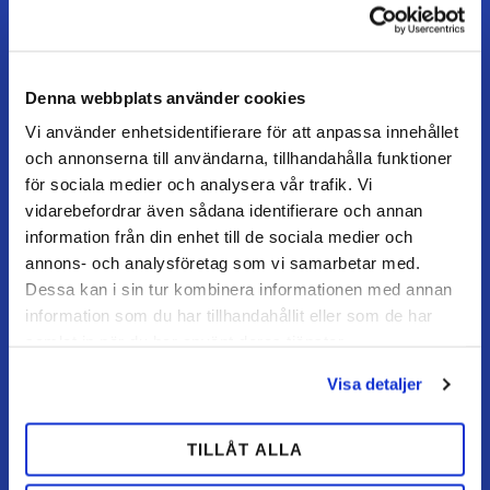
Åbningstider
Mandag–torsdag: 07–16
Fredag / dag før helligdag: 07–15
Denna webbplats använder cookies
Vi använder enhetsidentifierare för att anpassa innehållet
och annonserna till användarna, tillhandahålla funktioner
KUNDESERVICE
för sociala medier och analysera vår trafik. Vi
Kundeservice
vidarebefordrar även sådana identifierare och annan
Mine sider
information från din enhet till de sociala medier och
FAQ
annons- och analysföretag som vi samarbetar med.
Dessa kan i sin tur kombinera informationen med annan
Returnering / fortryd køb
information som du har tillhandahållit eller som de har
Reklamation
samlat in när du har använt deras tjänster.
Købsvilkår
Visa detaljer
HANDL HOS OS
TILLÅT ALLA
Hvordan handler jeg?