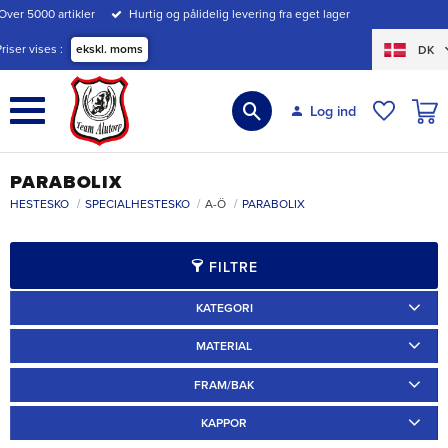
Over 5000 artikler
Hurtig og pålidelig levering fra eget lager
Menu
Priser vises
ekskl. moms
DK
INDK
Log ind
ØNSKE
PARABOLIX
HESTESKO
SPECIALHESTESKO
A-Ö
PARABOLIX
FILTRE
KATEGORI
Specialskor
2
MATERIAL
Aluminium
2
FRAM/BAK
Fram
1
Bak
1
KAPPOR