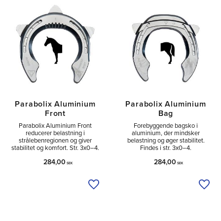
Tå
1
Sido
2
Parabolix Aluminium
Parabolix Aluminium
Front
Bag
Parabolix Aluminium Front
Forebyggende bagsko i
reducerer belastning i
aluminium, der mindsker
strålebenregionen og giver
belastning og øger stabilitet.
stabilitet og komfort. Str. 3x0–4.
Findes i str. 3x0–4.
284,00
284,00
SEK
SEK
Tilføj til ønskeliste
Tilfø