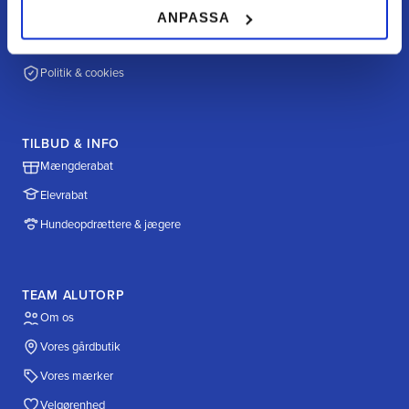
Betalingsmuligheder
ANPASSA
Fragt & levering
Politik & cookies
TILBUD & INFO
Mængderabat
Elevrabat
Hundeopdrættere & jægere
TEAM ALUTORP
Om os
Vores gårdbutik
Vores mærker
Velgørenhed