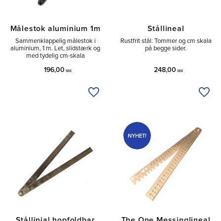
Målestok aluminium 1m
Stållineal
Sammenklappelig målestok i
Rustfrit stål. Tommer og cm skala
aluminium, 1 m. Let, slidstærk og
på begge sider.
med tydelig cm-skala
196,00
248,00
SEK
SEK
Tilføj til ønskeliste
Tilfø
NYHET!
Stållinjal hopfoldbar
The One Messinglineal