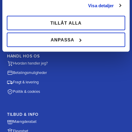
FAQ
Visa detaljer
Returnering / fortryd køb
TILLÅT ALLA
Reklamation
Købsvilkår
ANPASSA
HANDL HOS OS
Hvordan handler jeg?
Betalingsmuligheder
Fragt & levering
Politik & cookies
TILBUD & INFO
Mængderabat
Elevrabat