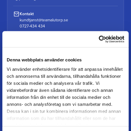
Kontakt
kundtjanst@teamalutorp.se
0727-434 434
Vores gårdbutik
Alutorp, Frestensfällevägen 64
26996 Båstad
Denna webbplats använder cookies
Vi använder enhetsidentifierare för att anpassa innehållet
Åbningstider
och annonserna till användarna, tillhandahålla funktioner
Mandag–torsdag: 07–16
Fredag / dag før helligdag: 07–15
för sociala medier och analysera vår trafik. Vi
vidarebefordrar även sådana identifierare och annan
information från din enhet till de sociala medier och
annons- och analysföretag som vi samarbetar med.
KUNDESERVICE
Dessa kan i sin tur kombinera informationen med annan
Kundeservice
information som du har tillhandahållit eller som de har
samlat in när du har använt deras tjänster.
Mine sider