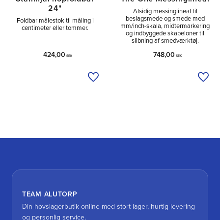
24"
Alsidig messinglineal til
beslagsmede og smede med
Foldbar målestok til måling i
mm/inch-skala, midtermarkering
centimeter eller tommer.
og indbyggede skabeloner til
slibning af smedværktøj.
424,00
748,00
SEK
SEK
Tilføj til ønskeliste
Tilfø
TEAM ALUTORP
Din hovslagerbutik online med stort lager, hurtig levering
og personlig service.