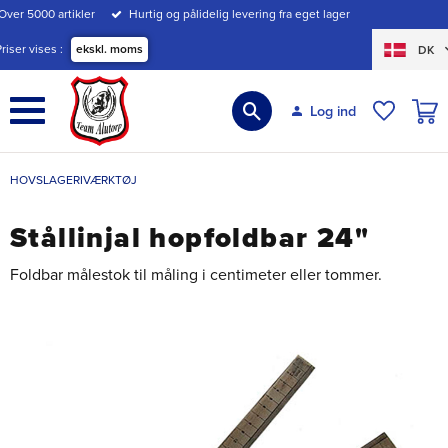
Over 5000 artikler
Hurtig og pålidelig levering fra eget lager
Menu
Priser vises
ekskl. moms
DK
INDK
Log ind
ØNSKE
HOVSLAGERIVÆRKTØJ
Stållinjal hopfoldbar 24"
Foldbar målestok til måling i centimeter eller tommer.