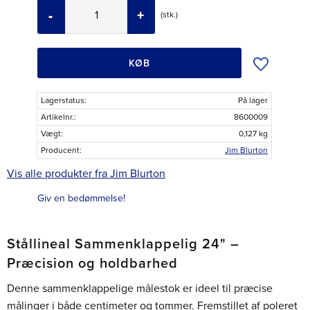
-
+
stk.
Tilføj til øns
KØB
Lagerstatus
På lager
Artikelnr.
8600009
Vægt
0,127 kg
Producent
Jim Blurton
Vis alle produkter fra Jim Blurton
Giv en bedømmelse!
Stållineal Sammenklappelig 24" –
Præcision og holdbarhed
Denne sammenklappelige målestok er ideel til præcise
målinger i både centimeter og tommer. Fremstillet af poleret