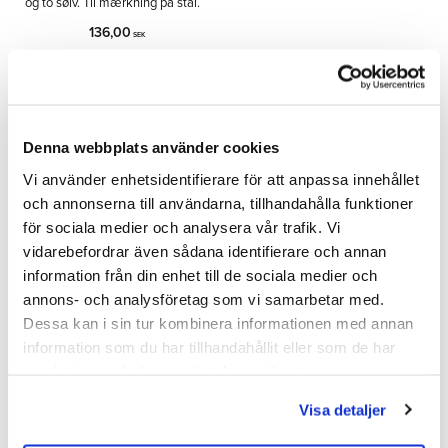
og to sølv. Til mærkning på stål.
136,00
SEK
INFO
Tilføj til ønskeliste
Denna webbplats använder cookies
Vi använder enhetsidentifierare för att anpassa innehållet
och annonserna till användarna, tillhandahålla funktioner
Del
för sociala medier och analysera vår trafik. Vi
Facebook
vidarebefordrar även sådana identifierare och annan
information från din enhet till de sociala medier och
annons- och analysföretag som vi samarbetar med.
Bedømmelser
Dessa kan i sin tur kombinera informationen med annan
information som du har tillhandahållit eller som de har
Dig
samlat in när du har använt deras tjänster.
Visa detaljer