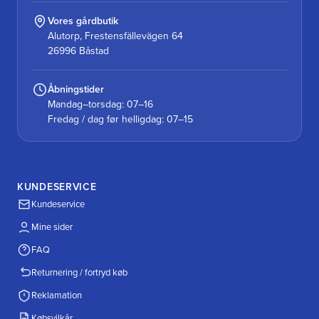
Vores gårdbutik
Alutorp, Frestensfällevägen 64
26996 Båstad
Åbningstider
Mandag–torsdag: 07–16
Fredag / dag før helligdag: 07–15
KUNDESERVICE
Kundeservice
Mine sider
FAQ
Returnering / fortryd køb
Reklamation
Købsvilkår