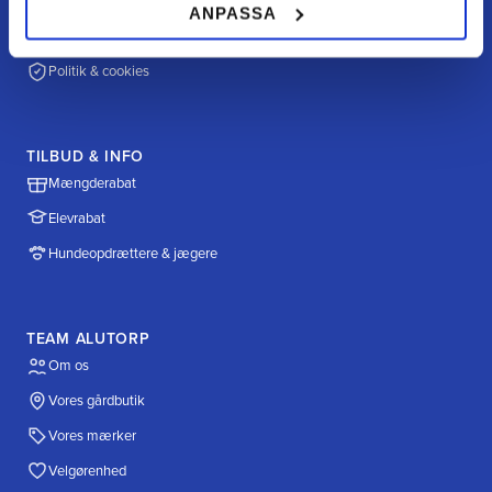
Betalingsmuligheder
ANPASSA
Fragt & levering
Politik & cookies
TILBUD & INFO
Mængderabat
Elevrabat
Hundeopdrættere & jægere
TEAM ALUTORP
Om os
Vores gårdbutik
Vores mærker
Velgørenhed