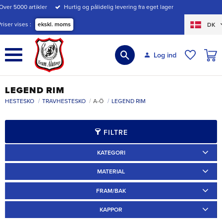
Over 5000 artikler
Hurtig og pålidelig levering fra eget lager
Menu
Priser vises
ekskl. moms
DK
INDK
Log ind
ØNSKE
LEGEND RIM
HESTESKO
TRAVHESTESKO
A-Ö
LEGEND RIM
FILTRE
KATEGORI
Travskor
2
MATERIAL
Järn
2
FRAM/BAK
Bak
2
KAPPOR