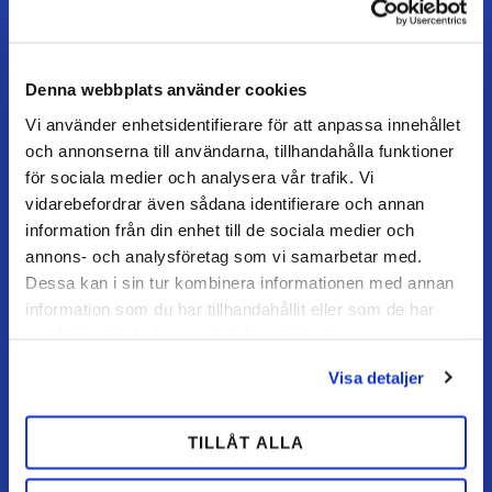
Mandag–torsdag: 07–16
Fredag / dag før helligdag: 07–15
Denna webbplats använder cookies
Vi använder enhetsidentifierare för att anpassa innehållet
KUNDESERVICE
och annonserna till användarna, tillhandahålla funktioner
Kundeservice
för sociala medier och analysera vår trafik. Vi
vidarebefordrar även sådana identifierare och annan
Mine sider
information från din enhet till de sociala medier och
FAQ
annons- och analysföretag som vi samarbetar med.
Returnering / fortryd køb
Dessa kan i sin tur kombinera informationen med annan
information som du har tillhandahållit eller som de har
Reklamation
samlat in när du har använt deras tjänster.
Købsvilkår
Visa detaljer
HANDL HOS OS
TILLÅT ALLA
Hvordan handler jeg?