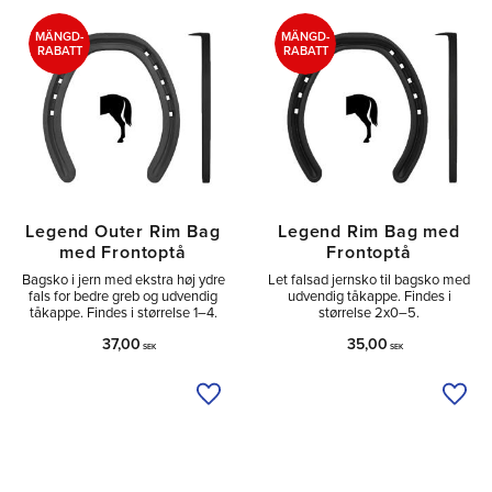
Tå
2
MÄNGD-
MÄNGD-
RABATT
RABATT
Legend Outer Rim Bag
Legend Rim Bag med
med Frontoptå
Frontoptå
Bagsko i jern med ekstra høj ydre
Let falsad jernsko til bagsko med
fals for bedre greb og udvendig
udvendig tåkappe. Findes i
tåkappe. Findes i størrelse 1–4.
størrelse 2x0–5.
37,00
35,00
SEK
SEK
Tilføj til ønskeliste
Tilfø